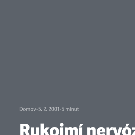
Domov
•
5. 2. 2001
•
5
minut
Rukojmí nervó