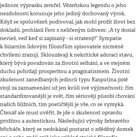
jednom výprasku zemřel. Vězeňskou legendu o jeho
nezdolnosti korunuje jeho jediný dochovaný výrok.
Když se spoluvězeň podivoval, jak mohl prožít život bez
dokladů, prohlásil Fero s nelíčeným údivem: „A ty dosial
nevieš, veď keď si zapísaný - si stratený!“ Sympatie
k bizarním lidovým filozofům spisovatele nicméně
chvílemi zrazují. Sklouzávají k nekritické adoraci stavu,
který bývá považován za životní selhání, a ve stejném
duchu pohrdají prosperitou a pragmatismem. Životní
zkušenost zanedbaných jedinců typu Rasputina jistě
stojí za zaznamenání už jen kvůli své výjimečnosti: čím
standardizovanější je svět, čím sériověji působí chování
našich bližních, tím poetičtější je vše, co se vymyká.
Čtenář ale musí uvěřit, že jde o zkušenost opravdu
prožitou a autentickou. Následující výroky žebravého
břicháče, který se nedokázal postarat o zděděný domek