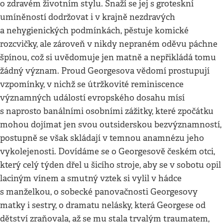
o zdravém životním stylu. Snaží se jej s groteskní
umíněností dodržovat i v krajně nezdravých
a nehygienických podmínkách, pěstuje komické
rozcvičky, ale zároveň v nikdy nepraném oděvu páchne
špínou, což si uvědomuje jen matně a nepřikládá tomu
žádný význam. Proud Georgesova vědomí prostupují
vzpomínky, v nichž se útržkovité reminiscence
významných událostí evropského dosahu mísí
s naprosto banálními osobními zážitky, které zpočátku
mohou dojímat jen svou outsiderskou bezvýznamností,
postupně se však skládají v temnou anamnézu jeho
vykolejenosti. Dovídáme se o Georgesově českém otci,
který celý týden dřel u šicího stroje, aby se v sobotu opil
laciným vínem a smutný vztek si vylil v hádce
s manželkou, o sobecké panovačnosti Georgesovy
matky i sestry, o dramatu nelásky, která Georgese od
dětství zraňovala, až se mu stala trvalým traumatem,