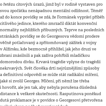
o řetězu citových úrazů, jimž byl v rodině vystaven pro
svou zpočátku nenápadnou mentální odlišnost. Téměř
až do konce povídky se zdá, že Formánek vypráví příběh
citlivého jedince, kterého zmrzačil diktát konvenční
normality nejbližších příbuzných. Teprve na posledních
stránkách povídky se do Georgesova vědomí prodere
věčně potlačovaný a zpřítomňovaný zážitek z vojny
v Alžírsku, kde bezmocně přihlížel, jak jeho druzi ve
zbrani znásilnili a pak zaživa pohřbili mladičkou
domorodou dívku. Krvavá tragédie vplyne do tragédií
nekrvavých. Svět člověka drtí nejrůznějšími způsoby
a definitivní odpovědí se může stát radikální mlčení,
jaké si zvolil Georges. Mlčení, při němž lze třeba
i hovořit, ale jen tak, aby nebyla porušena důsledná
distance k veškeré skutečnosti. Rasputinova poněkud
dutá proklamace je v povídce o Georgesovi přetvořena