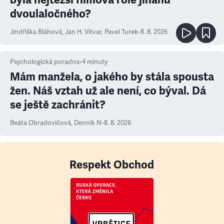
dvoulaločného?
Jindřiška Bláhová
,
Jan H. Vitvar
,
Pavel Turek
•
8. 8. 2026
Psychologická poradna
•
4
minuty
Mám manžela, o jakého by stála spousta
žen. Náš vztah už ale není, co býval. Dá
se ještě zachránit?
Beáta Obradovičová
,
Denník N
•
8. 8. 2026
Respekt Obchod