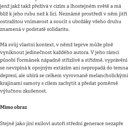
jenž jakž takž přežívá v cizím a lhostejném světě a má
blíž k jeho rubu než k líci. Neznámé prostředí v něm jitří
ostražitou vnímavost a soucit s ubožáky všeho druhu
znamená v podstatě solidaritu.
Má svůj vlastní kontext, v němž teprve může plně
vyniknout jedinečnost každého autora. V jeho rámci
působí Formánek nápadně střízlivě a střídmě, vyprávění
se nevzpíná k opojným extázím ani nepropadá do temna
depresí, ale ubírá se celkem vyrovnaně melancholickými
krajinami samoty s cílem zachytit a předat poměrně
výlučnou zkušenost.
Mimo obraz
Stejně jako jiní exiloví autoři střední generace nezapře