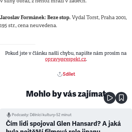
v silný obraz, z něhož mrazí v zádech.
Jaroslav Formánek: Beze stop.
Vydal Torst, Praha 2001,
195 str., cena neuvedena.
Pokud jste v článku našli chybu, napište nám prosím na
opravy@respekt.cz
.
Sdílet
Mohlo by vás zajímat
Podcasty
:
Dělníci kultury
•
52 minut
Čím lidi spojoval Glen Hansard? A jaká
byla nejtěžší filmová role jinanu