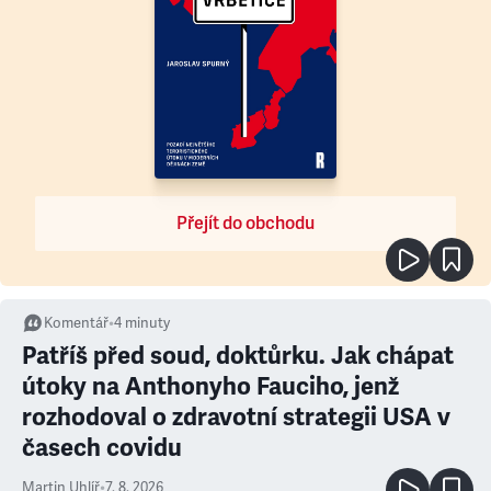
Přejít do obchodu
Komentář
•
4
minuty
Patříš před soud, doktůrku. Jak chápat
útoky na Anthonyho Fauciho, jenž
rozhodoval o zdravotní strategii USA v
časech covidu
Martin Uhlíř
•
7. 8. 2026