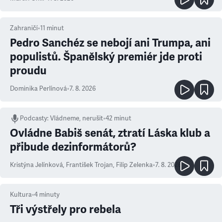
Zahraničí
•
11
minut
Pedro Sanchéz se nebojí ani Trumpa, ani
populistů. Španělský premiér jde proti
proudu
Dominika Perlínová
•
7. 8. 2026
Podcasty
:
Vládneme, nerušit
•
42 minut
Ovládne Babiš senát, ztratí Láska klub a
přibude dezinformátorů?
Kristýna Jelínková
,
František Trojan
,
Filip Zelenka
•
7. 8. 2026
Kultura
•
4
minuty
Tři výstřely pro rebela