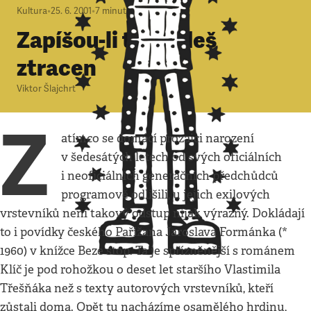
Kultura
•
25. 6. 2001
•
7
minut
Zapíšou-li tě, budeš
ztracen
Viktor Šlajchrt
Z
atímco se domácí prozaici narození
v šedesátých letech od svých oficiálních
i neoficiálních generačních předchůdců
programově odlišili, u jejich exilových
vrstevníků není takový odstup nijak výrazný. Dokládají
to i povídky českého Pařížana Jaroslava Formánka (*
1960) v knížce Beze stop. Ta je spřízněnější s románem
Klíč je pod rohožkou o deset let staršího Vlastimila
Třešňáka než s texty autorových vrstevníků, kteří
zůstali doma. Opět tu nacházíme osamělého hrdinu,