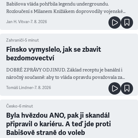
Babišova vláda pohřbila legendu undergroundu.
Rozloučení s Milanem Knížákem doprovodily vojenské
salvy i kritika pokrokářů
Jan H. Vitvar
•
7. 8. 2026
Zahraničí
•
5
minut
Finsko vymyslelo, jak se zbavit
bezdomovectví
DOBRÉ ZPRÁVY ODJINUD. Základ receptu je banální i
náročný současně: aby to vláda opravdu považovala za
prioritu
Tomáš Lindner
•
7. 8. 2026
Česko
•
6
minut
Byla hvězdou ANO, pak ji skandál
připravil o kariéru. A teď jde proti
Babišově straně do voleb