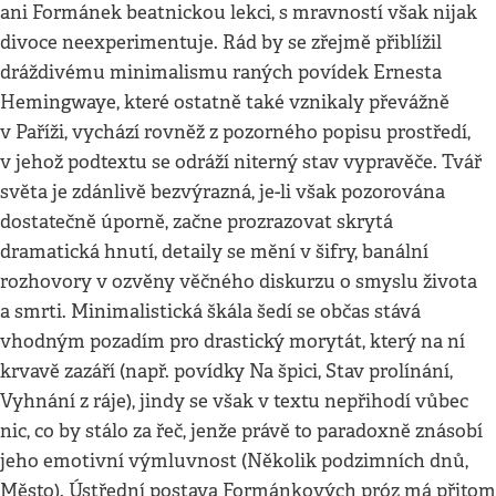
ani Formánek beatnickou lekci, s mravností však nijak
divoce neexperimentuje. Rád by se zřejmě přiblížil
dráždivému minimalismu raných povídek Ernesta
Hemingwaye, které ostatně také vznikaly převážně
v Paříži, vychází rovněž z pozorného popisu prostředí,
v jehož podtextu se odráží niterný stav vypravěče. Tvář
světa je zdánlivě bezvýrazná, je-li však pozorována
dostatečně úporně, začne prozrazovat skrytá
dramatická hnutí, detaily se mění v šifry, banální
rozhovory v ozvěny věčného diskurzu o smyslu života
a smrti. Minimalistická škála šedí se občas stává
vhodným pozadím pro drastický morytát, který na ní
krvavě zazáří (např. povídky Na špici, Stav prolínání,
Vyhnání z ráje), jindy se však v textu nepřihodí vůbec
nic, co by stálo za řeč, jenže právě to paradoxně znásobí
jeho emotivní výmluvnost (Několik podzimních dnů,
Město). Ústřední postava Formánkových próz má přitom