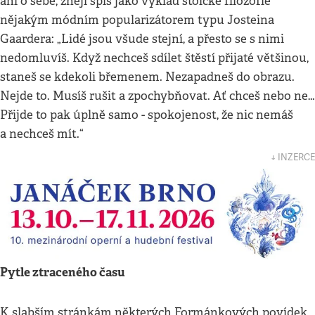
ani o sebe, znějí spíš jako výklad stoické filozofie
nějakým módním popularizátorem typu Josteina
Gaardera: „Lidé jsou všude stejní, a přesto se s nimi
nedomluvíš. Když nechceš sdílet štěstí přijaté většinou,
staneš se kdekoli břemenem. Nezapadneš do obrazu.
Nejde to. Musíš rušit a zpochybňovat. Ať chceš nebo ne…
Přijde to pak úplně samo - spokojenost, že nic nemáš
a nechceš mít.“
↓ INZERCE
Pytle ztraceného času
K slabším stránkám některých Formánkových povídek