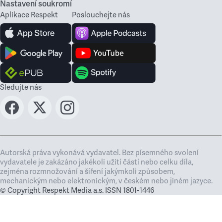
Nastavení soukromí
Aplikace Respekt
Poslouchejte nás
Sledujte nás
Autorská práva vykonává vydavatel. Bez písemného svolení
vydavatele je zakázáno jakékoli užití částí nebo celku díla,
zejména rozmnožování a šíření jakýmkoli způsobem,
mechanickým nebo elektronickým, v českém nebo jiném jazyce.
© Copyright Respekt Media a.s. ISSN 1801-1446