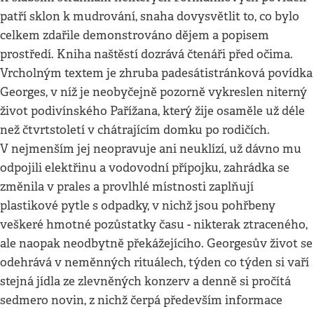
patří sklon k mudrování, snaha dovysvětlit to, co bylo
celkem zdařile demonstrováno dějem a popisem
prostředí. Kniha naštěstí dozrává čtenáři před očima.
Vrcholným textem je zhruba padesátistránková povídka
Georges, v níž je neobyčejně pozorně vykreslen niterný
život podivínského Pařížana, který žije osaměle už déle
než čtvrtstoletí v chátrajícím domku po rodičích.
V nejmenším jej neopravuje ani neuklízí, už dávno mu
odpojili elektřinu a vodovodní přípojku, zahrádka se
změnila v prales a provlhlé místnosti zaplňují
plastikové pytle s odpadky, v nichž jsou pohřbeny
veškeré hmotné pozůstatky času - nikterak ztraceného,
ale naopak neodbytně překážejícího. Georgesův život se
odehrává v neměnných rituálech, týden co týden si vaří
stejná jídla ze zlevněných konzerv a denně si pročítá
sedmero novin, z nichž čerpá především informace