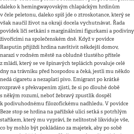
daleko k hemingwayovským chlapáckým hrdinům
v čele peletonu, daleko spíš jde o ztroskotance, který se
však naučil život na okraji docela vychutnávat. Řada
povídek líčí setkání s marginálními figurkami a podivíny
živořícími na společenském dně. Když v povídce
Rasputin přijíždí hrdina navštívit někdejší domov,
narazí v rodném městě na obludně tlustého přítele
z mládí, který se ve špinavých teplácích povaluje celé
dny na trávníku před hospodou a čeká, jestli mu někdo
nedá cigaretu a nezaplatí pivo. Emigrant po krátké
rozpravě s překvapením zjistí, že si po dlouhé době
s někým rozumí, neboť žebravý zpustlík dospěl
k podivuhodnému filozofickému nadhledu. V povídce
Beze stop se hrdina na pařížské ulici setká s potrhlým
staříkem, který mu vypráví, že nelítostně likviduje vše,
co by mohlo být pokládáno za majetek, aby po sobě