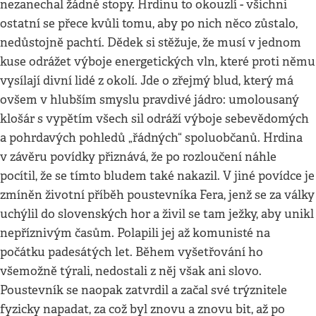
nezanechal žádné stopy. Hrdinu to okouzlí - všichni
ostatní se přece kvůli tomu, aby po nich něco zůstalo,
nedůstojně pachtí. Dědek si stěžuje, že musí v jednom
kuse odrážet výboje energetických vln, které proti němu
vysílají divní lidé z okolí. Jde o zřejmý blud, který má
ovšem v hlubším smyslu pravdivé jádro: umolousaný
klošár s vypětím všech sil odráží výboje sebevědomých
a pohrdavých pohledů „řádných“ spoluobčanů. Hrdina
v závěru povídky přiznává, že po rozloučení náhle
pocítil, že se tímto bludem také nakazil. V jiné povídce je
zmíněn životní příběh poustevníka Fera, jenž se za války
uchýlil do slovenských hor a živil se tam ježky, aby unikl
nepříznivým časům. Polapili jej až komunisté na
počátku padesátých let. Během vyšetřování ho
všemožně týrali, nedostali z něj však ani slovo.
Poustevník se naopak zatvrdil a začal své trýznitele
fyzicky napadat, za což byl znovu a znovu bit, až po