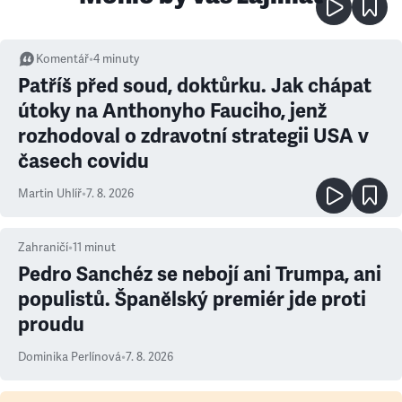
Komentář
•
4
minuty
Patříš před soud, doktůrku. Jak chápat
útoky na Anthonyho Fauciho, jenž
rozhodoval o zdravotní strategii USA v
časech covidu
Martin Uhlíř
•
7. 8. 2026
Zahraničí
•
11
minut
Pedro Sanchéz se nebojí ani Trumpa, ani
populistů. Španělský premiér jde proti
proudu
Dominika Perlínová
•
7. 8. 2026