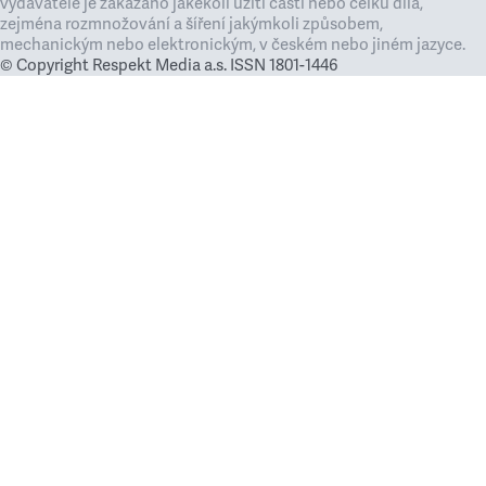
vydavatele je zakázáno jakékoli užití částí nebo celku díla,
zejména rozmnožování a šíření jakýmkoli způsobem,
mechanickým nebo elektronickým, v českém nebo jiném jazyce.
© Copyright Respekt Media a.s. ISSN 1801-1446