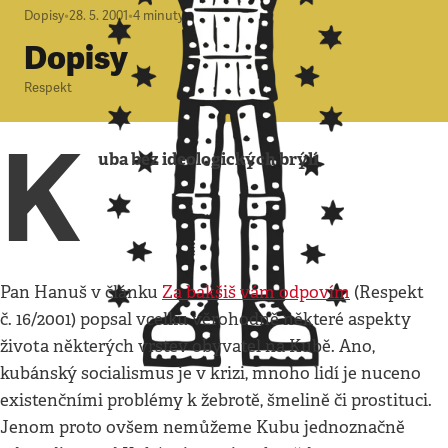
Dopisy
•
28. 5. 2001
•
4
minuty
Dopisy
Respekt
K
uba bez ideologických brýlí
Pan Hanuš v článku
Za bakšiš vám odpovím
(Respekt
č. 16/2001) popsal vcelku věrohodně některé aspekty
života některých vrstev obyvatel na Kubě. Ano,
kubánský socialismus je v krizi, mnoho lidí je nuceno
existenčními problémy k žebrotě, šmelině či prostituci.
Jenom proto ovšem nemůžeme Kubu jednoznačně