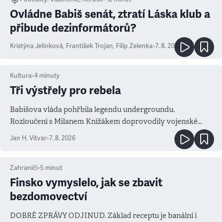
Ovládne Babiš senát, ztratí Láska klub a
přibude dezinformátorů?
Kristýna Jelínková
,
František Trojan
,
Filip Zelenka
•
7. 8. 2026
Kultura
•
4
minuty
Tři výstřely pro rebela
Babišova vláda pohřbila legendu undergroundu.
Rozloučení s Milanem Knížákem doprovodily vojenské
salvy i kritika pokrokářů
Jan H. Vitvar
•
7. 8. 2026
Zahraničí
•
5
minut
Finsko vymyslelo, jak se zbavit
bezdomovectví
DOBRÉ ZPRÁVY ODJINUD. Základ receptu je banální i