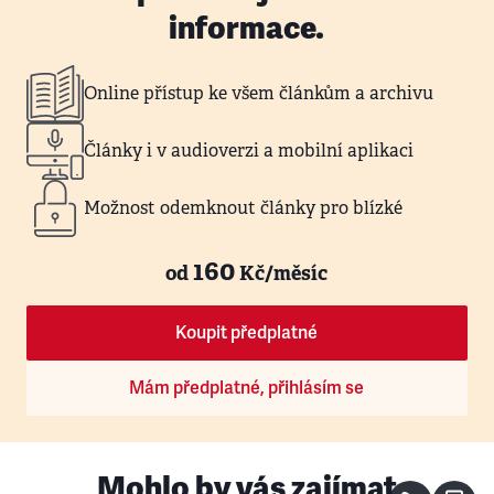
informace.
Online přístup ke všem článkům a archivu
Články i v audioverzi a mobilní aplikaci
Možnost odemknout články pro blízké
160
od
Kč/měsíc
Koupit předplatné
Mám předplatné, přihlásím se
Mohlo by vás zajímat