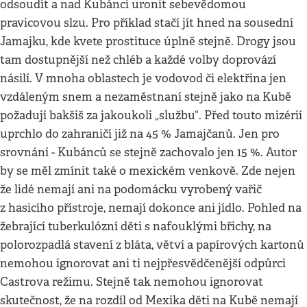
odsoudit a nad Kubánci uronit sebevědomou
pravicovou slzu. Pro příklad stačí jít hned na sousední
Jamajku, kde kvete prostituce úplně stejně. Drogy jsou
tam dostupnější než chléb a každé volby doprovází
násilí. V mnoha oblastech je vodovod či elektřina jen
vzdáleným snem a nezaměstnaní stejně jako na Kubě
požadují bakšiš za jakoukoli „službu“. Před touto mizérií
uprchlo do zahraničí již na 45 % Jamajčanů. Jen pro
srovnání - Kubánců se stejně zachovalo jen 15 %. Autor
by se měl zmínit také o mexickém venkově. Zde nejen
že lidé nemají ani na podomácku vyrobený vařič
z hasicího přístroje, nemají dokonce ani jídlo. Pohled na
žebrající tuberkulózní děti s nafouklými břichy, na
polorozpadlá stavení z bláta, větví a papírových kartonů
nemohou ignorovat ani ti nejpřesvědčenější odpůrci
Castrova režimu. Stejně tak nemohou ignorovat
skutečnost, že na rozdíl od Mexika děti na Kubě nemají