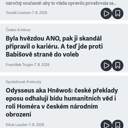
náročný současně: aby to vláda opravdu považovala za
prioritu
Tomáš Lindner
•
7. 8. 2026
Česko
•
6
minut
Byla hvězdou ANO, pak ji skandál
připravil o kariéru. A teď jde proti
Babišově straně do voleb
František Trojan
•
7. 8. 2026
Společnost
•
4
minuty
Odysseus aka Hněwoš: české překlady
eposu odhalují bídu humanitních věd i
roli Homéra v českém národním
obrození
Silvie Lauder
•
7. 8. 2026