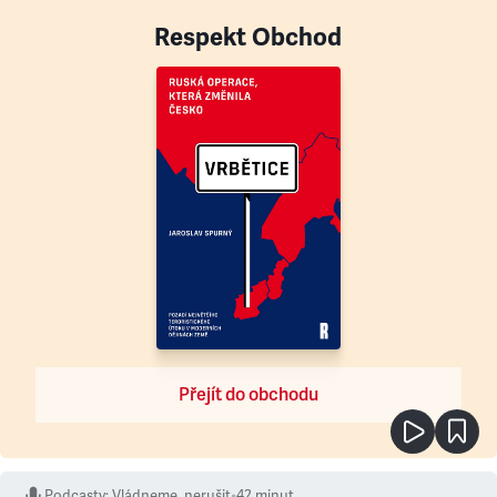
Respekt Obchod
Přejít do obchodu
Podcasty
:
Vládneme, nerušit
•
42 minut