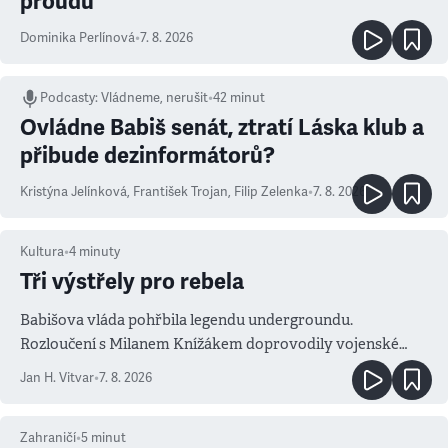
proudu
Dominika Perlínová
•
7. 8. 2026
Podcasty
:
Vládneme, nerušit
•
42 minut
Ovládne Babiš senát, ztratí Láska klub a
přibude dezinformátorů?
Kristýna Jelínková
,
František Trojan
,
Filip Zelenka
•
7. 8. 2026
Kultura
•
4
minuty
Tři výstřely pro rebela
Babišova vláda pohřbila legendu undergroundu.
Rozloučení s Milanem Knížákem doprovodily vojenské
salvy i kritika pokrokářů
Jan H. Vitvar
•
7. 8. 2026
Zahraničí
•
5
minut