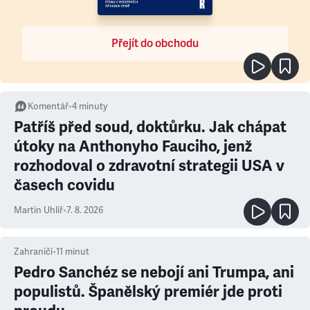
Přejít do obchodu
Komentář
•
4
minuty
Patříš před soud, doktůrku. Jak chápat
útoky na Anthonyho Fauciho, jenž
rozhodoval o zdravotní strategii USA v
časech covidu
Martin Uhlíř
•
7. 8. 2026
Zahraničí
•
11
minut
Pedro Sanchéz se nebojí ani Trumpa, ani
populistů. Španělský premiér jde proti