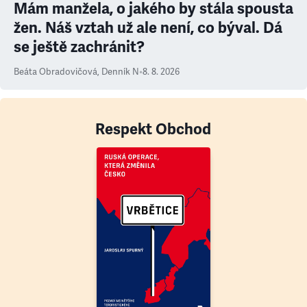
Mám manžela, o jakého by stála spousta
žen. Náš vztah už ale není, co býval. Dá
se ještě zachránit?
Beáta Obradovičová
,
Denník N
•
8. 8. 2026
Respekt Obchod