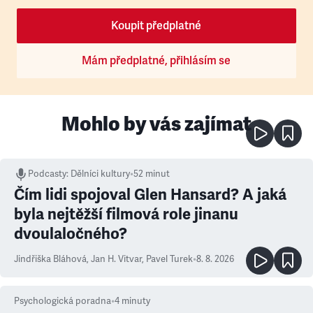
Koupit předplatné
Mám předplatné, přihlásím se
Mohlo by vás zajímat
Podcasty
:
Dělníci kultury
•
52 minut
Čím lidi spojoval Glen Hansard? A jaká
byla nejtěžší filmová role jinanu
dvoulaločného?
Jindřiška Bláhová
,
Jan H. Vitvar
,
Pavel Turek
•
8. 8. 2026
Psychologická poradna
•
4
minuty