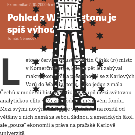
Ekonomika
•
2. 10. 2000
•
5
minut
Pohled z Washingtonu je
spíš výhoda,
Tomáš Němeček
L
etos v červnu opustil Martin Čihák (27) místo
v Komerční bance, kde se pět let zabýval
makroekonomií, a přestěhoval se z Karlových
Varů do Washingtonu. Jako jeden z mála
Čechů v moderní historii totiž nastoupil mezi světovou
analytickou elitu v Mezinárodním měnovém fondu.
Mezi svými novými kolegy je výjimkou: na rozdíl od
většiny z nich nemá za sebou žádnou z amerických škol,
ale „pouze“ ekonomii a práva na pražské Karlově
univerzitě.