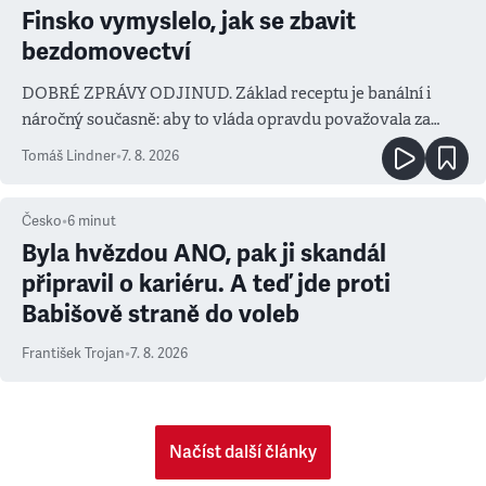
Finsko vymyslelo, jak se zbavit
bezdomovectví
DOBRÉ ZPRÁVY ODJINUD. Základ receptu je banální i
náročný současně: aby to vláda opravdu považovala za
prioritu
Tomáš Lindner
•
7. 8. 2026
Česko
•
6
minut
Byla hvězdou ANO, pak ji skandál
připravil o kariéru. A teď jde proti
Babišově straně do voleb
František Trojan
•
7. 8. 2026
Načíst další články