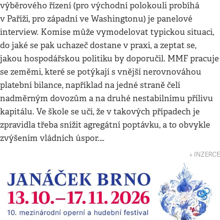
výběrového řízení (pro východní polokouli probíhá
v Paříži, pro západní ve Washingtonu) je panelové
interview. Komise může vymodelovat typickou situaci,
do jaké se pak uchazeč dostane v praxi, a zeptat se,
jakou hospodářskou politiku by doporučil. MMF pracuje
se zeměmi, které se potýkají s vnější nerovnováhou
platební bilance, například na jedné straně čelí
nadměrným dovozům a na druhé nestabilnímu přílivu
kapitálu. Ve škole se učí, že v takových případech je
zpravidla třeba snížit agregátní poptávku, a to obvykle
zvýšením vládních úspor.…
↓ INZERCE