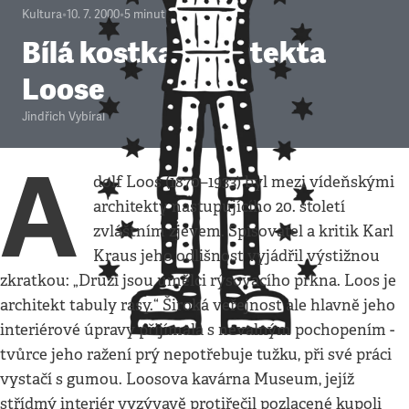
Kultura
•
10. 7. 2000
•
5
minut
Bílá kostka architekta
Loose
Jindřich Vybíral
A
dolf Loos (1870–1933) byl mezi vídeňskými
architekty nastupujícího 20. století
zvláštním zjevem. Spisovatel a kritik Karl
Kraus jeho odlišnost vyjádřil výstižnou
zkratkou: „Druzí jsou umělci rýsovacího prkna. Loos je
architekt tabuly rasy.“ Široká veřejnost ale hlavně jeho
interiérové úpravy přijímala s nevalným pochopením -
tvůrce jeho ražení prý nepotřebuje tužku, při své práci
vystačí s gumou. Loosova kavárna Museum, jejíž
střídmý interiér vyzývavě protiřečil pozlacené kupoli