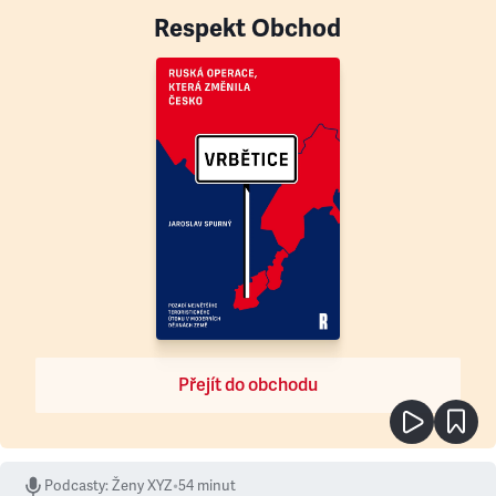
Respekt Obchod
Přejít do obchodu
Podcasty
:
Ženy XYZ
•
54 minut