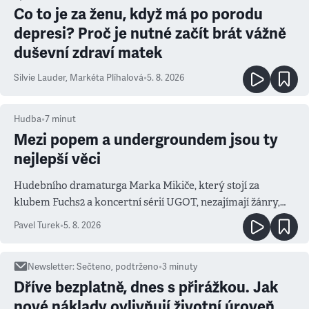
Co to je za ženu, když má po porodu
depresi? Proč je nutné začít brát vážně
duševní zdraví matek
Silvie Lauder
,
Markéta Plíhalová
•
5. 8. 2026
Hudba
•
7
minut
Mezi popem a undergroundem jsou ty
nejlepší věci
Hudebního dramaturga Marka Mikiče, který stojí za
klubem Fuchs2 a koncertní sérií UGOT, nezajímají žánry,
ale atmosféra
Pavel Turek
•
5. 8. 2026
Newsletter
:
Sečteno, podtrženo
•
3
minuty
Dříve bezplatně, dnes s přirážkou. Jak
nové náklady ovlivňují životní úroveň