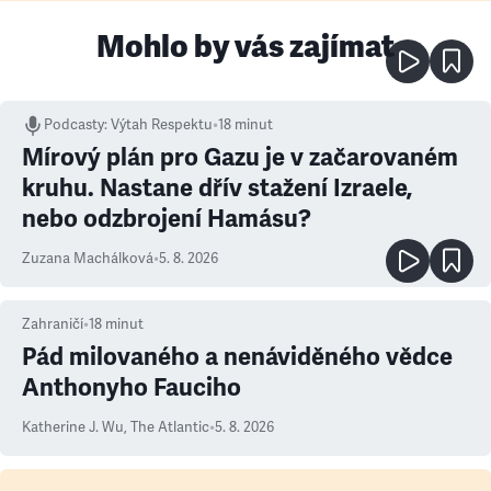
Mohlo by vás zajímat
Podcasty
:
Výtah Respektu
•
18 minut
Mírový plán pro Gazu je v začarovaném
kruhu. Nastane dřív stažení Izraele,
nebo odzbrojení Hamásu?
Zuzana Machálková
•
5. 8. 2026
Zahraničí
•
18
minut
Pád milovaného a nenáviděného vědce
Anthonyho Fauciho
Katherine J. Wu
,
The Atlantic
•
5. 8. 2026