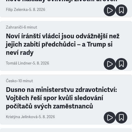
Filip Zelenka
•
5. 8. 2026
Zahraničí
•
6
minut
Noví íránští vládci jsou odvážnější než
jejich zabití předchůdci – a Trump si
neví rady
Tomáš Lindner
•
5. 8. 2026
Česko
•
10
minut
Dusno na ministerstvu zdravotnictví:
Vojtěch řeší spor kvůli sledování
počítačů svých zaměstnanců
Kristýna Jelínková
•
5. 8. 2026