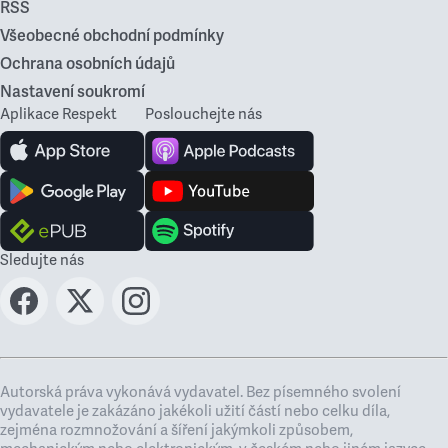
RSS
Všeobecné obchodní podmínky
Ochrana osobních údajů
Nastavení soukromí
Aplikace Respekt
Poslouchejte nás
Sledujte nás
Autorská práva vykonává vydavatel. Bez písemného svolení
vydavatele je zakázáno jakékoli užití částí nebo celku díla,
zejména rozmnožování a šíření jakýmkoli způsobem,