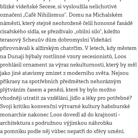
blízké vídeňské Secese, si vysloužila nelichotivé
označení „Café Nihilismus“. Domu na Michalském
náměstí, který stejně neohroženě čelil honosné fasádě
císařského sídla, se přezdívalo „obilní silo“, kdežto
terasový Scheuův dům dobromyslní Vídeňáci
přirovnávali k alžírským chatrčím. V letech, kdy městem
na Dunaji hýbaly rostlinné vzory secesionistů, Loos
prohlásil ornament za výraz nekulturnosti, který by měl
jako jiné atavismy zmizet z moderního světa. Nejsou
příkrasy na spotřebních předmětech nehorázným
plýtváním časem a penězi, které by bylo možno
vhodněji utratit za vzdělání, jídlo a léky pro potřebné?
Svoji kritiku konvenční výtvarné kultury habsburské
monarchie nakonec Loos dovedl až do krajnosti -
architektura s podružnou výjimkou náhrobku
a pomníku podle něj vůbec nepatří do sféry umění.