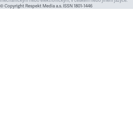
mechanickým nebo elektronickým, v českém nebo jiném jazyce.
© Copyright Respekt Media a.s. ISSN 1801-1446