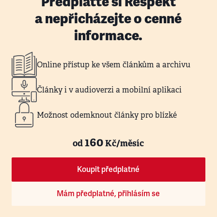
Předplaťte si Respekt
a nepřicházejte o cenné
informace.
Online přístup ke všem článkům a archivu
Články i v audioverzi a mobilní aplikaci
Možnost odemknout články pro blízké
160
od
Kč/měsíc
Koupit předplatné
Mám předplatné, přihlásím se