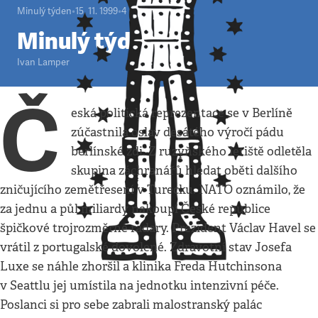
Minulý týden
•
15. 11. 1999
•
4
minuty
Minulý týden
Ivan Lamper
Č
eská politická reprezentace se v Berlíně
zúčastnila oslav desátého výročí pádu
berlínské zdi. Z ruzyňského letiště odletěla
skupina záchranářů hledat oběti dalšího
zničujícího zemětřesení v Turecku. NATO oznámilo, že
za jednu a půl miliardy nakoupí České republice
špičkové trojrozměrné radary. Prezident Václav Havel se
vrátil z portugalské dovolené. Zdravotní stav Josefa
Luxe se náhle zhoršil a klinika Freda Hutchinsona
v Seattlu jej umístila na jednotku intenzivní péče.
Poslanci si pro sebe zabrali malostranský palác