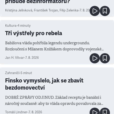
přibude dezinformátorů?
Kristýna Jelínková
,
František Trojan
,
Filip Zelenka
•
7. 8. 2026
Kultura
•
4
minuty
Tři výstřely pro rebela
Babišova vláda pohřbila legendu undergroundu.
Rozloučení s Milanem Knížákem doprovodily vojenské
salvy i kritika pokrokářů
Jan H. Vitvar
•
7. 8. 2026
Zahraničí
•
5
minut
Finsko vymyslelo, jak se zbavit
bezdomovectví
DOBRÉ ZPRÁVY ODJINUD. Základ receptu je banální i
náročný současně: aby to vláda opravdu považovala za
prioritu
Tomáš Lindner
•
7. 8. 2026