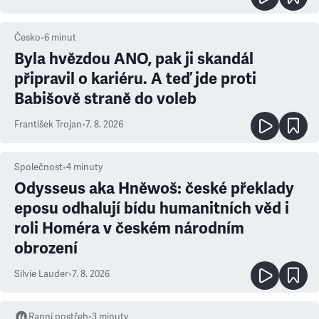
Česko
•
6
minut
Byla hvězdou ANO, pak ji skandál
připravil o kariéru. A teď jde proti
Babišově straně do voleb
František Trojan
•
7. 8. 2026
Společnost
•
4
minuty
Odysseus aka Hněwoš: české překlady
eposu odhalují bídu humanitních věd i
roli Homéra v českém národním
obrození
Silvie Lauder
•
7. 8. 2026
Ranní postřeh
•
3
minuty