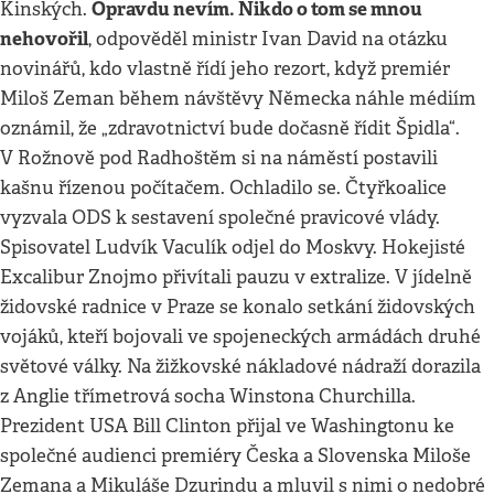
Opravdu nevím. Nikdo o tom se mnou
Kinských.
nehovořil
, odpověděl ministr Ivan David na otázku
novinářů, kdo vlastně řídí jeho rezort, když premiér
Miloš Zeman během návštěvy Německa náhle médiím
oznámil, že „zdravotnictví bude dočasně řídit Špidla“.
V Rožnově pod Radhoštěm si na náměstí postavili
kašnu řízenou počítačem. Ochladilo se. Čtyřkoalice
vyzvala ODS k sestavení společné pravicové vlády.
Spisovatel Ludvík Vaculík odjel do Moskvy. Hokejisté
Excalibur Znojmo přivítali pauzu v extralize. V jídelně
židovské radnice v Praze se konalo setkání židovských
vojáků, kteří bojovali ve spojeneckých armádách druhé
světové války. Na žižkovské nákladové nádraží dorazila
z Anglie třímetrová socha Winstona Churchilla.
Prezident USA Bill Clinton přijal ve Washingtonu ke
společné audienci premiéry Česka a Slovenska Miloše
Zemana a Mikuláše Dzurindu a mluvil s nimi o nedobré