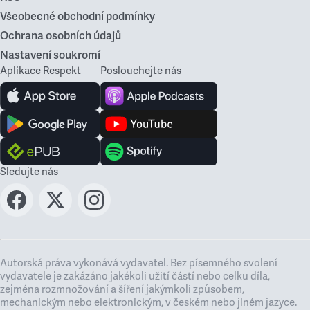
Všeobecné obchodní podmínky
Ochrana osobních údajů
Nastavení soukromí
Aplikace Respekt
Poslouchejte nás
Sledujte nás
Autorská práva vykonává vydavatel. Bez písemného svolení
vydavatele je zakázáno jakékoli užití částí nebo celku díla,
zejména rozmnožování a šíření jakýmkoli způsobem,
mechanickým nebo elektronickým, v českém nebo jiném jazyce.