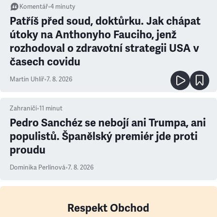
Komentář
•
4
minuty
Patříš před soud, doktůrku. Jak chápat
útoky na Anthonyho Fauciho, jenž
rozhodoval o zdravotní strategii USA v
časech covidu
Martin Uhlíř
•
7. 8. 2026
Zahraničí
•
11
minut
Pedro Sanchéz se nebojí ani Trumpa, ani
populistů. Španělský premiér jde proti
proudu
Dominika Perlínová
•
7. 8. 2026
Respekt Obchod