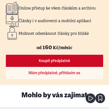
Online přístup ke všem článkům a archivu
Články i v audioverzi a mobilní aplikaci
Možnost odemknout články pro blízké
160
od
Kč/měsíc
Koupit předplatné
Mám předplatné, přihlásím se
Mohlo by vás zajímat