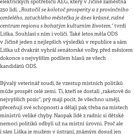
elektrických spotřebičů AEG, který v Jičíně zaměstná
„Roztočil se kolotoč prosperity a z provinčního
250 lidí.
omšelého, zatuchlého městečka je dnes krásné, rušné
centrum regionu s bohatým kulturním životem,“
tvrdí
Liška. Souhlasí s ním i voliči. Také letos měla ODS
v Jičíně jeden z nejlepších výsledků v republice a sám
Liška už dvakrát vyhrál senátorské volby, před měsícem
dokonce s nejvyšším podílem hlasů ze všech
kandidátů ODS.
Bývalý veterinář soudí, že vzestup místních politiků
může prospět celé zemi. Ti, kteří se dostali „raketově do
nejvyšších pozic“, prý mají pocit, že všechno umějí,
přeceňují své schopnosti a dělají pak třeba na místech
ministrů veliké chyby. Naopak lidé z radnic si dětské
nemoci politiků odbyli už na místní úrovni. Proč ale
i sám Liška je mužem v ústraní, známým dosud jen