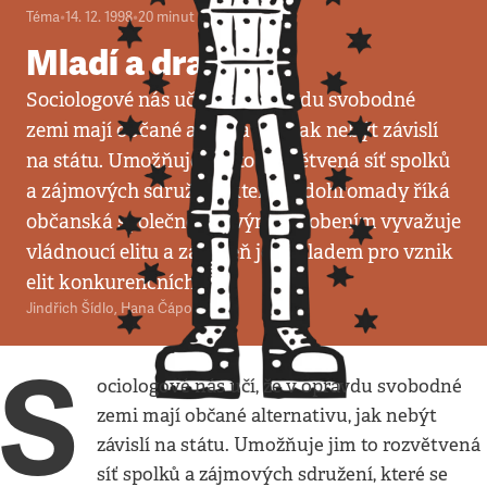
Téma
•
14. 12. 1998
•
20
minut
Mladí a draví
Sociologové nás učí, že v opravdu svobodné
zemi mají občané alternativu, jak nebýt závislí
na státu. Umožňuje jim to rozvětvená síť spolků
a zájmových sdružení, které se dohromady říká
občanská společnost. Svým působením vyvažuje
vládnoucí elitu a zároveň je základem pro vznik
elit konkurenčních.
Jindřich Šídlo
,
Hana Čápová
S
ociologové nás učí, že v opravdu svobodné
zemi mají občané alternativu, jak nebýt
závislí na státu. Umožňuje jim to rozvětvená
síť spolků a zájmových sdružení, které se