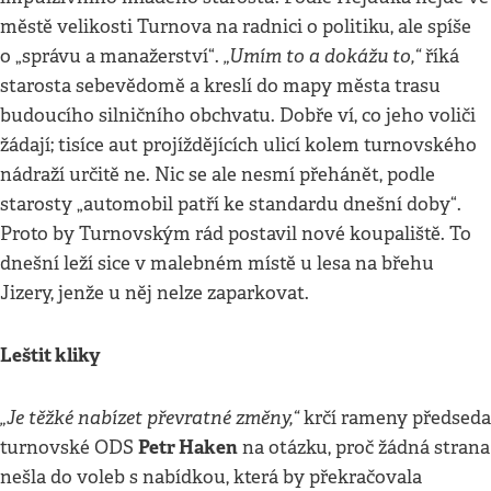
městě velikosti Turnova na radnici o politiku, ale spíše
„Umím to a dokážu to,“
o „správu a manažerství“.
říká
starosta sebevědomě a kreslí do mapy města trasu
budoucího silničního obchvatu. Dobře ví, co jeho voliči
žádají; tisíce aut projíždějících ulicí kolem turnovského
nádraží určitě ne. Nic se ale nesmí přehánět, podle
starosty „automobil patří ke standardu dnešní doby“.
Proto by Turnovským rád postavil nové koupaliště. To
dnešní leží sice v malebném místě u lesa na břehu
Jizery, jenže u něj nelze zaparkovat.
Leštit kliky
„Je těžké nabízet převratné změny,“
krčí rameny předseda
Petr Haken
turnovské ODS
na otázku, proč žádná strana
nešla do voleb s nabídkou, která by překračovala