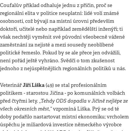
Coufalův příklad odhaluje jednu z příčin, proč se
regionální elita v politice neuplatní: lidé volí známé
osobnosti, což bývají na místní úrovni především
doktoři, učitelé nebo například zemědělští inženýři; ti
však nechtějí vyměnit své původní všeobecně vážené
zaměstnání za nejisté a mezi sousedy neoblíbené
politické řemeslo. Pokud by se ale přece jen odvážili,
není pořád ještě vyhráno. Svědčí o tom zkušenost
jednoho z nejúspěšnějších regionálních politiků u nás.
Jiří Liška
Veterinář
(49) se stal profesionálním
politikem - starostou Jičína - po komunálních volbách
„Tehdy ODS dopadla v Jičíně nejlépe ze
před čtyřmi lety.
všech okresních měst,“
vzpomíná Liška. Prý se od té
doby podařilo nastartovat místní ekonomiku; vrcholem
úspěchu je miliardová investice německého výrobce