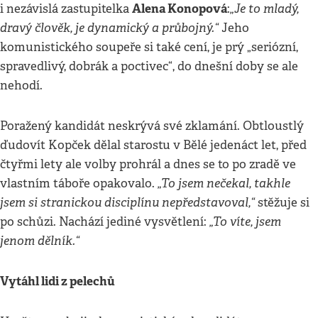
Alena Konopová
„Je to mladý,
i nezávislá zastupitelka
:
dravý člověk, je dynamický a průbojný.“
Jeho
komunistického soupeře si také cení, je prý „seriózní,
spravedlivý, dobrák a poctivec“, do dnešní doby se ale
nehodí.
Poražený kandidát neskrývá své zklamání. Obtloustlý
ďudovít Kopček dělal starostu v Bělé jedenáct let, před
čtyřmi lety ale volby prohrál a dnes se to po zradě ve
„To jsem nečekal, takhle
vlastním táboře opakovalo.
jsem si stranickou disciplínu nepředstavoval,“
stěžuje si
„To víte, jsem
po schůzi. Nachází jediné vysvětlení:
jenom dělník.“
Vytáhl lidi z pelechů