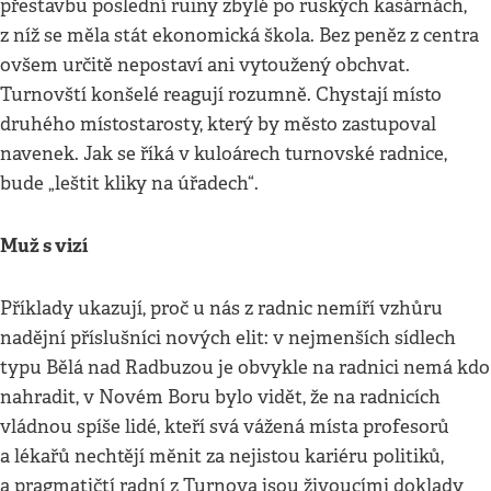
přestavbu poslední ruiny zbylé po ruských kasárnách,
z níž se měla stát ekonomická škola. Bez peněz z centra
ovšem určitě nepostaví ani vytoužený obchvat.
Turnovští konšelé reagují rozumně. Chystají místo
druhého místostarosty, který by město zastupoval
navenek. Jak se říká v kuloárech turnovské radnice,
bude „leštit kliky na úřadech“.
Muž s vizí
Příklady ukazují, proč u nás z radnic nemíří vzhůru
nadějní příslušníci nových elit: v nejmenších sídlech
typu Bělá nad Radbuzou je obvykle na radnici nemá kdo
nahradit, v Novém Boru bylo vidět, že na radnicích
vládnou spíše lidé, kteří svá vážená místa profesorů
a lékařů nechtějí měnit za nejistou kariéru politiků,
a pragmatičtí radní z Turnova jsou živoucími doklady