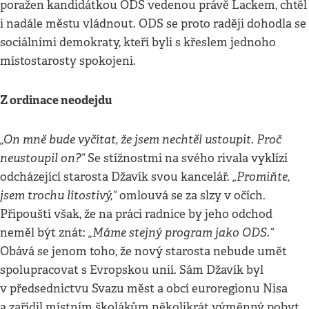
poražen kandidátkou ODS vedenou právě Lackem, chtěl
i nadále městu vládnout. ODS se proto raději dohodla se
sociálními demokraty, kteří byli s křeslem jednoho
místostarosty spokojeni.
Z ordinace neodejdu
„On mně bude vyčítat, že jsem nechtěl ustoupit. Proč
neustoupil on?“
Se stížnostmi na svého rivala vyklízí
„Promiňte,
odcházející starosta Džavík svou kancelář.
jsem trochu lítostivý,“
omlouvá se za slzy v očích.
Připouští však, že na práci radnice by jeho odchod
„Máme stejný program jako ODS.“
neměl být znát:
Obává se jenom toho, že nový starosta nebude umět
spolupracovat s Evropskou unií. Sám Džavík byl
v předsednictvu Svazu měst a obcí euroregionu Nisa
a zařídil místním školákům několikrát výměnný pobyt