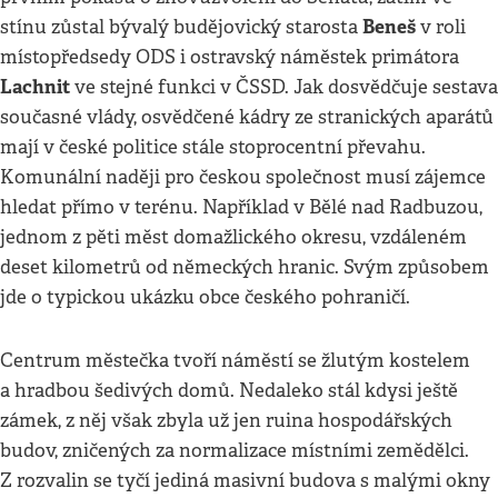
Beneš
stínu zůstal bývalý budějovický starosta
v roli
místopředsedy ODS i ostravský náměstek primátora
Lachnit
ve stejné funkci v ČSSD. Jak dosvědčuje sestava
současné vlády, osvědčené kádry ze stranických aparátů
mají v české politice stále stoprocentní převahu.
Komunální naději pro českou společnost musí zájemce
hledat přímo v terénu. Například v Bělé nad Radbuzou,
jednom z pěti měst domažlického okresu, vzdáleném
deset kilometrů od německých hranic. Svým způsobem
jde o typickou ukázku obce českého pohraničí.
Centrum městečka tvoří náměstí se žlutým kostelem
a hradbou šedivých domů. Nedaleko stál kdysi ještě
zámek, z něj však zbyla už jen ruina hospodářských
budov, zničených za normalizace místními zemědělci.
Z rozvalin se tyčí jediná masivní budova s malými okny