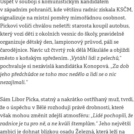
Uspět v souboji s komunistickým kandidátem
v západním pohraničí, kde většinu radnic získala KSČM,
signalizuje na místní poměry mimořádnou osobnost.
Pickovi voliči chválou nešetří: starosta koupil autobus,
který vozí děti z okolních vesnic do školy, pravidelně
organizuje dětský den, lampionový průvod, pálí se
čarodějnice. Navíc už čtvrtý rok dělá Mikuláše a objíždí
„Vytáhl lidi z pelechů,“
město s koňským spřežením.
„Za dob
pochvaluje si nezávislá kandidátka Konopová.
jeho předchůdce se toho moc nedělo a lidi se o nic
nezajímali.“
Sám Libor Picka, statný a nakrátko ostříhaný muž, tvrdí,
že o úspěchu v Bělé rozhodují právě drobnosti, které
„Lidé pochopili, že
však mohou změnit zdejší atmosféru:
radnice je tu pro ně, a ne kvůli štemplům.“
Jeho největší
ambicí je dohnat blízkou osadu Železná, která leží na