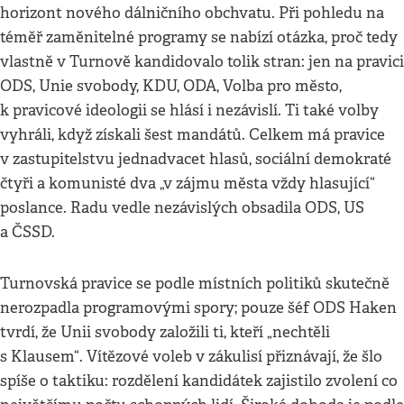
horizont nového dálničního obchvatu. Při pohledu na
téměř zaměnitelné programy se nabízí otázka, proč tedy
vlastně v Turnově kandidovalo tolik stran: jen na pravici
ODS, Unie svobody, KDU, ODA, Volba pro město,
k pravicové ideologii se hlásí i nezávislí. Ti také volby
vyhráli, když získali šest mandátů. Celkem má pravice
v zastupitelstvu jednadvacet hlasů, sociální demokraté
čtyři a komunisté dva „v zájmu města vždy hlasující“
poslance. Radu vedle nezávislých obsadila ODS, US
a ČSSD.
Turnovská pravice se podle místních politiků skutečně
nerozpadla programovými spory; pouze šéf ODS Haken
tvrdí, že Unii svobody založili ti, kteří „nechtěli
s Klausem“. Vítězové voleb v zákulisí přiznávají, že šlo
spíše o taktiku: rozdělení kandidátek zajistilo zvolení co