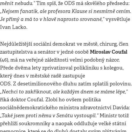
měnit nebudu.“
Tím spíš, že ODS má skvělého předsedu:
„Nejsem fanatik, ale profesora Klause si nesmírně cením.
Je přímý a má to v hlavě naprosto srovnané,“
vysvětluje
Ivan Lacko.
Nejdůležitější sociální demokrat ve městě, chirurg, člen
Miroslav Coufal
zastupitelstva a senátor v jedné osobě
(46), má na veřejné záležitosti velmi podobný názor.
Přede dvěma lety zprivatizoval polikliniku s kolegou,
který dnes v městské radě zastupuje
ODS. Z desetimilionového dluhu zatím splatili polovinu.
„Nechci to zakřiknout, ale každým dnem se máme lépe,“
říká doktor Coufal. Zlobí ho ovšem politika
sociálnědemokratického ministra zdravotnictví Davida:
„Také jsem proti němu v Senátu vystoupil.“
Ministr totiž
přehlíží soukromníky a naopak oddlužuje velké státní
nemocnice, které se do dluhů dostaly svým plýtváním.