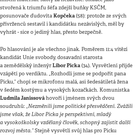
stvořená k triumfu šéfa zdejší buňky KSČM,
Kopčeka
posunovače ďudovíta
(58): protože ze svých
přívrženců sestavil i kandidátku nezávislých, měl by
vyhrát - sice o jediný hlas, přesto bezpečně.
Po hlasování je ale všechno jinak. Poměrem 11:4 vítězí
kandidát Unie svobody, dosavadní starosta
Libor Picka
a zemědělský inženýr
(34). Vysvětlení přijde
vzápětí po verdiktu. „Rozhodli jsme se podpořit pana
Picku,“ chopí se mikrofonu malá, asi šedesátiletá žena
v šedém kostýmu a vysokých kozačkách. Komunistka
Ludmila Janissová
hovoří i jménem svých dvou
„Nezměnili jsme politické přesvědčení. Zvážili
soudruhů:
jsme však, že Libor Picka je perspektivní, mladý
a vysokoškolsky vzdělaný člověk, schopný zajistit další
rozvoj města.“
Stejně vysvětlí svůj hlas pro Picku