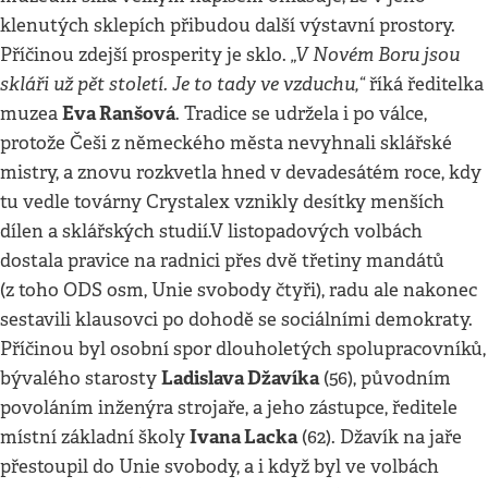
klenutých sklepích přibudou další výstavní prostory.
„V Novém Boru jsou
Příčinou zdejší prosperity je sklo.
skláři už pět století. Je to tady ve vzduchu,“
říká ředitelka
Eva Ranšová
muzea
. Tradice se udržela i po válce,
protože Češi z německého města nevyhnali sklářské
mistry, a znovu rozkvetla hned v devadesátém roce, kdy
tu vedle továrny Crystalex vznikly desítky menších
dílen a sklářských studií.V listopadových volbách
dostala pravice na radnici přes dvě třetiny mandátů
(z toho ODS osm, Unie svobody čtyři), radu ale nakonec
sestavili klausovci po dohodě se sociálními demokraty.
Příčinou byl osobní spor dlouholetých spolupracovníků,
Ladislava Džavíka
bývalého starosty
(56), původním
povoláním inženýra strojaře, a jeho zástupce, ředitele
Ivana Lacka
místní základní školy
(62). Džavík na jaře
přestoupil do Unie svobody, a i když byl ve volbách