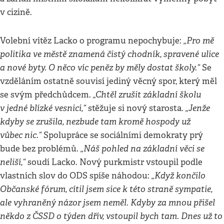
v cizině.
„Pro mě
Volební vítěz Lacko o programu nepochybuje:
politika ve městě znamená čistý chodník, spravené ulice
a nové byty. O něco víc peněz by měly dostat školy.“
Se
vzděláním ostatně souvisí jediný věcný spor, který měl
„Chtěl zrušit základní školu
se svým předchůdcem.
v jedné blízké vesnici,“
„Jenže
stěžuje si nový starosta.
kdyby se zrušila, nezbude tam kromě hospody už
vůbec nic.“
Spolupráce se sociálními demokraty prý
„Náš pohled na základní věci se
bude bez problémů.
neliší,“
soudí Lacko. Nový purkmistr vstoupil podle
„Když končilo
vlastních slov do ODS spíše náhodou:
Občanské fórum, cítil jsem sice k této straně sympatie,
ale vyhraněný názor jsem neměl. Kdyby za mnou přišel
někdo z ČSSD o týden dřív, vstoupil bych tam. Dnes už to