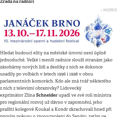
Zrada na radnici
↓ INZERCE
Hledat budoucí elity na městské úrovni není úplně
jednoduché. Velké i menší radnice slouží stranám jako
zásobárny nových lidí a desítky z nich se dokonce
usadily po volbách v letech 1996 i 1998 v obou
parlamentních komorách. Kdo ale zná tvář některého
z nich z televizní obrazovky? Lidovecký
Schneider
exprimátor Zlína
upadl ve své roli ministra
pro regionální rozvoj už dávno v zapomnění, jeho
pražští kolegové Koukal a Kondr zkrachovali hned při
prvním pokusu o znovuzvolení do Senátu, zatím ve