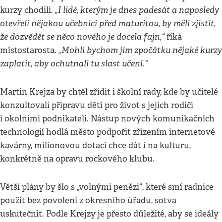
„I lidé, kterým je dnes padesát a naposledy
kurzy chodili.
otevřeli nějakou učebnici před maturitou, by měli zjistit,
že dozvědět se něco nového je docela fajn,“
říká
„Mohli bychom jim zpočátku nějaké kurzy
místostarosta.
zaplatit, aby ochutnali tu slast učení.“
Martin Krejza by chtěl zřídit i školní rady, kde by učitelé
konzultovali přípravu dětí pro život s jejich rodiči
i okolními podnikateli. Nástup nových komunikačních
technologií hodlá město podpořit zřízením internetové
kavárny, milionovou dotaci chce dát i na kulturu,
konkrétně na opravu rockového klubu.
Větší plány by šlo s „volnými penězi“, které smí radnice
použít bez povolení z okresního úřadu, sotva
uskutečnit. Podle Krejzy je přesto důležité, aby se ideály