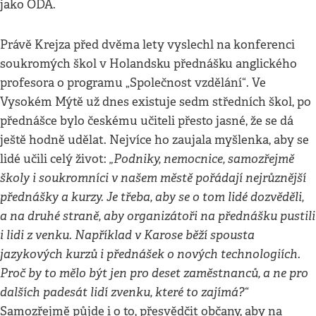
jako ODA.
Právě Krejza před dvěma lety vyslechl na konferenci
soukromých škol v Holandsku přednášku anglického
profesora o programu „Společnost vzdělání“. Ve
Vysokém Mýtě už dnes existuje sedm středních škol, po
přednášce bylo českému učiteli přesto jasné, že se dá
ještě hodně udělat. Nejvíce ho zaujala myšlenka, aby se
„Podniky, nemocnice, samozřejmě
lidé učili celý život:
školy i soukromníci v našem městě pořádají nejrůznější
přednášky a kurzy. Je třeba, aby se o tom lidé dozvěděli,
a na druhé straně, aby organizátoři na přednášku pustili
i lidi z venku. Například v Karose běží spousta
jazykových kurzů i přednášek o nových technologiích.
Proč by to mělo být jen pro deset zaměstnanců, a ne pro
dalších padesát lidí zvenku, které to zajímá?“
Samozřejmě půjde i o to, přesvědčit občany, aby na