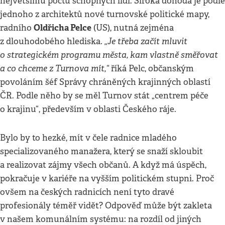
největšímu počtu schopných lidí. Široká dohoda je podle
jednoho z architektů nové turnovské politické mapy,
Oldřicha Pelce
radního
(US), nutná zejména
„Je třeba začít mluvit
z dlouhodobého hlediska.
o strategickém programu města, kam vlastně směřovat
a co chceme z Turnova mít,“
říká Pelc, občanským
povoláním šéf Správy chráněných krajinných oblastí
ČR. Podle něho by se měl Turnov stát „centrem péče
o krajinu“, především v oblasti Českého ráje.
Bylo by to hezké, mít v čele radnice mladého
specializovaného manažera, který se snaží skloubit
a realizovat zájmy všech občanů. A když má úspěch,
pokračuje v kariéře na vyšším politickém stupni. Proč
ovšem na českých radnicích není tyto dravé
profesionály téměř vidět? Odpověď může být zakleta
v našem komunálním systému: na rozdíl od jiných