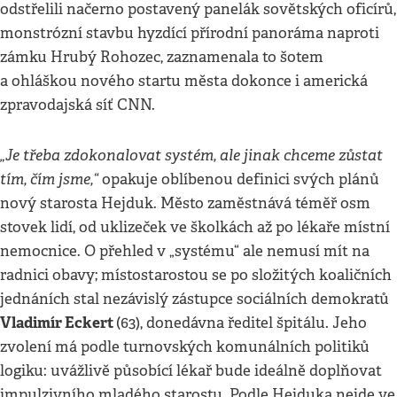
odstřelili načerno postavený panelák sovětských oficírů,
monstrózní stavbu hyzdící přírodní panoráma naproti
zámku Hrubý Rohozec, zaznamenala to šotem
a ohláškou nového startu města dokonce i americká
zpravodajská síť CNN.
„Je třeba zdokonalovat systém, ale jinak chceme zůstat
tím, čím jsme,“
opakuje oblíbenou definici svých plánů
nový starosta Hejduk. Město zaměstnává téměř osm
stovek lidí, od uklizeček ve školkách až po lékaře místní
nemocnice. O přehled v „systému“ ale nemusí mít na
radnici obavy; místostarostou se po složitých koaličních
jednáních stal nezávislý zástupce sociálních demokratů
Vladimír Eckert
(63), donedávna ředitel špitálu. Jeho
zvolení má podle turnovských komunálních politiků
logiku: uvážlivě působící lékař bude ideálně doplňovat
impulzivního mladého starostu. Podle Hejduka nejde ve