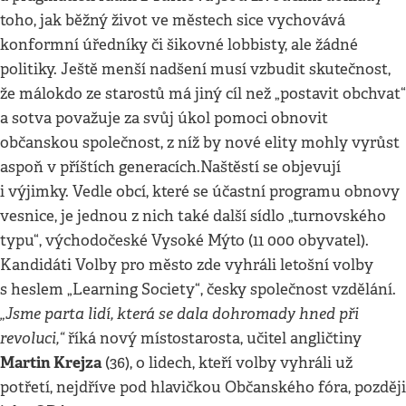
toho, jak běžný život ve městech sice vychovává
konformní úředníky či šikovné lobbisty, ale žádné
politiky. Ještě menší nadšení musí vzbudit skutečnost,
že málokdo ze starostů má jiný cíl než „postavit obchvat“
a sotva považuje za svůj úkol pomoci obnovit
občanskou společnost, z níž by nové elity mohly vyrůst
aspoň v příštích generacích.Naštěstí se objevují
i výjimky. Vedle obcí, které se účastní programu obnovy
vesnice, je jednou z nich také další sídlo „turnovského
typu“, východočeské Vysoké Mýto (11 000 obyvatel).
Kandidáti Volby pro město zde vyhráli letošní volby
s heslem „Learning Society“, česky společnost vzdělání.
„Jsme parta lidí, která se dala dohromady hned při
revoluci,“
říká nový místostarosta, učitel angličtiny
Martin Krejza
(36), o lidech, kteří volby vyhráli už
potřetí, nejdříve pod hlavičkou Občanského fóra, později