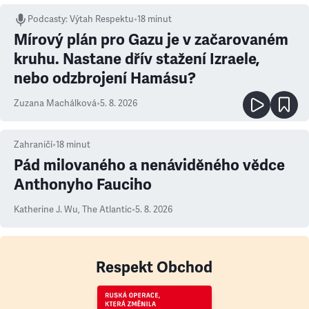
Podcasty
:
Výtah Respektu
•
18 minut
Mírový plán pro Gazu je v začarovaném
kruhu. Nastane dřív stažení Izraele,
nebo odzbrojení Hamásu?
Zuzana Machálková
•
5. 8. 2026
Zahraničí
•
18
minut
Pád milovaného a nenáviděného vědce
Anthonyho Fauciho
Katherine J. Wu
,
The Atlantic
•
5. 8. 2026
Respekt Obchod