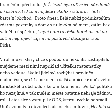
„V Železné bylo dříve jen pár domů
hraničním přechodu.
a kasárna, teď tam najdete několik restaurací, hotel,
bezcelní obchod.“
Proto dnes i Bělá nabízí podnikatelům
zdarma pozemky a domy s nulovým nájmem, zatím bez
„Chybí nám tu třeba hotel, ale nikdo
valného úspěchu.
zatím neprojevil zájem ho postavit,“
stěžuje si Libor
Picka.
V roli muže, který chce s podporou několika zastupitelů
(najdeme mezi nimi například učitelku matematiky
nebo vedoucí školní jídelny) rozhýbat provinční
maloměsto, se cítí spokojen a další ambice kromě svého
turistického obchodu s keramikou nemá. „Velká“ politika
ho nezajímá, v tak malém městě ostatně nehraje žádnou
roli. Letos sice vystoupil z ODS, kterou rychle nahradil
„Nelíbilo se
Unií svobody, o důvodech ale nechce mluvit: