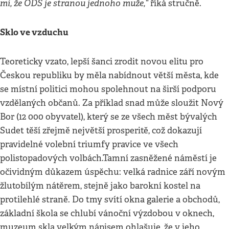
mi, že ODS je stranou jednoho muže,“
říká stručně.
Sklo ve vzduchu
Teoreticky vzato, lepší šanci zrodit novou elitu pro
Českou republiku by měla nabídnout větší města, kde
se místní politici mohou spolehnout na širší podporu
vzdělaných občanů. Za příklad snad může sloužit Nový
Bor (12 000 obyvatel), který se ze všech měst bývalých
Sudet těší zřejmě největší prosperitě, což dokazují
pravidelné volební triumfy pravice ve všech
polistopadových volbách.Tamní zasněžené náměstí je
očividným důkazem úspěchu: velká radnice září novým
žlutobílým nátěrem, stejně jako barokní kostel na
protilehlé straně. Do tmy svítí okna galerie a obchodů,
základní škola se chlubí vánoční výzdobou v oknech,
muzeum skla velkým nápisem ohlašuje, že v jeho