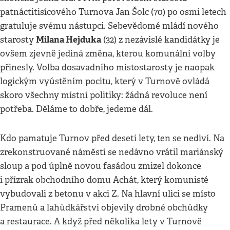
patnáctitisícového Turnova Jan Šolc (70) po osmi letech
gratuluje svému nástupci. Sebevědomé mládí nového
Milana Hejduka
starosty
(32) z nezávislé kandidátky je
ovšem zjevně jediná změna, kterou komunální volby
přinesly. Volba dosavadního místostarosty je naopak
logickým vyústěním pocitu, který v Turnově ovládá
skoro všechny místní politiky: žádná revoluce není
potřeba. Děláme to dobře, jedeme dál.
Kdo pamatuje Turnov před deseti lety, ten se nediví. Na
zrekonstruované náměstí se nedávno vrátil mariánský
sloup a pod úplně novou fasádou zmizel dokonce
i přízrak obchodního domu Achát, který komunisté
vybudovali z betonu v akci Z. Na hlavní ulici se místo
Pramenů a lahůdkářství objevily drobné obchůdky
a restaurace. A když před několika lety v Turnově