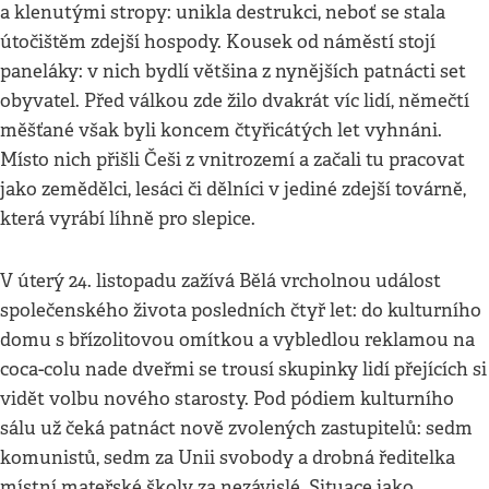
a klenutými stropy: unikla destrukci, neboť se stala
útočištěm zdejší hospody. Kousek od náměstí stojí
paneláky: v nich bydlí většina z nynějších patnácti set
obyvatel. Před válkou zde žilo dvakrát víc lidí, němečtí
měšťané však byli koncem čtyřicátých let vyhnáni.
Místo nich přišli Češi z vnitrozemí a začali tu pracovat
jako zemědělci, lesáci či dělníci v jediné zdejší továrně,
která vyrábí líhně pro slepice.
V úterý 24. listopadu zažívá Bělá vrcholnou událost
společenského života posledních čtyř let: do kulturního
domu s břízolitovou omítkou a vybledlou reklamou na
coca-colu nade dveřmi se trousí skupinky lidí přejících si
vidět volbu nového starosty. Pod pódiem kulturního
sálu už čeká patnáct nově zvolených zastupitelů: sedm
komunistů, sedm za Unii svobody a drobná ředitelka
místní mateřské školy za nezávislé. Situace jako