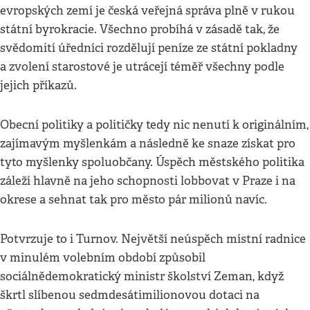
evropských zemí je česká veřejná správa plně v rukou
státní byrokracie. Všechno probíhá v zásadě tak, že
svědomití úředníci rozdělují peníze ze státní pokladny
a zvolení starostové je utrácejí téměř všechny podle
jejich příkazů.
Obecní politiky a političky tedy nic nenutí k originálním,
zajímavým myšlenkám a následně ke snaze získat pro
tyto myšlenky spoluobčany. Úspěch městského politika
záleží hlavně na jeho schopnosti lobbovat v Praze i na
okrese a sehnat tak pro město pár milionů navíc.
Potvrzuje to i Turnov. Největší neúspěch místní radnice
v minulém volebním období způsobil
sociálnědemokratický ministr školství Zeman, když
škrtl slíbenou sedmdesátimilionovou dotaci na