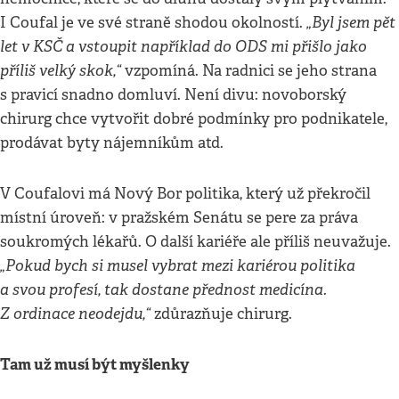
„Byl jsem pět
I Coufal je ve své straně shodou okolností.
let v KSČ a vstoupit například do ODS mi přišlo jako
příliš velký skok,“
vzpomíná. Na radnici se jeho strana
s pravicí snadno domluví. Není divu: novoborský
chirurg chce vytvořit dobré podmínky pro podnikatele,
prodávat byty nájemníkům atd.
V Coufalovi má Nový Bor politika, který už překročil
místní úroveň: v pražském Senátu se pere za práva
soukromých lékařů. O další kariéře ale příliš neuvažuje.
„Pokud bych si musel vybrat mezi kariérou politika
a svou profesí, tak dostane přednost medicína.
Z ordinace neodejdu,“
zdůrazňuje chirurg.
Tam už musí být myšlenky