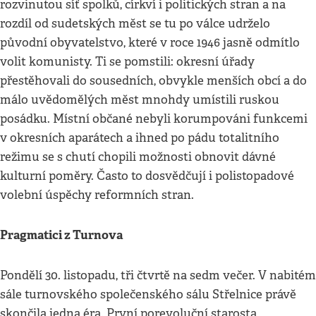
rozvinutou síť spolků, církví i politických stran a na
rozdíl od sudetských měst se tu po válce udrželo
původní obyvatelstvo, které v roce 1946 jasně odmítlo
volit komunisty. Ti se pomstili: okresní úřady
přestěhovali do sousedních, obvykle menších obcí a do
málo uvědomělých měst mnohdy umístili ruskou
posádku. Místní občané nebyli korumpováni funkcemi
v okresních aparátech a ihned po pádu totalitního
režimu se s chutí chopili možnosti obnovit dávné
kulturní poměry. Často to dosvědčují i polistopadové
volební úspěchy reformních stran.
Pragmatici z Turnova
Pondělí 30. listopadu, tři čtvrtě na sedm večer. V nabitém
sále turnovského společenského sálu Střelnice právě
skončila jedna éra. První porevoluční starosta