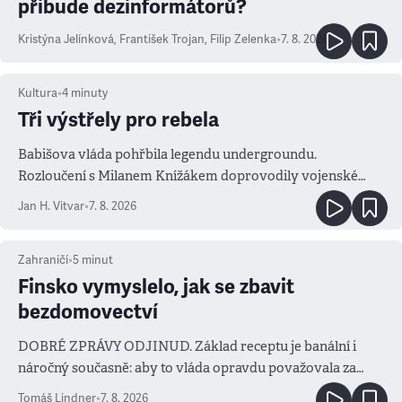
přibude dezinformátorů?
Kristýna Jelínková
,
František Trojan
,
Filip Zelenka
•
7. 8. 2026
Kultura
•
4
minuty
Tři výstřely pro rebela
Babišova vláda pohřbila legendu undergroundu.
Rozloučení s Milanem Knížákem doprovodily vojenské
salvy i kritika pokrokářů
Jan H. Vitvar
•
7. 8. 2026
Zahraničí
•
5
minut
Finsko vymyslelo, jak se zbavit
bezdomovectví
DOBRÉ ZPRÁVY ODJINUD. Základ receptu je banální i
náročný současně: aby to vláda opravdu považovala za
prioritu
Tomáš Lindner
•
7. 8. 2026