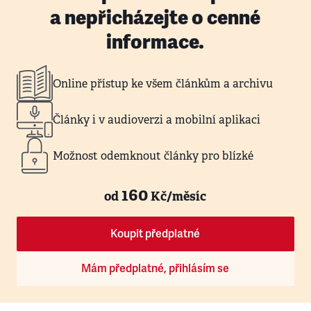
a nepřicházejte o cenné
informace.
Online přístup ke všem článkům a archivu
Články i v audioverzi a mobilní aplikaci
Možnost odemknout články pro blízké
160
od
Kč/měsíc
Koupit předplatné
Mám předplatné, přihlásím se