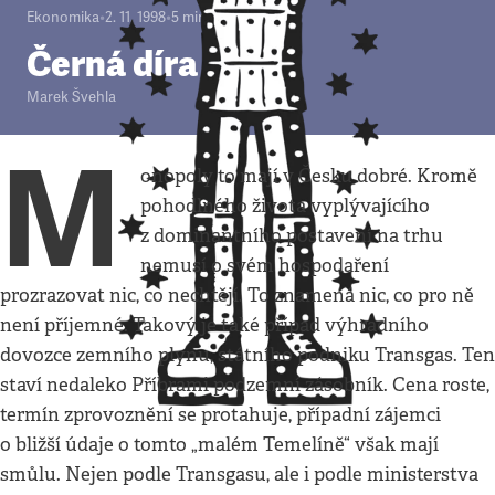
Ekonomika
•
2. 11. 1998
•
5
minut
Černá díra
Marek Švehla
M
onopoly to mají v Česku dobré. Kromě
pohodlného života vyplývajícího
z dominantního postavení na trhu
nemusí o svém hospodaření
prozrazovat nic, co nechtějí. To znamená nic, co pro ně
není příjemné. Takový je také případ výhradního
dovozce zemního plynu, státního podniku Transgas. Ten
staví nedaleko Příbrami podzemní zásobník. Cena roste,
termín zprovoznění se protahuje, případní zájemci
o bližší údaje o tomto „malém Temelíně“ však mají
smůlu. Nejen podle Transgasu, ale i podle ministerstva