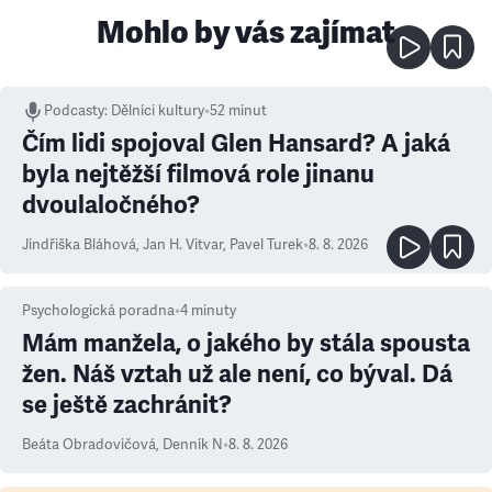
Mohlo by vás zajímat
Podcasty
:
Dělníci kultury
•
52 minut
Čím lidi spojoval Glen Hansard? A jaká
byla nejtěžší filmová role jinanu
dvoulaločného?
Jindřiška Bláhová
,
Jan H. Vitvar
,
Pavel Turek
•
8. 8. 2026
Psychologická poradna
•
4
minuty
Mám manžela, o jakého by stála spousta
žen. Náš vztah už ale není, co býval. Dá
se ještě zachránit?
Beáta Obradovičová
,
Denník N
•
8. 8. 2026