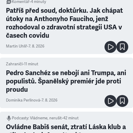
Komentář
•
4
minuty
Patříš před soud, doktůrku. Jak chápat
útoky na Anthonyho Fauciho, jenž
rozhodoval o zdravotní strategii USA v
časech covidu
Martin Uhlíř
•
7. 8. 2026
Zahraničí
•
11
minut
Pedro Sanchéz se nebojí ani Trumpa, ani
populistů. Španělský premiér jde proti
proudu
Dominika Perlínová
•
7. 8. 2026
Podcasty
:
Vládneme, nerušit
•
42 minut
Ovládne Babiš senát, ztratí Láska klub a