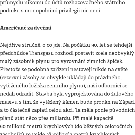
průmyslu nikomu do účtů rozhazovačného státního
podniku s monopolními privilegii nic není.
Američané za dveřmi
Nejdříve stručně, o co jde. Na počátku 90. let se tehdejší
předchůdce Transgasu rozhodl postavit zcela neobvyklý
malý zásobník plynu pro vyrovnání zimních špiček.
Přestože se podobná zařízení nestavějí nikde na světě
(rezervní zásoby se obvykle ukládají do prázdného,
vytěženého ložiska zemního plynu), naši odborníci se
nedali odradit. Stavba byla vyprojektována do žulového
masivu s tím, že vytěžený kámen bude prodán na Západ,
a to částečně zaplatí celou akci. Ta měla podle původních
plánů stát něco přes miliardu. Při malé kapacitě
60 milionů metrů krychlových (do běžných celoročních
zásobníků se vejde až miliarda metrů krychlových