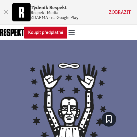
Týdeník Respekt
×
ZOBRAZIT
Respekt Media
ZDARMA - na Google Play
Koupit předplatné