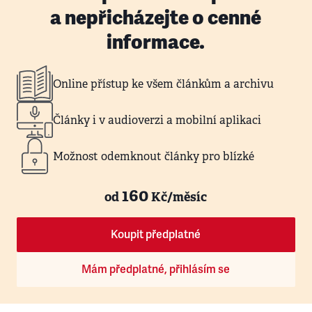
a nepřicházejte o cenné
informace.
Online přístup ke všem článkům a archivu
Články i v audioverzi a mobilní aplikaci
Možnost odemknout články pro blízké
160
od
Kč/měsíc
Koupit předplatné
Mám předplatné, přihlásím se