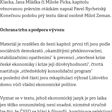
Klacka, Jana Mládka či Miloše Picka, kapitolu
věnovanou právním otázkám napsal Pavel Rychetský.
Konečnou podobu prý textu dával osobně Miloš Zeman.
Ochrana trhu a podpora vývozu
Materiál je rozdělen do šesti kapitol: první tři jsou podle
sociálních demokratů „okamžitými překlenovacími,
stabilizačními opatřeními“ k prevenci „otevřené krize
české ekonomiky i krize její důvěryhodnosti“, čtvrtá
nastiňuje „střednědobý konsolidační program“
a poslední dvě části jsou rekapitulací výhrad Lidového
domu vůči vládní ekonomické politice.
Vyznat se v textu, jehož ekonomický jazyk je pro laika
jen těžko srozumitelný, není snadné, nicméně stručně
lze říci, že ČSSD se hlásí k filozofii „kombinace selektivní