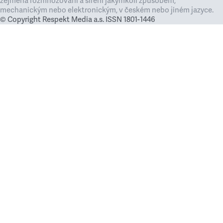
zejména rozmnožování a šíření jakýmkoli způsobem,
mechanickým nebo elektronickým, v českém nebo jiném jazyce.
© Copyright Respekt Media a.s. ISSN 1801-1446