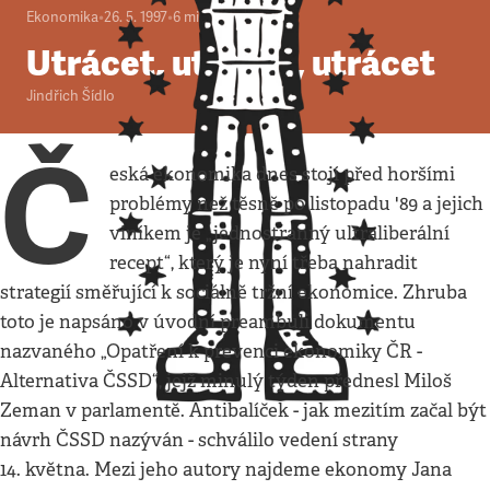
Ekonomika
•
26. 5. 1997
•
6
minut
Utrácet, utrácet, utrácet
Jindřich Šídlo
Č
eská ekonomika dnes stojí před horšími
problémy než těsně po listopadu '89 a jejich
viníkem je „jednostranný ultraliberální
recept“, který je nyní třeba nahradit
strategií směřující k sociálně tržní ekonomice. Zhruba
toto je napsáno v úvodní preambuli dokumentu
nazvaného „Opatření k prevenci ekonomiky ČR -
Alternativa ČSSD“, jejž minulý týden přednesl Miloš
Zeman v parlamentě. Antibalíček - jak mezitím začal být
návrh ČSSD nazýván - schválilo vedení strany
14. května. Mezi jeho autory najdeme ekonomy Jana