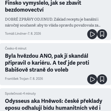
Finsko vymyslelo, jak se zbavit
bezdomovectví
DOBRÉ ZPRÁVY ODJINUD. Základ receptu je banální i
náročný současně: aby to vláda opravdu považovala za
prioritu
Tomáš Lindner
•
7. 8. 2026
Česko
•
6
minut
Byla hvězdou ANO, pak jí skandál
připravil o kariéru. A teď jde proti
Babišově straně do voleb
František Trojan
•
7. 8. 2026
Společnost
•
4
minuty
Odysseus aka Hněwoš: české překlady
eposu odhalují bídu humanitních věd i