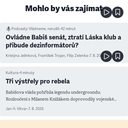
Mohlo by vás zajímat
Podcasty
:
Vládneme, nerušit
•
42 minut
Ovládne Babiš senát, ztratí Láska klub a
přibude dezinformátorů?
Kristýna Jelínková
,
František Trojan
,
Filip Zelenka
•
7. 8. 2026
Kultura
•
4
minuty
Tři výstřely pro rebela
Babišova vláda pohřbila legendu undergroundu.
Rozloučení s Milanem Knížákem doprovodily vojenské
salvy i kritika pokrokářů
Jan H. Vitvar
•
7. 8. 2026