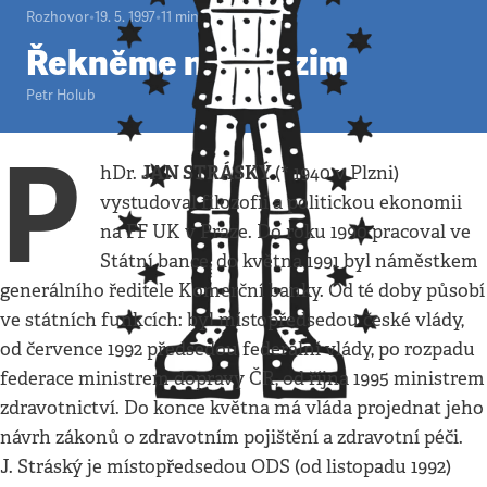
Rozhovor
•
19. 5. 1997
•
11
minut
Řekněme na podzim
Petr Holub
P
JAN STRÁSKÝ
hDr.
(* 1940 v Plzni)
vystudoval filozofii a politickou ekonomii
na FF UK v Praze. Do roku 1990 pracoval ve
Státní bance, do května 1991 byl náměstkem
generálního ředitele Komerční banky. Od té doby působí
ve státních funkcích: byl místopředsedou české vlády,
od července 1992 předsedou federální vlády, po rozpadu
federace ministrem dopravy ČR, od října 1995 ministrem
zdravotnictví. Do konce května má vláda projednat jeho
návrh zákonů o zdravotním pojištění a zdravotní péči.
J. Stráský je místopředsedou ODS (od listopadu 1992)