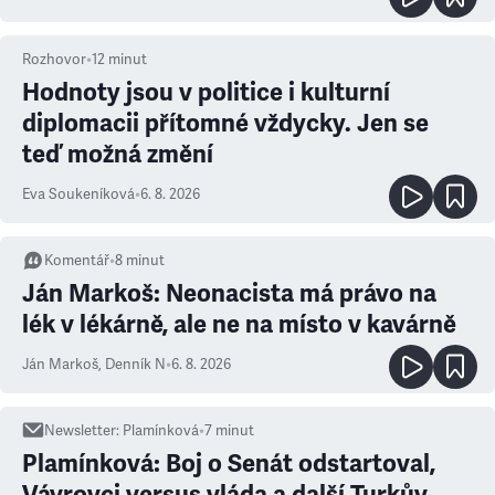
Rozhovor
•
12
minut
Hodnoty jsou v politice i kulturní
diplomacii přítomné vždycky. Jen se
teď možná změní
Eva Soukeníková
•
6. 8. 2026
Komentář
•
8
minut
Ján Markoš: Neonacista má právo na
lék v lékárně, ale ne na místo v kavárně
Ján Markoš
,
Denník N
•
6. 8. 2026
Newsletter
:
Plamínková
•
7
minut
Plamínková: Boj o Senát odstartoval,
Vávrovci versus vláda a další Turkův