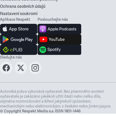
Ochrana osobních údajů
Nastavení soukromí
Aplikace Respekt
Poslouchejte nás
Sledujte nás
Autorská práva vykonává vydavatel. Bez písemného svolení
vydavatele je zakázáno jakékoli užití částí nebo celku díla,
zejména rozmnožování a šíření jakýmkoli způsobem,
mechanickým nebo elektronickým, v českém nebo jiném jazyce.
© Copyright Respekt Media a.s. ISSN 1801-1446