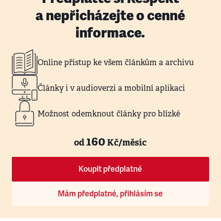
a nepřicházejte o cenné
informace.
Online přístup ke všem článkům a archivu
Články i v audioverzi a mobilní aplikaci
Možnost odemknout články pro blízké
160
od
Kč/měsíc
Koupit předplatné
Mám předplatné, přihlásím se