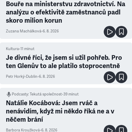
Bouře na ministerstvu zdravotnictví. Na
analýzu o efektivitě zaměstnanců padl
skoro milion korun
Zuzana Machálková
•
6. 8. 2026
Kultura
•
11
minut
Je divné říci, že jsem si užil pohřeb. Pro
ten Glenův to ale platilo stoprocentně
Petr Horký
•
Dublin
•
6. 8. 2026
Podcasty
:
Tekutá společnost
•
39 minut
Natálie Kocábová: Jsem rváč a
nenávidím, když mi někdo říká ne a v
něčem brání
Barbora Kroužková
•
6. 8. 2026