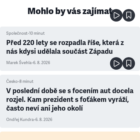
Mohlo by vás zajímat
Společnost
•
10
minut
Před 220 lety se rozpadla říše, která z
nás kdysi udělala součást Západu
Marek Švehla
•
6. 8. 2026
Česko
•
8
minut
V poslední době se s focením aut docela
rozjel. Kam prezident s foťákem vyráží,
často neví ani jeho okolí
Ondřej Kundra
•
6. 8. 2026