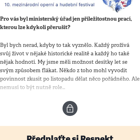
Pro vás byl ministerský úřad jen příležitostnou prací,
kterou lze kdykoli přerušit?
Byl bych nerad, kdyby to tak vyznělo. Každý prožívá
svůj život v nějaké historické realitě a každý ho také
nějak hodnotí. My jsme měli možnost desítky let se
svým způsobem flákat. Někdo z toho mohl vyvodit
povinnost zkusit po listopadu dělat něco pořádného. Ale
nemusí to být nutně role…
Předplaťte si Respekt