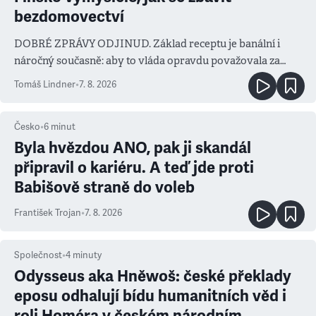
bezdomovectví
DOBRÉ ZPRÁVY ODJINUD. Základ receptu je banální i
náročný současně: aby to vláda opravdu považovala za
prioritu
Tomáš Lindner
•
7. 8. 2026
Česko
•
6
minut
Byla hvězdou ANO, pak ji skandál
připravil o kariéru. A teď jde proti
Babišově straně do voleb
František Trojan
•
7. 8. 2026
Společnost
•
4
minuty
Odysseus aka Hněwoš: české překlady
eposu odhalují bídu humanitních věd i
roli Homéra v českém národním