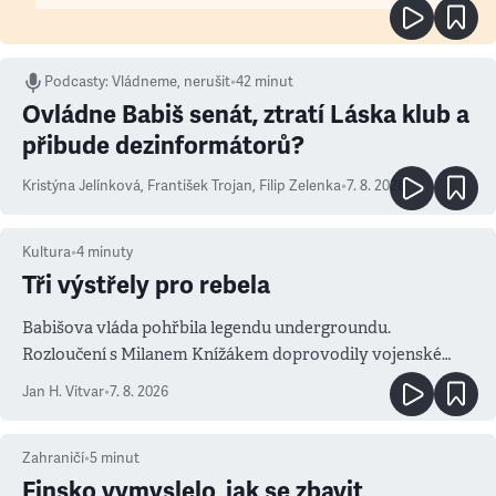
Podcasty
:
Vládneme, nerušit
•
42 minut
Ovládne Babiš senát, ztratí Láska klub a
přibude dezinformátorů?
Kristýna Jelínková
,
František Trojan
,
Filip Zelenka
•
7. 8. 2026
Kultura
•
4
minuty
Tři výstřely pro rebela
Babišova vláda pohřbila legendu undergroundu.
Rozloučení s Milanem Knížákem doprovodily vojenské
salvy i kritika pokrokářů
Jan H. Vitvar
•
7. 8. 2026
Zahraničí
•
5
minut
Finsko vymyslelo, jak se zbavit