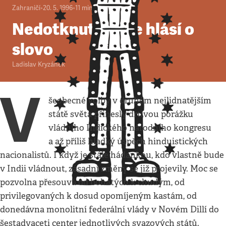
Zahraničí
•
20. 5. 1996
•
11
minut
Nedotknutelní se hlásí o
slovo
Ladislav Kryzánek
V
šeobecné volby v druhém nejlidnatějším
státě světa přinesly drtivou porážku
vládního Indického národního kongresu
a až příliš hladký úspěch hinduistických
nacionalistů. I když je stále hádankou, kdo vlastně bude
v Indii vládnout, zásadní změny se již projevily. Moc se
pozvolna přesouvá od bohatých k chudým, od
privilegovaných k dosud opomíjeným kastám, od
donedávna monolitní federální vlády v Novém Dillí do
šestadvaceti center jednotlivých svazových států.