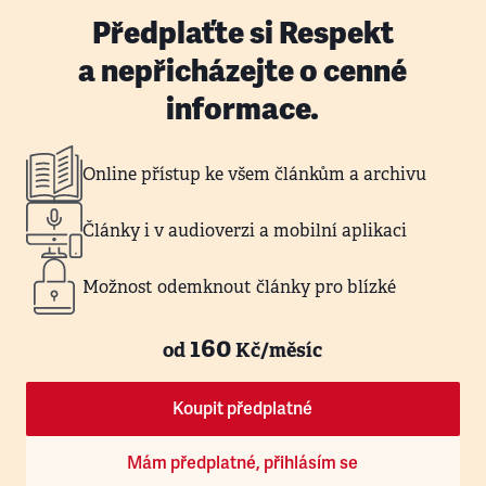
Předplaťte si Respekt
a nepřicházejte o cenné
informace.
Online přístup ke všem článkům a archivu
Články i v audioverzi a mobilní aplikaci
Možnost odemknout články pro blízké
160
od
Kč/měsíc
Koupit předplatné
Mám předplatné, přihlásím se