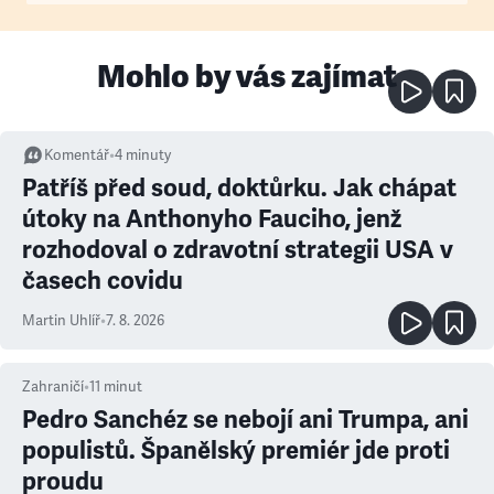
Mohlo by vás zajímat
Komentář
•
4
minuty
Patříš před soud, doktůrku. Jak chápat
útoky na Anthonyho Fauciho, jenž
rozhodoval o zdravotní strategii USA v
časech covidu
Martin Uhlíř
•
7. 8. 2026
Zahraničí
•
11
minut
Pedro Sanchéz se nebojí ani Trumpa, ani
populistů. Španělský premiér jde proti
proudu