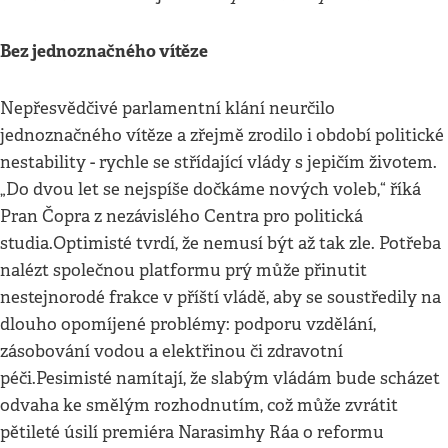
Bez jednoznačného vítěze
Nepřesvědčivé parlamentní klání neurčilo
jednoznačného vítěze a zřejmě zrodilo i období politické
nestability - rychle se střídající vlády s jepičím životem.
„Do dvou let se nejspíše dočkáme nových voleb,“ říká
Pran Čopra z nezávislého Centra pro politická
studia.Optimisté tvrdí, že nemusí být až tak zle. Potřeba
nalézt společnou platformu prý může přinutit
nestejnorodé frakce v příští vládě, aby se soustředily na
dlouho opomíjené problémy: podporu vzdělání,
zásobování vodou a elektřinou či zdravotní
péči.Pesimisté namítají, že slabým vládám bude scházet
odvaha ke smělým rozhodnutím, což může zvrátit
pětileté úsilí premiéra Narasimhy Ráa o reformu