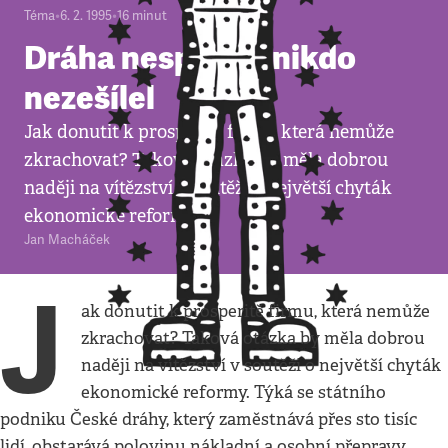
Téma
•
6. 2. 1995
•
16
minut
Dráha nespadla, nikdo
nezešílel
Jak donutit k prosperitě firmu, která nemůže
zkrachovat? Taková otázka by měla dobrou
naději na vítězství v soutěži o největší chyták
ekonomické reformy.
Jan Macháček
J
ak donutit k prosperitě firmu, která nemůže
zkrachovat? Taková otázka by měla dobrou
naději na vítězství v soutěži o největší chyták
ekonomické reformy. Týká se státního
podniku České dráhy, který zaměstnává přes sto tisíc
lidí, obstarává polovinu nákladní a osobní přepravy