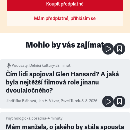
Koupit předplatné
Mám předplatné, přihlásím se
Mohlo by vás zajímat
Podcasty
:
Dělníci kultury
•
52 minut
Čím lidi spojoval Glen Hansard? A jaká
byla nejtěžší filmová role jinanu
dvoulaločného?
Jindřiška Bláhová
,
Jan H. Vitvar
,
Pavel Turek
•
8. 8. 2026
Psychologická poradna
•
4
minuty
Mám manžela, o jakého by stála spousta