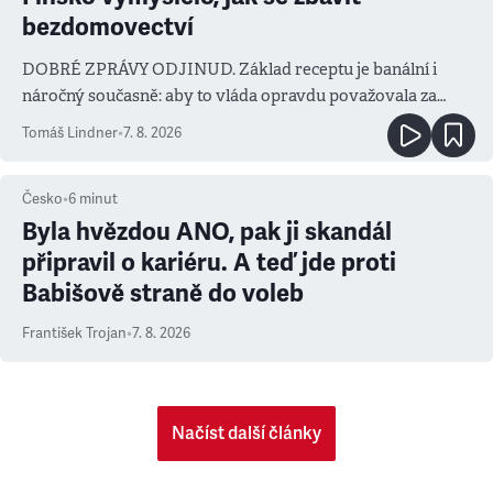
bezdomovectví
DOBRÉ ZPRÁVY ODJINUD. Základ receptu je banální i
náročný současně: aby to vláda opravdu považovala za
prioritu
Tomáš Lindner
•
7. 8. 2026
Česko
•
6
minut
Byla hvězdou ANO, pak ji skandál
připravil o kariéru. A teď jde proti
Babišově straně do voleb
František Trojan
•
7. 8. 2026
Načíst další články