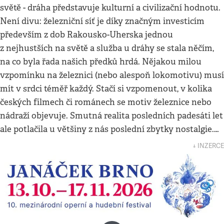
světě - dráha představuje kulturní a civilizační hodnotu.
Není divu: železniční síť je díky značným investicím
především z dob Rakousko-Uherska jednou
z nejhustších na světě a služba u dráhy se stala něčím,
na co byla řada našich předků hrdá. Nějakou milou
vzpomínku na železnici (nebo alespoň lokomotivu) musí
mít v srdci téměř každý. Stačí si vzpomenout, v kolika
českých filmech či románech se motiv železnice nebo
nádraží objevuje. Smutná realita posledních padesáti let
ale potlačila u většiny z nás poslední zbytky nostalgie.…
↓ INZERCE