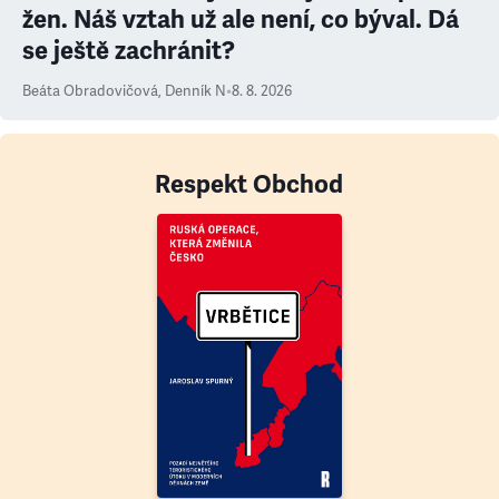
žen. Náš vztah už ale není, co býval. Dá
se ještě zachránit?
Beáta Obradovičová
,
Denník N
•
8. 8. 2026
Respekt Obchod