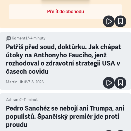
Přejít do obchodu
Komentář
•
4
minuty
Patříš před soud, doktůrku. Jak chápat
útoky na Anthonyho Fauciho, jenž
rozhodoval o zdravotní strategii USA v
časech covidu
Martin Uhlíř
•
7. 8. 2026
Zahraničí
•
11
minut
Pedro Sanchéz se nebojí ani Trumpa, ani
populistů. Španělský premiér jde proti
proudu