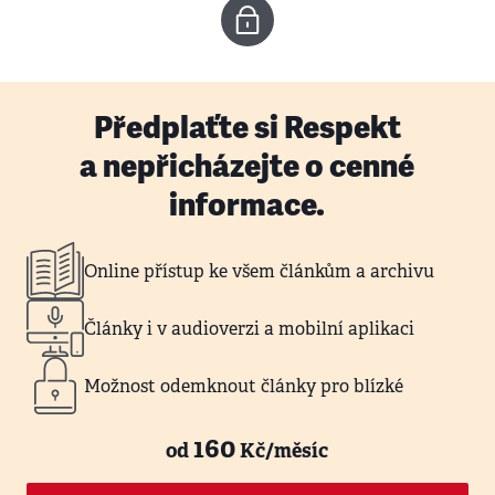
Předplaťte si Respekt
a nepřicházejte o cenné
informace.
Online přístup ke všem článkům a archivu
Články i v audioverzi a mobilní aplikaci
Možnost odemknout články pro blízké
160
od
Kč/měsíc