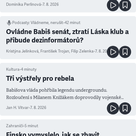
Dominika Perlínová
•
7. 8. 2026
Podcasty
:
Vládneme, nerušit
•
42 minut
Ovládne Babiš senát, ztratí Láska klub a
přibude dezinformátorů?
Kristýna Jelínková
,
František Trojan
,
Filip Zelenka
•
7. 8. 2026
Kultura
•
4
minuty
Tři výstřely pro rebela
Babišova vláda pohřbila legendu undergroundu.
Rozloučení s Milanem Knížákem doprovodily vojenské
salvy i kritika pokrokářů
Jan H. Vitvar
•
7. 8. 2026
Zahraničí
•
5
minut
Finsko vymyslelo, jak se zbavit