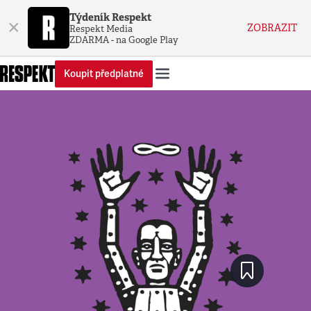
Týdeník Respekt
×
ZOBRAZIT
Respekt Media
ZDARMA - na Google Play
Koupit předplatné