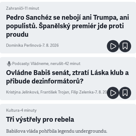
Zahraničí
•
11
minut
Pedro Sanchéz se nebojí ani Trumpa, ani
populistů. Španělský premiér jde proti
proudu
Dominika Perlínová
•
7. 8. 2026
Podcasty
:
Vládneme, nerušit
•
42 minut
Ovládne Babiš senát, ztratí Láska klub a
přibude dezinformátorů?
Kristýna Jelínková
,
František Trojan
,
Filip Zelenka
•
7. 8. 2026
Kultura
•
4
minuty
Tři výstřely pro rebela
Babišova vláda pohřbila legendu undergroundu.