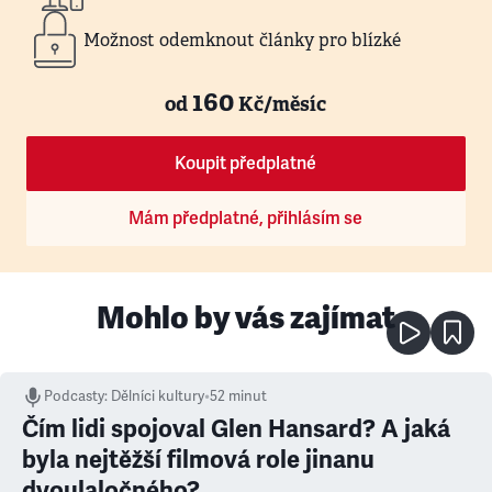
Možnost odemknout články pro blízké
160
od
Kč/měsíc
Koupit předplatné
Mám předplatné, přihlásím se
Mohlo by vás zajímat
Podcasty
:
Dělníci kultury
•
52 minut
Čím lidi spojoval Glen Hansard? A jaká
byla nejtěžší filmová role jinanu
dvoulaločného?