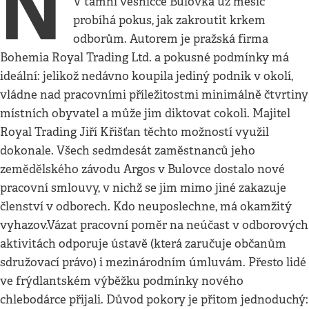
N
V tamní vesničce Bulovka už měsíc
probíhá pokus, jak zakroutit krkem
odborům. Autorem je pražská firma
Bohemia Royal Trading Ltd. a pokusné podmínky má
ideální: jelikož nedávno koupila jediný podnik v okolí,
vládne nad pracovními příležitostmi minimálně čtvrtiny
místních obyvatel a může jim diktovat cokoli. Majitel
Royal Trading Jiří Křišťan těchto možností využil
dokonale. Všech sedmdesát zaměstnanců jeho
zemědělského závodu Argos v Bulovce dostalo nové
pracovní smlouvy, v nichž se jim mimo jiné zakazuje
členství v odborech. Kdo neuposlechne, má okamžitý
vyhazov.Vázat pracovní poměr na neúčast v odborových
aktivitách odporuje ústavě (která zaručuje občanům
sdružovací právo) i mezinárodním úmluvám. Přesto lidé
ve frýdlantském výběžku podmínky nového
chlebodárce přijali. Důvod pokory je přitom jednoduchý: