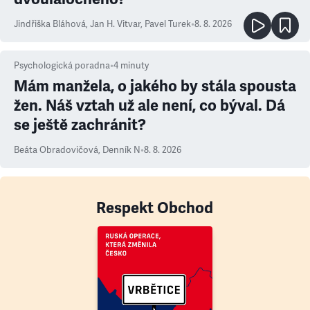
Jindřiška Bláhová
,
Jan H. Vitvar
,
Pavel Turek
•
8. 8. 2026
Psychologická poradna
•
4
minuty
Mám manžela, o jakého by stála spousta
žen. Náš vztah už ale není, co býval. Dá
se ještě zachránit?
Beáta Obradovičová
,
Denník N
•
8. 8. 2026
Respekt Obchod