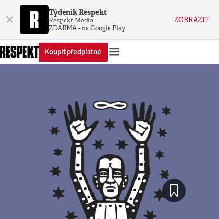
Týdeník Respekt
×
ZOBRAZIT
Respekt Media
ZDARMA - na Google Play
Koupit předplatné