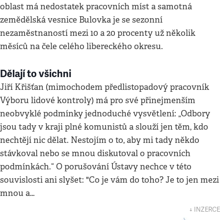
oblast má nedostatek pracovních míst a samotná
zemědělská vesnice Bulovka je se sezonní
nezaměstnaností mezi 10 a 20 procenty už několik
měsíců na čele celého libereckého okresu.
Dělají to všichni
Jiří Křišťan (mimochodem předlistopadový pracovník
Výboru lidové kontroly) má pro své přinejmenším
neobvyklé podmínky jednoduché vysvětlení: „Odbory
jsou tady v kraji plné komunistů a slouží jen těm, kdo
nechtějí nic dělat. Nestojím o to, aby mi tady někdo
stávkoval nebo se mnou diskutoval o pracovních
podmínkách.“ O porušování Ústavy nechce v této
souvislosti ani slyšet: "Co je vám do toho? Je to jen mezi
mnou a…
↓ INZERCE