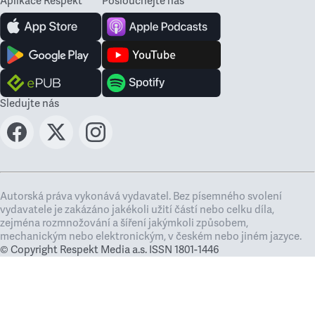
Aplikace Respekt
Poslouchejte nás
Sledujte nás
Autorská práva vykonává vydavatel. Bez písemného svolení
vydavatele je zakázáno jakékoli užití částí nebo celku díla,
zejména rozmnožování a šíření jakýmkoli způsobem,
mechanickým nebo elektronickým, v českém nebo jiném jazyce.
© Copyright Respekt Media a.s. ISSN 1801-1446