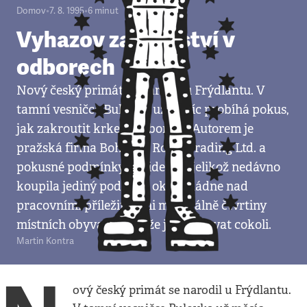
Domov
•
7. 8. 1995
•
6
minut
Vyhazov za členství v
odborech
Nový český primát se narodil u Frýdlantu. V
tamní vesničce Bulovka už měsíc probíhá pokus,
jak zakroutit krkem odborům. Autorem je
pražská firma Bohemia Royal Trading Ltd. a
pokusné podmínky má ideální: jelikož nedávno
koupila jediný podnik v okolí, vládne nad
pracovními příležitostmi minimálně čtvrtiny
místních obyvatel a může jim diktovat cokoli.
Martin Kontra
ový český primát se narodil u Frýdlantu.