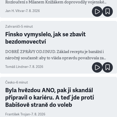
Rozloučení s Milanem Knížákem doprovodily vojenské
salvy i kritika pokrokářů
Jan H. Vitvar
•
7. 8. 2026
Zahraničí
•
5
minut
Finsko vymyslelo, jak se zbavit
bezdomovectví
DOBRÉ ZPRÁVY ODJINUD. Základ receptu je banální i
náročný současně: aby to vláda opravdu považovala za
prioritu
Tomáš Lindner
•
7. 8. 2026
Česko
•
6
minut
Byla hvězdou ANO, pak ji skandál
připravil o kariéru. A teď jde proti
Babišově straně do voleb
František Trojan
•
7. 8. 2026