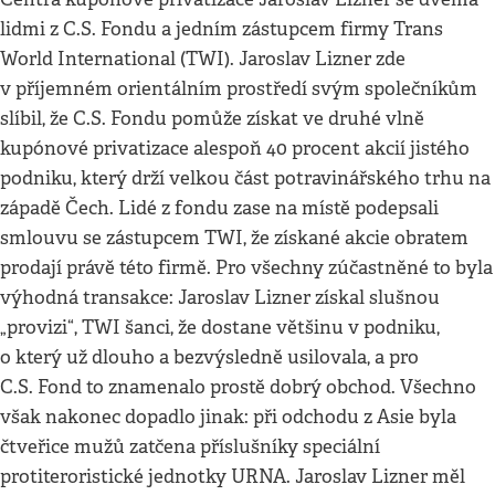
lidmi z C.S. Fondu a jedním zástupcem firmy Trans
World International (TWI). Jaroslav Lizner zde
v příjemném orientálním prostředí svým společníkům
slíbil, že C.S. Fondu pomůže získat ve druhé vlně
kupónové privatizace alespoň 40 procent akcií jistého
podniku, který drží velkou část potravinářského trhu na
západě Čech. Lidé z fondu zase na místě podepsali
smlouvu se zástupcem TWI, že získané akcie obratem
prodají právě této firmě. Pro všechny zúčastněné to byla
výhodná transakce: Jaroslav Lizner získal slušnou
„provizi“, TWI šanci, že dostane většinu v podniku,
o který už dlouho a bezvýsledně usilovala, a pro
C.S. Fond to znamenalo prostě dobrý obchod. Všechno
však nakonec dopadlo jinak: při odchodu z Asie byla
čtveřice mužů zatčena příslušníky speciální
protiteroristické jednotky URNA. Jaroslav Lizner měl