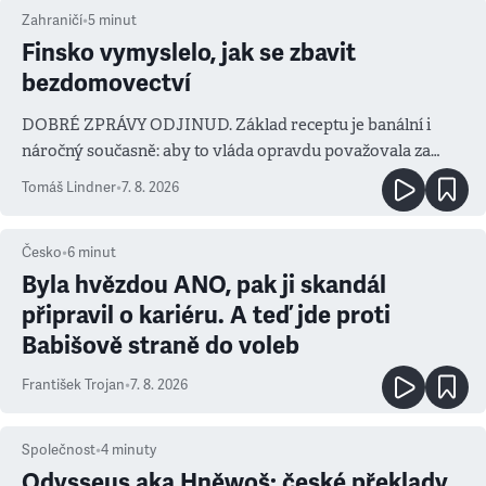
Zahraničí
•
5
minut
Finsko vymyslelo, jak se zbavit
bezdomovectví
DOBRÉ ZPRÁVY ODJINUD. Základ receptu je banální i
náročný současně: aby to vláda opravdu považovala za
prioritu
Tomáš Lindner
•
7. 8. 2026
Česko
•
6
minut
Byla hvězdou ANO, pak ji skandál
připravil o kariéru. A teď jde proti
Babišově straně do voleb
František Trojan
•
7. 8. 2026
Společnost
•
4
minuty
Odysseus aka Hněwoš: české překlady