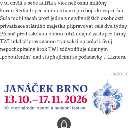
v tu chvíli u sebe kufřík s více než osmi milióny
korun.Ředitel speciálního útvaru pro boj s korupcí Jan
Šula mohl zásah proti jedné z nejvlivnějších osobností
privatizace státního majetku připravovat celé dva týdny.
Přesně před takovou dobou totiž údajně zástupce firmy
TWI udal připravovanou transakci na policii. Svůj
nepochopitelný krok TWI zdůvodňuje údajným
„pobouřením“ nad stupňujícími se požadavky J. Liznera.
…
↓ INZERCE