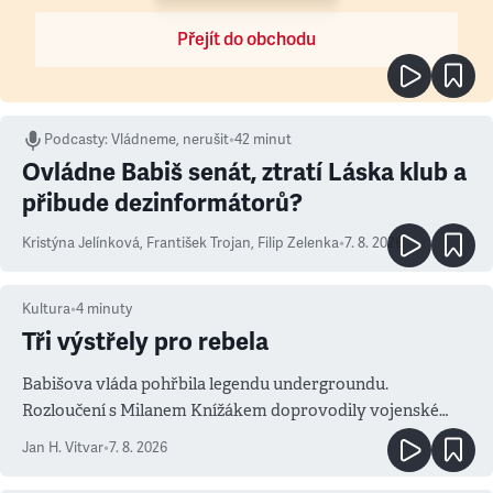
Přejít do obchodu
Podcasty
:
Vládneme, nerušit
•
42 minut
Ovládne Babiš senát, ztratí Láska klub a
přibude dezinformátorů?
Kristýna Jelínková
,
František Trojan
,
Filip Zelenka
•
7. 8. 2026
Kultura
•
4
minuty
Tři výstřely pro rebela
Babišova vláda pohřbila legendu undergroundu.
Rozloučení s Milanem Knížákem doprovodily vojenské
salvy i kritika pokrokářů
Jan H. Vitvar
•
7. 8. 2026