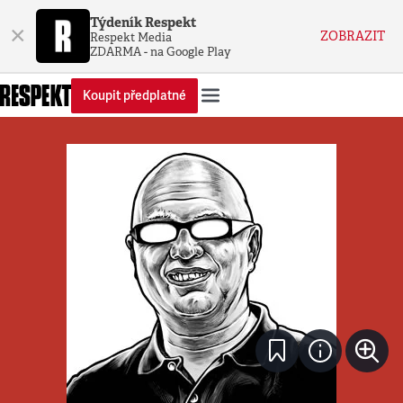
Týdeník Respekt
×
ZOBRAZIT
Respekt Media
ZDARMA - na Google Play
Koupit předplatné