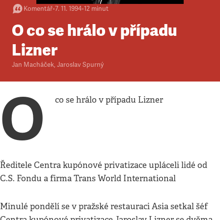
Komentář
•
7. 11. 1994
•
12
minut
O co se hrálo v případu
Lizner
Jan Macháček
,
Jaroslav Spurný
O
co se hrálo v případu Lizner
Ředitele Centra kupónové privatizace upláceli lidé od
C.S. Fondu a firma Trans World International
Minulé pondělí se v pražské restauraci Asia setkal šéf
Centra kupónové privatizace Jaroslav Lizner se dvěma