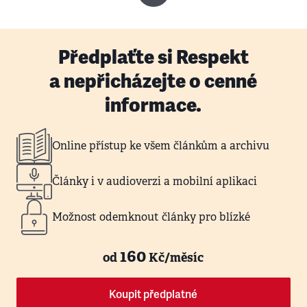
Předplaťte si Respekt
a nepřicházejte o cenné
informace.
Online přístup ke všem článkům a archivu
Články i v audioverzi a mobilní aplikaci
Možnost odemknout články pro blízké
160
od
Kč/měsíc
Koupit předplatné