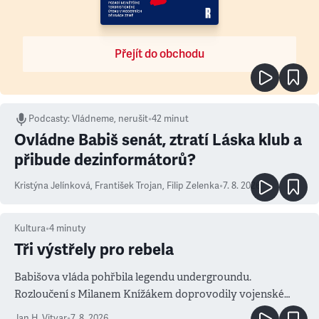
Přejít do obchodu
Podcasty
:
Vládneme, nerušit
•
42 minut
Ovládne Babiš senát, ztratí Láska klub a
přibude dezinformátorů?
Kristýna Jelínková
,
František Trojan
,
Filip Zelenka
•
7. 8. 2026
Kultura
•
4
minuty
Tři výstřely pro rebela
Babišova vláda pohřbila legendu undergroundu.
Rozloučení s Milanem Knížákem doprovodily vojenské
salvy i kritika pokrokářů
Jan H. Vitvar
•
7. 8. 2026