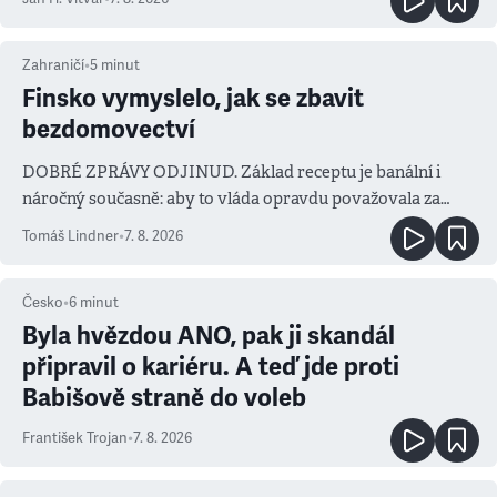
Zahraničí
•
5
minut
Finsko vymyslelo, jak se zbavit
bezdomovectví
DOBRÉ ZPRÁVY ODJINUD. Základ receptu je banální i
náročný současně: aby to vláda opravdu považovala za
prioritu
Tomáš Lindner
•
7. 8. 2026
Česko
•
6
minut
Byla hvězdou ANO, pak ji skandál
připravil o kariéru. A teď jde proti
Babišově straně do voleb
František Trojan
•
7. 8. 2026