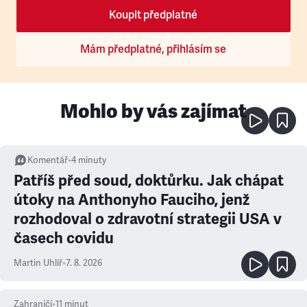
Koupit předplatné
Mám předplatné, přihlásím se
Mohlo by vás zajímat
Komentář
•
4
minuty
Patříš před soud, doktůrku. Jak chápat
útoky na Anthonyho Fauciho, jenž
rozhodoval o zdravotní strategii USA v
časech covidu
Martin Uhlíř
•
7. 8. 2026
Zahraničí
•
11
minut