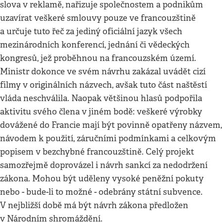
slova v reklamě, nařizuje společnostem a podnikům
uzavírat veškeré smlouvy pouze ve francouzštině
a určuje tuto řeč za jediný oficiální jazyk všech
mezinárodních konferencí, jednání či vědeckých
kongresů, jež proběhnou na francouzském území.
Ministr dokonce ve svém návrhu zakázal uvádět cizí
filmy v originálních názvech, avšak tuto část naštěstí
vláda neschválila. Naopak většinou hlasů podpořila
aktivitu svého člena v jiném bodě: veškeré výrobky
dovážené do Francie mají být povinně opatřeny názvem,
návodem k použití, záručními podmínkami a celkovým
popisem v bezchybné francouzštině. Celý projekt
samozřejmě doprovázel i návrh sankcí za nedodržení
zákona. Mohou být uděleny vysoké peněžní pokuty
nebo - bude-li to možné - odebrány státní subvence.
V nejbližší době má být návrh zákona předložen
v Národním shromáždění.