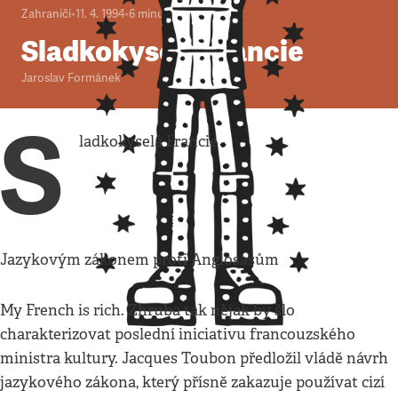
Zahraničí
•
11. 4. 1994
•
6
minut
Sladkokyselá Francie
Jaroslav Formánek
S
ladkokyselá Francie
Jazykovým zákonem proti Anglosasům
My French is rich. Zhruba tak nějak by šlo
charakterizovat poslední iniciativu francouzského
ministra kultury. Jacques Toubon předložil vládě návrh
jazykového zákona, který přísně zakazuje používat cizí