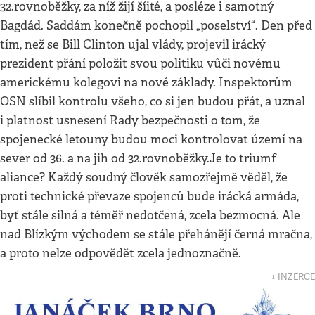
32.rovnoběžky, za níž žijí šíité, a posléze i samotný
Bagdád. Saddám konečně pochopil „poselství“. Den před
tím, než se Bill Clinton ujal vlády, projevil irácký
prezident přání položit svou politiku vůči novému
americkému kolegovi na nové základy. Inspektorům
OSN slíbil kontrolu všeho, co si jen budou přát, a uznal
i platnost usnesení Rady bezpečnosti o tom, že
spojenecké letouny budou moci kontrolovat území na
sever od 36. a na jih od 32.rovnoběžky.Je to triumf
aliance? Každý soudný člověk samozřejmě věděl, že
proti technické převaze spojenců bude irácká armáda,
byť stále silná a téměř nedotčená, zcela bezmocná. Ale
nad Blízkým východem se stále přehánějí černá mračna,
a proto nelze odpovědět zcela jednoznačně.
↓ INZERCE