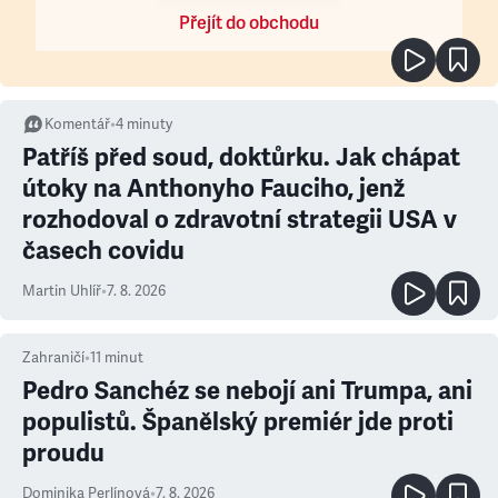
Přejít do obchodu
Komentář
•
4
minuty
Patříš před soud, doktůrku. Jak chápat
útoky na Anthonyho Fauciho, jenž
rozhodoval o zdravotní strategii USA v
časech covidu
Martin Uhlíř
•
7. 8. 2026
Zahraničí
•
11
minut
Pedro Sanchéz se nebojí ani Trumpa, ani
populistů. Španělský premiér jde proti
proudu
Dominika Perlínová
•
7. 8. 2026