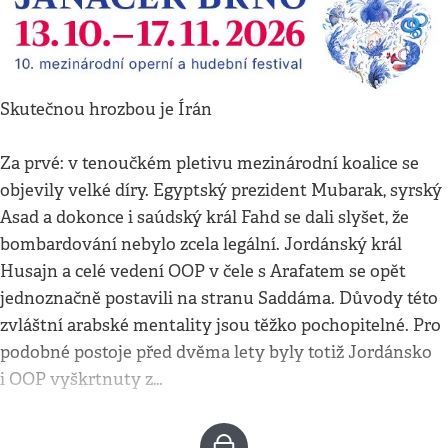
Skutečnou hrozbou je Írán
Za prvé: v tenoučkém pletivu mezinárodní koalice se
objevily velké díry. Egyptský prezident Mubarak, syrský
Asad a dokonce i saúdský král Fahd se dali slyšet, že
bombardování nebylo zcela legální. Jordánský král
Husajn a celé vedení OOP v čele s Arafatem se opět
jednoznačně postavili na stranu Saddáma. Důvody této
zvláštní arabské mentality jsou těžko pochopitelné. Pro
podobné postoje před dvěma lety byly totiž Jordánsko
i OOP vyškrtnuty z…