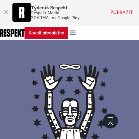
Týdeník Respekt
×
ZOBRAZIT
Respekt Media
ZDARMA - na Google Play
Koupit předplatné