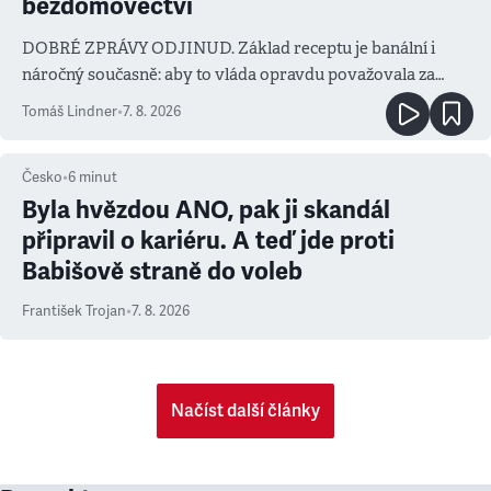
bezdomovectví
DOBRÉ ZPRÁVY ODJINUD. Základ receptu je banální i
náročný současně: aby to vláda opravdu považovala za
prioritu
Tomáš Lindner
•
7. 8. 2026
Česko
•
6
minut
Byla hvězdou ANO, pak ji skandál
připravil o kariéru. A teď jde proti
Babišově straně do voleb
František Trojan
•
7. 8. 2026
Načíst další články