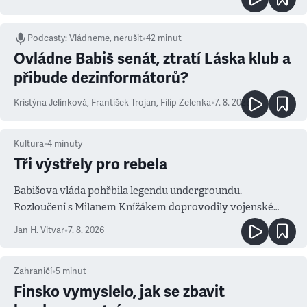
Podcasty
:
Vládneme, nerušit
•
42 minut
Ovládne Babiš senát, ztratí Láska klub a
přibude dezinformátorů?
Kristýna Jelínková
,
František Trojan
,
Filip Zelenka
•
7. 8. 2026
Kultura
•
4
minuty
Tři výstřely pro rebela
Babišova vláda pohřbila legendu undergroundu.
Rozloučení s Milanem Knížákem doprovodily vojenské
salvy i kritika pokrokářů
Jan H. Vitvar
•
7. 8. 2026
Zahraničí
•
5
minut
Finsko vymyslelo, jak se zbavit