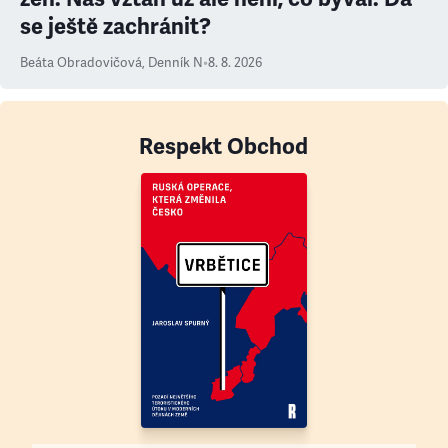
se ještě zachránit?
Beáta Obradovičová
,
Denník N
•
8. 8. 2026
Respekt Obchod