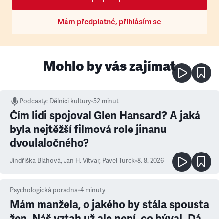
Mám předplatné, přihlásím se
Mohlo by vás zajímat
Podcasty
:
Dělníci kultury
•
52 minut
Čím lidi spojoval Glen Hansard? A jaká
byla nejtěžší filmová role jinanu
dvoulaločného?
Jindřiška Bláhová
,
Jan H. Vitvar
,
Pavel Turek
•
8. 8. 2026
Psychologická poradna
•
4
minuty
Mám manžela, o jakého by stála spousta
žen. Náš vztah už ale není, co býval. Dá