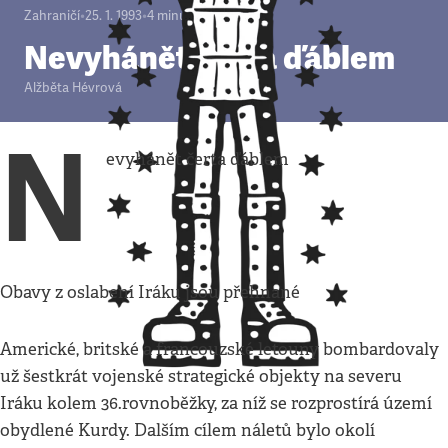
Zahraničí
•
25. 1. 1993
•
4
minuty
Nevyhánět čerta ďáblem
Alžběta Hévrová
N
evyhánět čerta ďáblem
Obavy z oslabení Iráku jsou přehnané
Americké, britské a francouzské letouny bombardovaly
už šestkrát vojenské strategické objekty na severu
Iráku kolem 36.rovnoběžky, za níž se rozprostírá území
obydlené Kurdy. Dalším cílem náletů bylo okolí