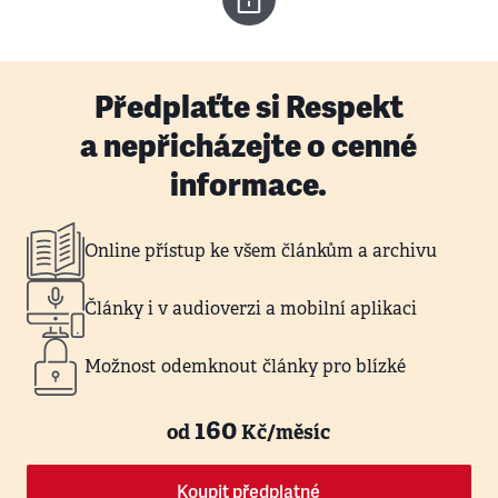
Předplaťte si Respekt
a nepřicházejte o cenné
informace.
Online přístup ke všem článkům a archivu
Články i v audioverzi a mobilní aplikaci
Možnost odemknout články pro blízké
160
od
Kč/měsíc
Koupit předplatné