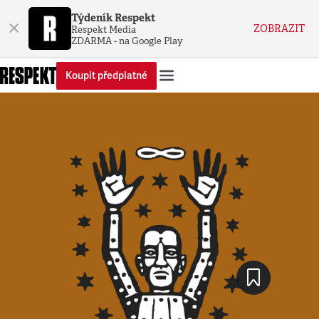
Týdeník Respekt
×
ZOBRAZIT
Respekt Media
ZDARMA - na Google Play
Koupit předplatné