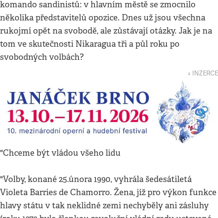
komando sandinistů: v hlavním městě se zmocnilo
několika představitelů opozice. Dnes už jsou všechna
rukojmí opět na svobodě, ale zůstávají otázky. Jak je na
tom ve skutečnosti Nikaragua tři a půl roku po
svobodných volbách?
↓ INZERCE
"Chceme být vládou všeho lidu
"Volby, konané 25.února 1990, vyhrála šedesátiletá
Violeta Barries de Chamorro. Žena, jíž pro výkon funkce
hlavy státu v tak neklidné zemi nechyběly ani zásluhy