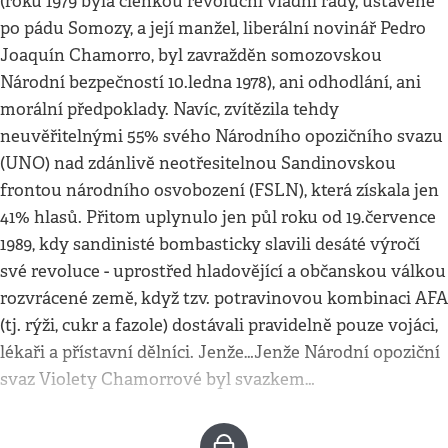
(roku 1979 byla členkou revoluční vládní rady, ustavené
po pádu Somozy, a její manžel, liberální novinář Pedro
Joaquín Chamorro, byl zavražděn somozovskou
Národní bezpečností 10.ledna 1978), ani odhodlání, ani
morální předpoklady. Navíc, zvítězila tehdy
neuvěřitelnými 55% svého Národního opozičního svazu
(UNO) nad zdánlivě neotřesitelnou Sandinovskou
frontou národního osvobození (FSLN), která získala jen
41% hlasů. Přitom uplynulo jen půl roku od 19.července
1989, kdy sandinisté bombasticky slavili desáté výročí
své revoluce - uprostřed hladovějící a občanskou válkou
rozvrácené země, když tzv. potravinovou kombinaci AFA
(tj. rýži, cukr a fazole) dostávali pravidelně pouze vojáci,
lékaři a přístavní dělníci. Jenže…Jenže Národní opoziční
svaz Violety Chamorrové byl svazkem…