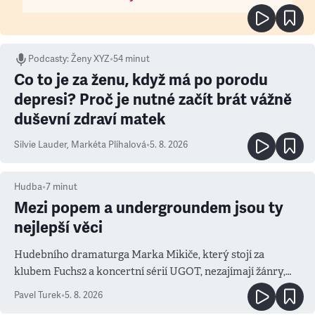
Podcasty
:
Ženy XYZ
•
54 minut
Co to je za ženu, když má po porodu
depresi? Proč je nutné začít brát vážně
duševní zdraví matek
Silvie Lauder
,
Markéta Plíhalová
•
5. 8. 2026
Hudba
•
7
minut
Mezi popem a undergroundem jsou ty
nejlepší věci
Hudebního dramaturga Marka Mikiče, který stojí za
klubem Fuchs2 a koncertní sérií UGOT, nezajímají žánry,
ale atmosféra
Pavel Turek
•
5. 8. 2026