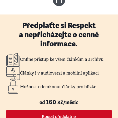
Předplaťte si Respekt
a nepřicházejte o cenné
informace.
Online přístup ke všem článkům a archivu
Články i v audioverzi a mobilní aplikaci
Možnost odemknout články pro blízké
160
od
Kč/měsíc
Koupit předplatné