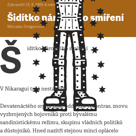
Zahraničí
•
13. 9. 1993
•
6
minut
Šidítko národního smíření
Miroslav Gregorovič
Š
idítko národního smíření
V Nikaragui trvá nestabilita
Devatenáctého srpna zajal oddíl tzv. recontras, znovu
vyzbrojených bojovníků proti bývalému
sandinistickému režimu, skupinu vládních politiků
a důstojníků. Hned nazítří stejnou mincí oplácelo