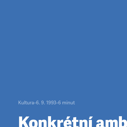
Kultura
•
6. 9. 1993
•
6
minut
Konkrétní amb