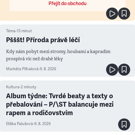
Přejít do obchodu
Téma
•
13
minut
Pšššt! Příroda právě léčí
Kdy nám pobyt mezi stromy, houbami a kapradím
prospívá víc než drahé léky
Markéta Plíhalová
•
9. 8. 2026
Kultura
•
2
minuty
Album týdne: Tvrdé beaty a texty o
přebalování – P/\ST balancuje mezi
rapem a rodičovstvím
Eliška Palušová
•
9. 8. 2026