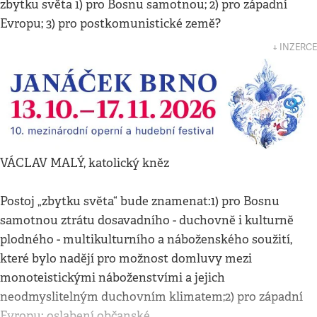
zbytku světa 1) pro Bosnu samotnou; 2) pro západní
Evropu; 3) pro postkomunistické země?
↓ INZERCE
VÁCLAV MALÝ, katolický kněz
Postoj „zbytku světa“ bude znamenat:1) pro Bosnu
samotnou ztrátu dosavadního - duchovně i kulturně
plodného - multikulturního a náboženského soužití,
které bylo nadějí pro možnost domluvy mezi
monoteistickými náboženstvími a jejich
neodmyslitelným duchovním klimatem;2) pro západní
Evropu: oslabení občanské…