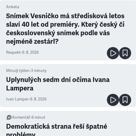
Anketa
Snímek Vesničko má středisková letos
slaví 40 let od premiéry. Který český či
československý snímek podle vás
nejméně zestárl?
Respekt
•
9. 8. 2026
Minulý týden
•
3
minuty
Uplynulých sedm dní očima Ivana
Lampera
Ivan Lamper
•
9. 8. 2026
Komentář
•
6
minut
Demokratická strana řeší špatné
problémy