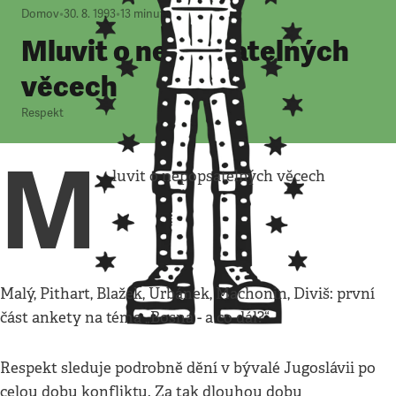
Domov
•
30. 8. 1993
•
13
minut
Mluvit o nepopsatelných
věcech
Respekt
M
luvit o nepopsatelných věcech
Malý, Pithart, Blažek, Urbánek, Machonin, Diviš: první
část ankety na téma „Bosna - a co dál?“
Respekt sleduje podrobně dění v bývalé Jugoslávii po
celou dobu konfliktu. Za tak dlouhou dobu