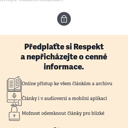
Předplaťte si Respekt
a nepřicházejte o cenné
informace.
Online přístup ke všem článkům a archivu
Články i v audioverzi a mobilní aplikaci
Možnost odemknout články pro blízké