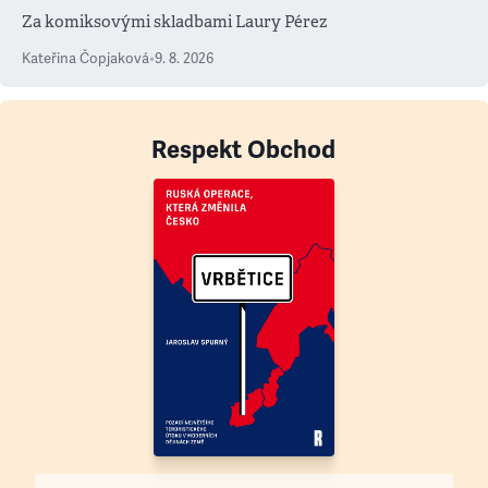
Za komiksovými skladbami Laury Pérez
Kateřina Čopjaková
•
9. 8. 2026
Respekt Obchod