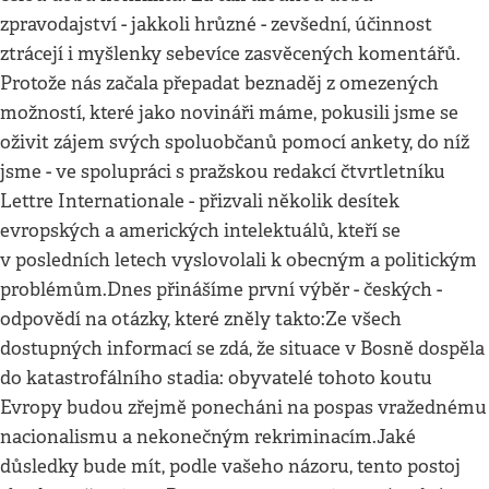
zpravodajství - jakkoli hrůzné - zevšední, účinnost
ztrácejí i myšlenky sebevíce zasvěcených komentářů.
Protože nás začala přepadat beznaděj z omezených
možností, které jako novináři máme, pokusili jsme se
oživit zájem svých spoluobčanů pomocí ankety, do níž
jsme - ve spolupráci s pražskou redakcí čtvrtletníku
Lettre Internationale - přizvali několik desítek
evropských a amerických intelektuálů, kteří se
v posledních letech vyslovolali k obecným a politickým
problémům.Dnes přinášíme první výběr - českých -
odpovědí na otázky, které zněly takto:Ze všech
dostupných informací se zdá, že situace v Bosně dospěla
do katastrofálního stadia: obyvatelé tohoto koutu
Evropy budou zřejmě ponecháni na pospas vražednému
nacionalismu a nekonečným rekriminacím.Jaké
důsledky bude mít, podle vašeho názoru, tento postoj