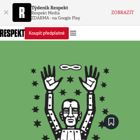
Týdeník Respekt
×
ZOBRAZIT
Respekt Media
ZDARMA - na Google Play
Koupit předplatné