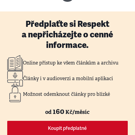
Předplaťte si Respekt
a nepřicházejte o cenné
informace.
Online přístup ke všem článkům a archivu
Články i v audioverzi a mobilní aplikaci
Možnost odemknout články pro blízké
160
od
Kč/měsíc
Koupit předplatné