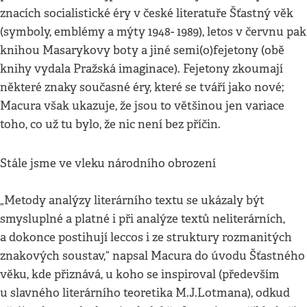
znacích socialistické éry v české literatuře Šťastný věk
(symboly, emblémy a mýty 1948- 1989), letos v červnu pak
knihou Masarykovy boty a jiné semi(o)fejetony (obě
knihy vydala Pražská imaginace). Fejetony zkoumají
některé znaky současné éry, které se tváří jako nové;
Macura však ukazuje, že jsou to většinou jen variace
toho, co už tu bylo, že nic není bez příčin.
Stále jsme ve vleku národního obrození
„Metody analýzy literárního textu se ukázaly být
smysluplné a platné i při analýze textů neliterárních,
a dokonce postihují leccos i ze struktury rozmanitých
znakových soustav,“ napsal Macura do úvodu Šťastného
věku, kde přiznává, u koho se inspiroval (především
u slavného literárního teoretika M.J.Lotmana), odkud