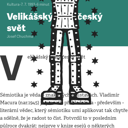
Kultura
•
7. 7. 1993
•
6
minut
Velikášský malý český
svět
Josef Chuchma
V
elikášský malý český svět
Sémiotika je věda o znakových soustavách. Vladimír
Macura (nar.1945) je prozaik, překladatel a - především -
literární vědec, který sémiotiku umí aplikovat tak chytře
a sdělně, že je radost to číst. Potvrdil to v posledním
půlroce dvakrát: nejprve v knize esejů o některých