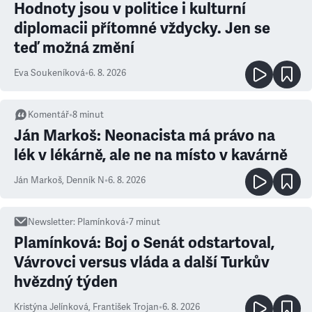
Hodnoty jsou v politice i kulturní
diplomacii přítomné vždycky. Jen se
teď možná změní
Eva Soukeníková
•
6. 8. 2026
Komentář
•
8
minut
Ján Markoš: Neonacista má právo na
lék v lékárně, ale ne na místo v kavárně
Ján Markoš
,
Denník N
•
6. 8. 2026
Newsletter
:
Plamínková
•
7
minut
Plamínková: Boj o Senát odstartoval,
Vávrovci versus vláda a další Turkův
hvězdný týden
Kristýna Jelínková
,
František Trojan
•
6. 8. 2026