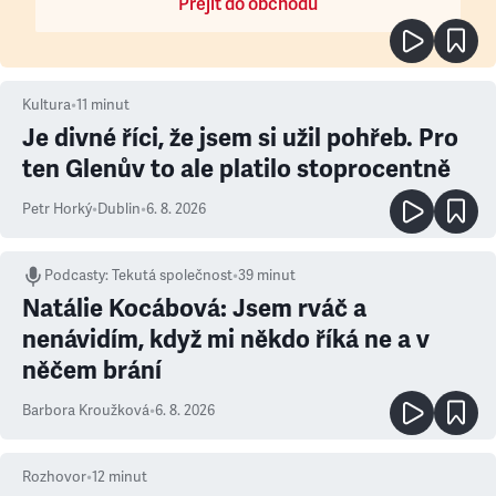
Přejít do obchodu
Kultura
•
11
minut
Je divné říci, že jsem si užil pohřeb. Pro
ten Glenův to ale platilo stoprocentně
Petr Horký
•
Dublin
•
6. 8. 2026
Podcasty
:
Tekutá společnost
•
39 minut
Natálie Kocábová: Jsem rváč a
nenávidím, když mi někdo říká ne a v
něčem brání
Barbora Kroužková
•
6. 8. 2026
Rozhovor
•
12
minut