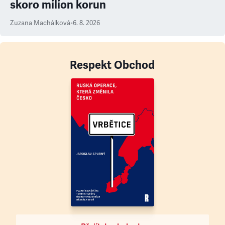
skoro milion korun
Zuzana Machálková
•
6. 8. 2026
Respekt Obchod