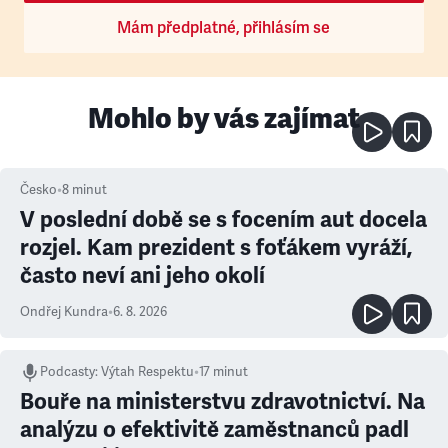
Mám předplatné, přihlásím se
Mohlo by vás zajímat
Česko
•
8
minut
V poslední době se s focením aut docela
rozjel. Kam prezident s foťákem vyráží,
často neví ani jeho okolí
Ondřej Kundra
•
6. 8. 2026
Podcasty
:
Výtah Respektu
•
17 minut
Bouře na ministerstvu zdravotnictví. Na
analýzu o efektivitě zaměstnanců padl