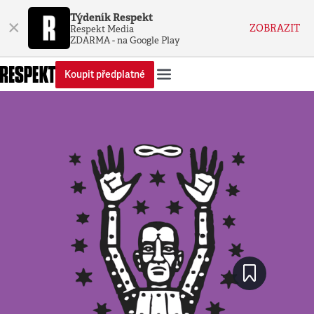
Týdeník Respekt
×
ZOBRAZIT
Respekt Media
ZDARMA - na Google Play
Koupit předplatné