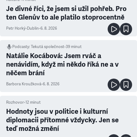
Je divné říci, že jsem si užil pohřeb. Pro
ten Glenův to ale platilo stoprocentně
Petr Horký
•
Dublin
•
6. 8. 2026
Podcasty
:
Tekutá společnost
•
39 minut
Natálie Kocábová: Jsem rváč a
nenávidím, když mi někdo říká ne a v
něčem brání
Barbora Kroužková
•
6. 8. 2026
Rozhovor
•
12
minut
Hodnoty jsou v politice i kulturní
diplomacii přítomné vždycky. Jen se
teď možná změní