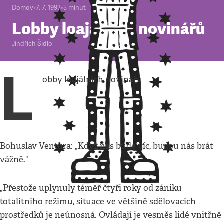
Domov
•
7. 7. 1993
•
5
minut
Lobby loajálních novinářů
Jindřich Šídlo
L
obby loajálních novinářů
Bohuslav Ventura: „Když nás bude víc, budou nás brát
vážně.“
„Přestože uplynuly téměř čtyři roky od zániku
totalitního režimu, situace ve většině sdělovacích
prostředků je neúnosná. Ovládají je vesměs lidé vnitřně