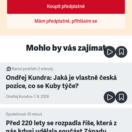
Koupit předplatné
Mám předplatné, přihlásím se
Mohlo by vás zajímat
Ranní postřeh
•
2
minuty
Ondřej Kundra: Jaká je vlastně česká
pozice, co se Kuby týče?
Ondřej Kundra
•
7. 8. 2026
Společnost
•
10
minut
Před 220 lety se rozpadla říše, která z
nás kdysi udělala součást Západu