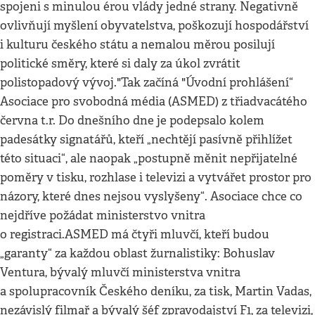
spojeni s minulou érou vlády jedné strany. Negativně
ovlivňují myšlení obyvatelstva, poškozují hospodářství
i kulturu českého státu a nemalou měrou posilují
politické směry, které si daly za úkol zvrátit
polistopadový vývoj."Tak začíná "Úvodní prohlášení“
Asociace pro svobodná média (ASMED) z třiadvacátého
června t.r. Do dnešního dne je podepsalo kolem
padesátky signatářů, kteří „nechtějí pasívně přihlížet
této situaci“, ale naopak „postupně měnit nepřijatelné
poměry v tisku, rozhlase i televizi a vytvářet prostor pro
názory, které dnes nejsou vyslyšeny“. Asociace chce co
nejdříve požádat ministerstvo vnitra
o registraci.ASMED má čtyři mluvčí, kteří budou
„garanty“ za každou oblast žurnalistiky: Bohuslav
Ventura, bývalý mluvčí ministerstva vnitra
a spolupracovník Českého deníku, za tisk, Martin Vadas,
nezávislý filmař a bývalý šéf zpravodajství F1, za televizi,