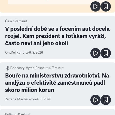
Česko
•
8
minut
V poslední době se s focením aut docela
rozjel. Kam prezident s foťákem vyráží,
často neví ani jeho okolí
Ondřej Kundra
•
6. 8. 2026
Podcasty
:
Výtah Respektu
•
17 minut
Bouře na ministerstvu zdravotnictví. Na
analýzu o efektivitě zaměstnanců padl
skoro milion korun
Zuzana Machálková
•
6. 8. 2026
Kultura
•
11
minut