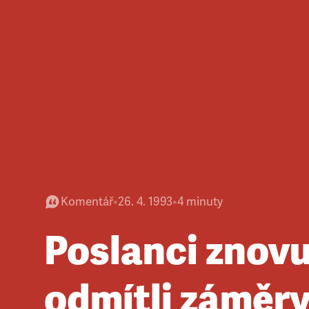
Komentář
•
26. 4. 1993
•
4
minuty
Poslanci znov
odmítli záměr