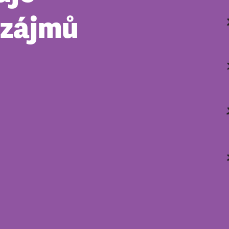
 zájmů