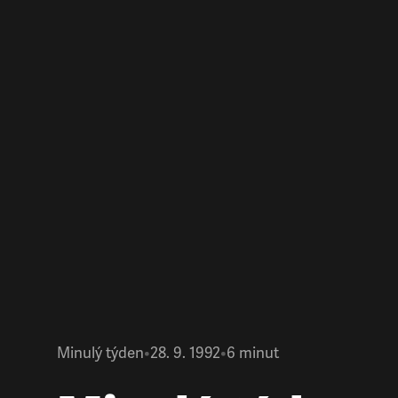
Minulý týden
•
28. 9. 1992
•
6
minut