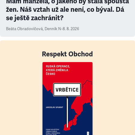
Mám manžela, o jakého by stála spousta
žen. Náš vztah už ale není, co býval. Dá
se ještě zachránit?
Beáta Obradovičová
,
Denník N
•
8. 8. 2026
Respekt Obchod