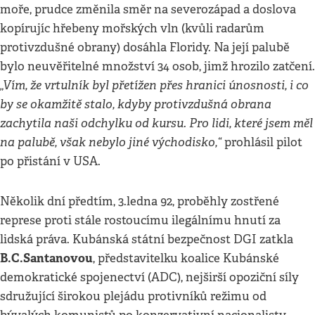
moře, prudce změnila směr na severozápad a doslova
kopírujíc hřebeny mořských vln (kvůli radarům
protivzdušné obrany) dosáhla Floridy. Na její palubě
bylo neuvěřitelné množství 34 osob, jimž hrozilo zatčení.
„Vím, že vrtulník byl přetížen přes hranici únosnosti, i co
by se okamžitě stalo, kdyby protivzdušná obrana
zachytila naši odchylku od kursu. Pro lidi, které jsem měl
na palubě, však nebylo jiné východisko,“
prohlásil pilot
po přistání v USA.
Několik dní předtím, 3.ledna 92, proběhly zostřené
represe proti stále rostoucímu ilegálnímu hnutí za
lidská práva. Kubánská státní bezpečnost DGI zatkla
B.C.Santanovou
, představitelku koalice Kubánské
demokratické spojenectví (ADC), nejširší opoziční síly
sdružující širokou plejádu protivníků režimu od