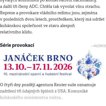
bývalých komunistů po konzervativní nacionalisty,
a další tři členy ADC. Chtěla tak vyvolat vlnu strachu.
Represe a provokace vládního režimu jsou, zejména
v posledních dvou letech, prostředkem, který má udržet
kubánskou společnost ve stavu alespoň
relativního klidu.
Série provokací
↓ INZERCE
O čtyři dny později agentura Reuter suše oznamuje
zadržení tří údajných špiónů z USA. Komuniké
kubánského ministerstva vnitra…