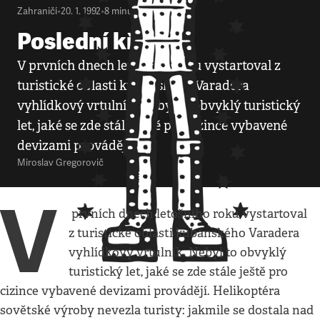
Zahraničí
•
20. 1. 1992
•
8
minut
Poslední křeče
V prvních dnech letošního roku vystartoval z
turistické oblasti kubánského Varadera
vyhlídkový vrtulník. Nebyl to obvyklý turistický
let, jaké se zde stále ještě pro cizince vybavené
devizami provádějí.
Miroslav Gregorovič
V
prvních dnech letošního roku vystartoval
z turistické oblasti kubánského Varadera
vyhlídkový vrtulník. Nebyl to obvyklý
turistický let, jaké se zde stále ještě pro
cizince vybavené devizami provádějí. Helikoptéra
sovětské výroby nevezla turisty: jakmile se dostala nad