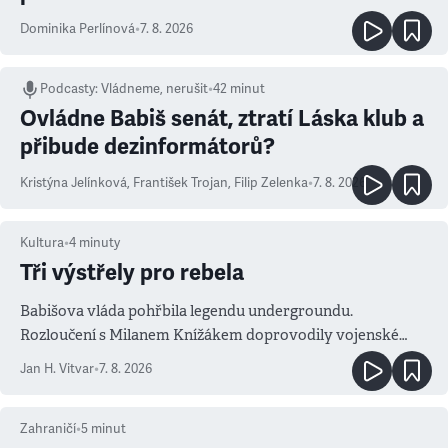
Dominika Perlínová
•
7. 8. 2026
Podcasty
:
Vládneme, nerušit
•
42 minut
Ovládne Babiš senát, ztratí Láska klub a
přibude dezinformátorů?
Kristýna Jelínková
,
František Trojan
,
Filip Zelenka
•
7. 8. 2026
Kultura
•
4
minuty
Tři výstřely pro rebela
Babišova vláda pohřbila legendu undergroundu.
Rozloučení s Milanem Knížákem doprovodily vojenské
salvy i kritika pokrokářů
Jan H. Vitvar
•
7. 8. 2026
Zahraničí
•
5
minut