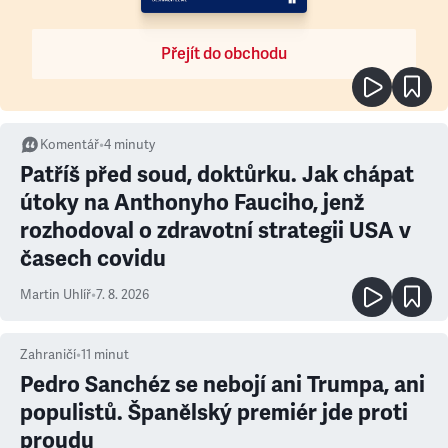
Přejít do obchodu
Komentář
•
4
minuty
Patříš před soud, doktůrku. Jak chápat
útoky na Anthonyho Fauciho, jenž
rozhodoval o zdravotní strategii USA v
časech covidu
Martin Uhlíř
•
7. 8. 2026
Zahraničí
•
11
minut
Pedro Sanchéz se nebojí ani Trumpa, ani
populistů. Španělský premiér jde proti
proudu