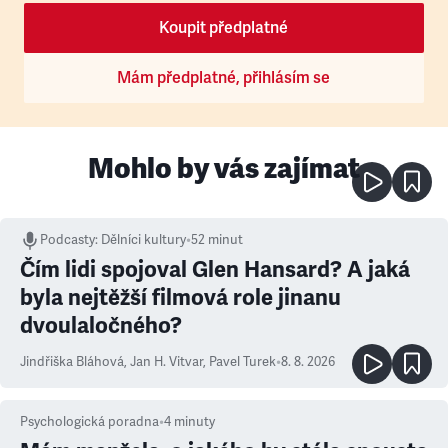
Koupit předplatné
Mám předplatné, přihlásím se
Mohlo by vás zajímat
Podcasty
:
Dělníci kultury
•
52 minut
Čím lidi spojoval Glen Hansard? A jaká
byla nejtěžší filmová role jinanu
dvoulaločného?
Jindřiška Bláhová
,
Jan H. Vitvar
,
Pavel Turek
•
8. 8. 2026
Psychologická poradna
•
4
minuty