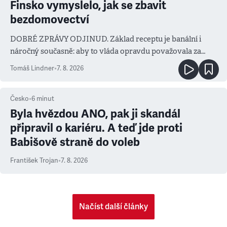
Finsko vymyslelo, jak se zbavit
bezdomovectví
DOBRÉ ZPRÁVY ODJINUD. Základ receptu je banální i
náročný současně: aby to vláda opravdu považovala za
prioritu
Tomáš Lindner
•
7. 8. 2026
Česko
•
6
minut
Byla hvězdou ANO, pak ji skandál
připravil o kariéru. A teď jde proti
Babišově straně do voleb
František Trojan
•
7. 8. 2026
Načíst další články