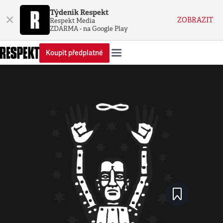
Týdeník Respekt
×
ZOBRAZIT
Respekt Media
ZDARMA - na Google Play
Koupit předplatné