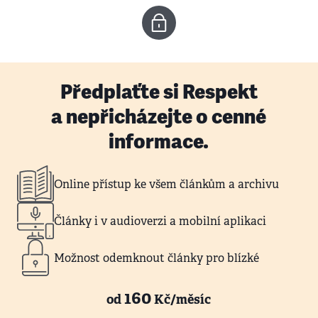
Předplaťte si Respekt
a nepřicházejte o cenné
informace.
Online přístup ke všem článkům a archivu
Články i v audioverzi a mobilní aplikaci
Možnost odemknout články pro blízké
160
od
Kč/měsíc