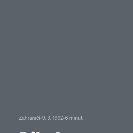
Zahraničí
•
9. 3. 1992
•
6
minut