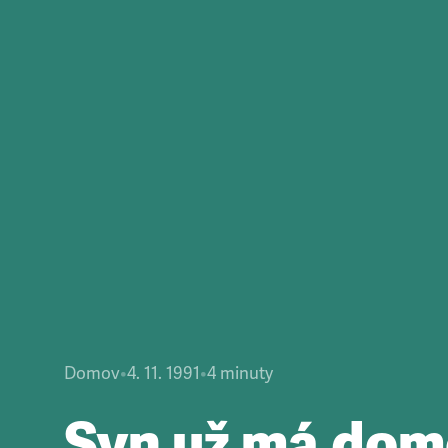
Domov
•
4. 11. 1991
•
4
minuty
Syn už má dom