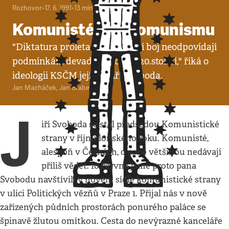
Rozhovor
•
17. 6. 1991
•
13
minut
Komunisté bez komunismu
"Diktatura proletariátu a třídní boj neodpovídají
podmínkám devadesátých let 20.století," říká o
ideologii KSČM její šéf Jiří Svoboda.
Jan Macháček
,
Jan Brabec
J
iří Svoboda se stal předsedou Komunistické
strany v říjnu loňského roku. Komunisté,
alespoň v Čechách, o sobě většinou nedávají
příliš vědět. 10.června jsme proto pana
Svobodu navštívili v novém sídle komunistické strany
v ulici Politických vězňů v Praze 1. Přijal nás v nově
zařízených půdních prostorách ponurého paláce se
špinavě žlutou omítkou. Cesta do nevýrazné kanceláře