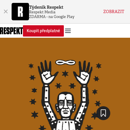
Týdeník Respekt
×
ZOBRAZIT
Respekt Media
ZDARMA - na Google Play
Koupit předplatné