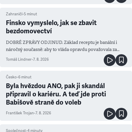
Zahraničí
•
5
minut
Finsko vymyslelo, jak se zbavit
bezdomovectví
DOBRÉ ZPRÁVY ODJINUD. Základ receptu je banální i
náročný současně: aby to vláda opravdu považovala za
prioritu
Tomáš Lindner
•
7. 8. 2026
Česko
•
6
minut
Byla hvězdou ANO, pak ji skandál
připravil o kariéru. A teď jde proti
Babišově straně do voleb
František Trojan
•
7. 8. 2026
Společnost
•
4
minuty