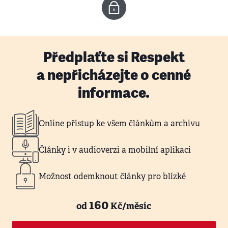
Předplaťte si Respekt
a nepřicházejte o cenné
informace.
Online přístup ke všem článkům a archivu
Články i v audioverzi a mobilní aplikaci
Možnost odemknout články pro blízké
160
od
Kč/měsíc