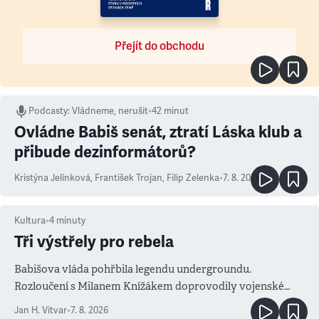
Přejít do obchodu
Podcasty
:
Vládneme, nerušit
•
42 minut
Ovládne Babiš senát, ztratí Láska klub a
přibude dezinformátorů?
Kristýna Jelínková
,
František Trojan
,
Filip Zelenka
•
7. 8. 2026
Kultura
•
4
minuty
Tři výstřely pro rebela
Babišova vláda pohřbila legendu undergroundu.
Rozloučení s Milanem Knížákem doprovodily vojenské
salvy i kritika pokrokářů
Jan H. Vitvar
•
7. 8. 2026