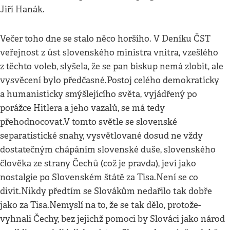
Jiří Hanák.
Večer toho dne se stalo něco horšího. V Deníku ČST
veřejnost z úst slovenského ministra vnitra, vzešlého
z těchto voleb, slyšela, že se pan biskup nemá zlobit, ale
vysvěcení bylo předčasné.Postoj celého demokraticky
a humanisticky smýšlejícího světa, vyjádřený po
porážce Hitlera a jeho vazalů, se má tedy
přehodnocovat.V tomto světle se slovenské
separatistické snahy, vysvětlované dosud ne vždy
dostatečným chápáním slovenské duše, slovenského
člověka ze strany Čechů (což je pravda), jeví jako
nostalgie po Slovenském štátě za Tisa.Není se co
divit.Nikdy předtím se Slovákům nedařilo tak dobře
jako za Tisa.Nemyslí na to, že se tak dělo, protože-
vyhnali Čechy, bez jejichž pomoci by Slováci jako národ