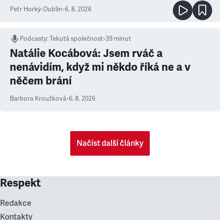
Petr Horký
•
Dublin
•
6. 8. 2026
Podcasty
:
Tekutá společnost
•
39 minut
Natálie Kocábová: Jsem rváč a
nenávidím, když mi někdo říká ne a v
něčem brání
Barbora Kroužková
•
6. 8. 2026
Načíst další články
Respekt
Redakce
Kontakty