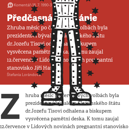
Komentář
•
18. 7. 1990
•
3
minuty
Předčasná tisománie
Zhruba měsíc po červnových volbách byla
prezidentovi bývalého Slovenského štátu
dr.Jozefu Tisovi odhalena a biskupem
vysvěcena pamětní deska. K tomu zaujal
12.července v Lidových novinách pregnantní
stanovisko Jiří Hanák.
Štefania Lorándová
Z
hruba měsíc po červnových volbách byla
prezidentovi bývalého Slovenského štátu
dr.Jozefu Tisovi odhalena a biskupem
vysvěcena pamětní deska. K tomu zaujal
12.července v Lidových novinách pregnantní stanovisko