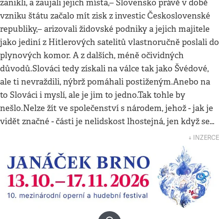
zanikli, a zaujali jejich místa,– Slovensko právě v době
vzniku štátu začalo mít zisk z investic Československé
republiky,– arizovali židovské podniky a jejich majitele
jako jediní z Hitlerových satelitů vlastnoručně poslali do
plynových komor. A z dalších, méně očividných
důvodů.Slováci tedy získali na válce tak jako Švédové,
ale ti nevraždili, nýbrž pomáhali postiženým.Anebo na
to Slováci i myslí, ale je jim to jedno.Tak tohle by
nešlo.Nelze žít ve společenství s národem, jehož - jak je
vidět značné - části je nelidskost lhostejná, jen když se…
↓ INZERCE