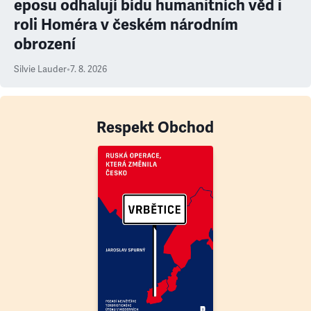
eposu odhalují bídu humanitních věd i
roli Homéra v českém národním
obrození
Silvie Lauder
•
7. 8. 2026
Respekt Obchod