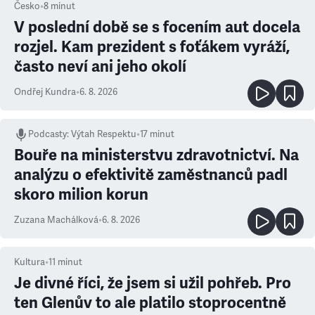
Česko
•
8
minut
V poslední době se s focením aut docela
rozjel. Kam prezident s foťákem vyráží,
často neví ani jeho okolí
Ondřej Kundra
•
6. 8. 2026
Podcasty
:
Výtah Respektu
•
17 minut
Bouře na ministerstvu zdravotnictví. Na
analýzu o efektivitě zaměstnanců padl
skoro milion korun
Zuzana Machálková
•
6. 8. 2026
Kultura
•
11
minut
Je divné říci, že jsem si užil pohřeb. Pro
ten Glenův to ale platilo stoprocentně