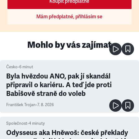
Koupit předplatné
Mám předplatné, přihlásím se
Mohlo by vás zajímat
Česko
•
6
minut
Byla hvězdou ANO, pak jí skandál
připravil o kariéru. A teď jde proti
Babišově straně do voleb
František Trojan
•
7. 8. 2026
Společnost
•
4
minuty
Odysseus aka Hněwoš: české překlady