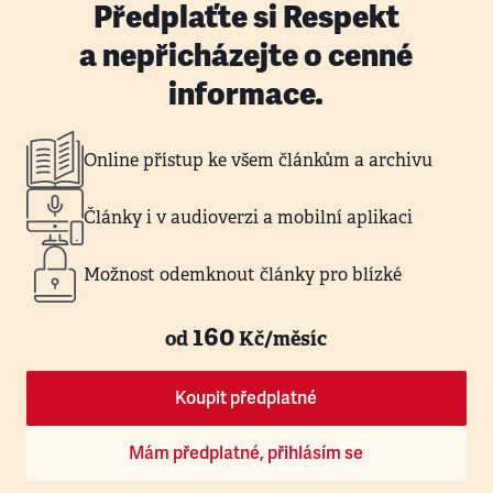
Předplaťte si Respekt
a nepřicházejte o cenné
informace.
Online přístup ke všem článkům a archivu
Články i v audioverzi a mobilní aplikaci
Možnost odemknout články pro blízké
160
od
Kč/měsíc
Koupit předplatné
Mám předplatné, přihlásím se