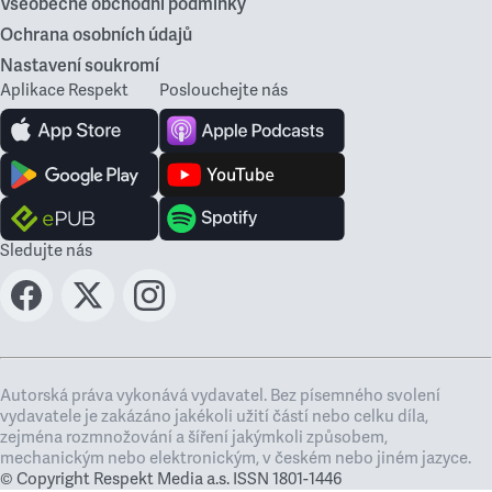
Všeobecné obchodní podmínky
Ochrana osobních údajů
Nastavení soukromí
Aplikace Respekt
Poslouchejte nás
Sledujte nás
Autorská práva vykonává vydavatel. Bez písemného svolení
vydavatele je zakázáno jakékoli užití částí nebo celku díla,
zejména rozmnožování a šíření jakýmkoli způsobem,
mechanickým nebo elektronickým, v českém nebo jiném jazyce.
© Copyright Respekt Media a.s. ISSN 1801-1446