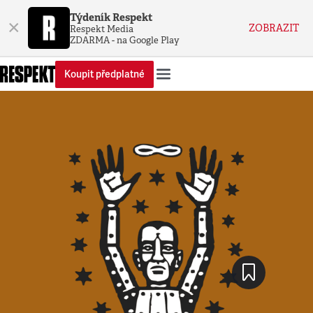
Týdeník Respekt
×
ZOBRAZIT
Respekt Media
ZDARMA - na Google Play
Koupit předplatné