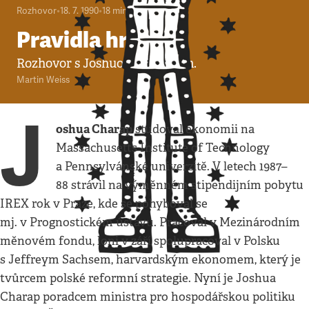
Rozhovor
•
18. 7. 1990
•
18
minut
Pravidla hry
Rozhovor s Joshuou Charapem.
Martin Weiss
J
oshua Charap
studoval ekonomii na
Massachusetts Institute of Technology
a Pennsylvánské univerzitě. V letech 1987–
88 strávil na výměnném stipendijním pobytu
IREX rok v Praze, kde se pohyboval se
mj. v Prognostickém ústavu. Pracoval v Mezinárodním
měnovém fondu, loni v září spolupracoval v Polsku
s Jeffreym Sachsem, harvardským ekonomem, který je
tvůrcem polské reformní strategie. Nyní je Joshua
Charap poradcem ministra pro hospodářskou politiku