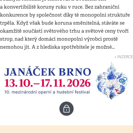
a konvertibilitě koruny ruku v ruce. Bez zahraniční
konkurence by společnost díky té monopolní struktuře
trpěla. Když však bude koruna směnitelná, stáváte se
okamžitě součástí světového trhu a světové ceny tvoří
strop, nad který domácí monopolní výrobci prostě
nemohou jít. A z hlediska spotřebitele je možné…
↓ INZERCE