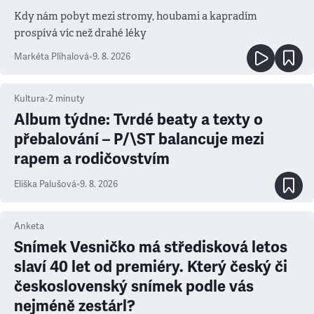
Kdy nám pobyt mezi stromy, houbami a kapradím
prospívá víc než drahé léky
Markéta Plíhalová
•
9. 8. 2026
Kultura
•
2
minuty
Album týdne: Tvrdé beaty a texty o
přebalování – P/\ST balancuje mezi
rapem a rodičovstvím
Eliška Palušová
•
9. 8. 2026
Anketa
Snímek Vesničko má středisková letos
slaví 40 let od premiéry. Který český či
československý snímek podle vás
nejméně zestárl?