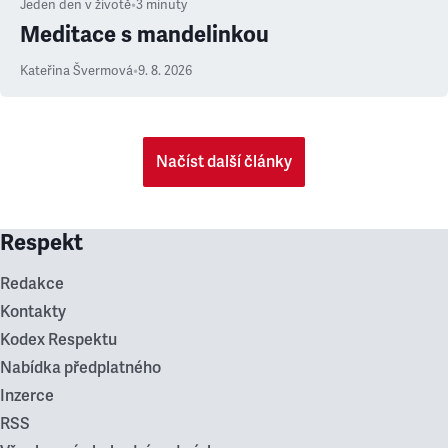
Jeden den v životě
•
3
minuty
Meditace s mandelinkou
Kateřina Švermová
•
9. 8. 2026
Načíst další články
Respekt
Redakce
Kontakty
Kodex Respektu
Nabídka předplatného
Inzerce
RSS