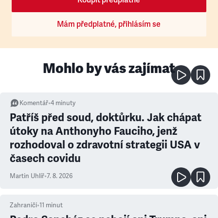
Koupit předplatné
Mám předplatné, přihlásím se
Mohlo by vás zajímat
Komentář
•
4
minuty
Patříš před soud, doktůrku. Jak chápat
útoky na Anthonyho Fauciho, jenž
rozhodoval o zdravotní strategii USA v
časech covidu
Martin Uhlíř
•
7. 8. 2026
Zahraničí
•
11
minut