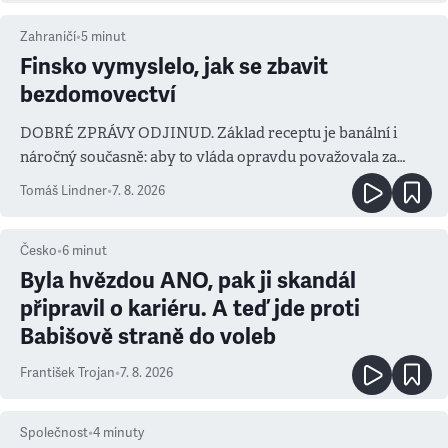
Zahraničí
•
5
minut
Finsko vymyslelo, jak se zbavit
bezdomovectví
DOBRÉ ZPRÁVY ODJINUD. Základ receptu je banální i
náročný současně: aby to vláda opravdu považovala za
prioritu
Tomáš Lindner
•
7. 8. 2026
Česko
•
6
minut
Byla hvězdou ANO, pak ji skandál
připravil o kariéru. A teď jde proti
Babišově straně do voleb
František Trojan
•
7. 8. 2026
Společnost
•
4
minuty