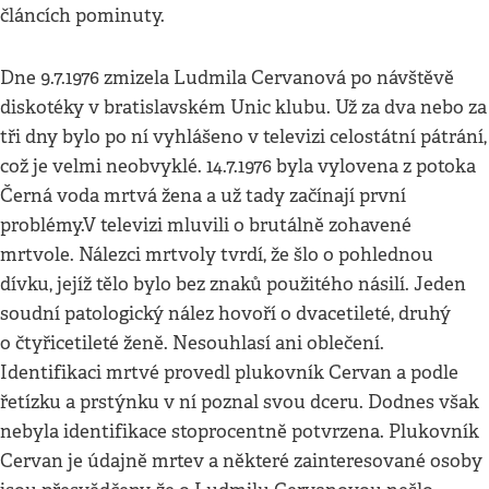
článcích pominuty.
Dne 9.7.1976 zmizela Ludmila Cervanová po návštěvě
diskotéky v bratislavském Unic klubu. Už za dva nebo za
tři dny bylo po ní vyhlášeno v televizi celostátní pátrání,
což je velmi neobvyklé. 14.7.1976 byla vylovena z potoka
Černá voda mrtvá žena a už tady začínají první
problémy.V televizi mluvili o brutálně zohavené
mrtvole. Nálezci mrtvoly tvrdí, že šlo o pohlednou
dívku, jejíž tělo bylo bez znaků použitého násilí. Jeden
soudní patologický nález hovoří o dvacetileté, druhý
o čtyřicetileté ženě. Nesouhlasí ani oblečení.
Identifikaci mrtvé provedl plukovník Cervan a podle
řetízku a prstýnku v ní poznal svou dceru. Dodnes však
nebyla identifikace stoprocentně potvrzena. Plukovník
Cervan je údajně mrtev a některé zainteresované osoby