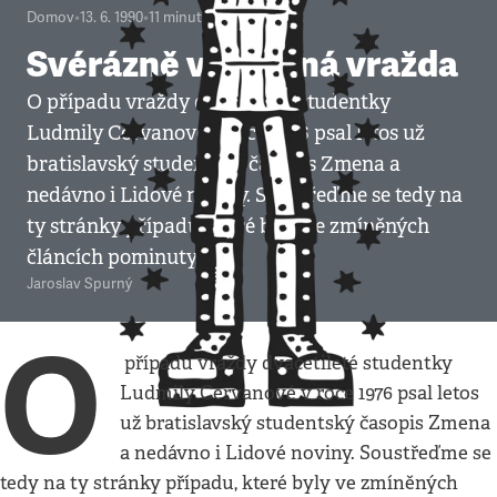
Domov
•
13. 6. 1990
•
11
minut
Svérázně vyřešená vražda
O případu vraždy dvacetileté studentky
Ludmily Cervanové v roce 1976 psal letos už
bratislavský studentský časopis Zmena a
nedávno i Lidové noviny. Soustřeďme se tedy na
ty stránky případu, které byly ve zmíněných
článcích pominuty.
Jaroslav Spurný
O
případu vraždy dvacetileté studentky
Ludmily Cervanové v roce 1976 psal letos
už bratislavský studentský časopis Zmena
a nedávno i Lidové noviny. Soustřeďme se
tedy na ty stránky případu, které byly ve zmíněných