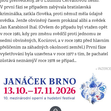
jsou přesvědčeny, že o Ludmilu Cervanovou nešlo.
V první fázi se případem zabývala bratislavská
kriminálka, zatkla člověka, proti němuž měla údajně
svědka. Jenže obviněný časem prokázal alibi a svědek
Jan Karabinoš lhal. (Ovšem do případu byl vtažen opět
v roce 1981, kdy pro změnu svědčil proti jednomu ze
sedmi obviněných, Kocúrovi, a v roce 1982 před hlavním
přelíčením za záhadných okolností zemřel.) První fáze
vyšetřování byla uzavřena v roce 1977 s tím, že pachatel
zůstává neznámý.V roce 1978 se případ…
↓ INZERCE