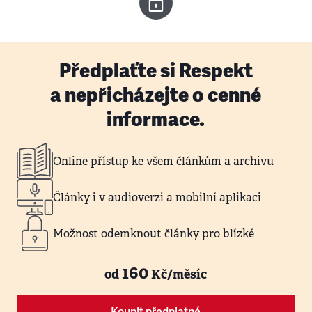
Předplaťte si Respekt
a nepřicházejte o cenné
informace.
Online přístup ke všem článkům a archivu
Články i v audioverzi a mobilní aplikaci
Možnost odemknout články pro blízké
160
od
Kč/měsíc