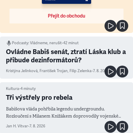
Přejít do obchodu
Podcasty
:
Vládneme, nerušit
•
42 minut
Ovládne Babiš senát, ztratí Láska klub a
přibude dezinformátorů?
Kristýna Jelínková
,
František Trojan
,
Filip Zelenka
•
7. 8. 2026
Kultura
•
4
minuty
Tři výstřely pro rebela
Babišova vláda pohřbila legendu undergroundu.
Rozloučení s Milanem Knížákem doprovodily vojenské
salvy i kritika pokrokářů
Jan H. Vitvar
•
7. 8. 2026