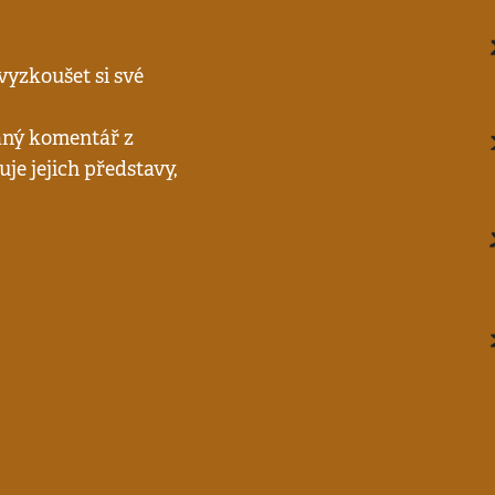
vyzkoušet si své
aný komentář z
je jejich představy,