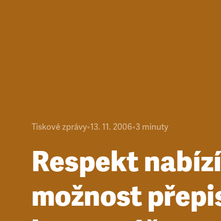
Tiskové zprávy
•
13. 11. 2006
•
3
minuty
Respekt nabíz
možnost přepi