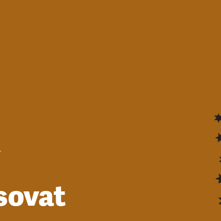
í
sovat