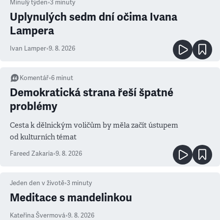
Minulý týden
•
3
minuty
Uplynulých sedm dní očima Ivana
Lampera
Ivan Lamper
•
9. 8. 2026
Komentář
•
6
minut
Demokratická strana řeší špatné
problémy
Cesta k dělnickým voličům by měla začít ústupem
od kulturních témat
Fareed Zakaria
•
9. 8. 2026
Jeden den v životě
•
3
minuty
Meditace s mandelinkou
Kateřina Švermová
•
9. 8. 2026