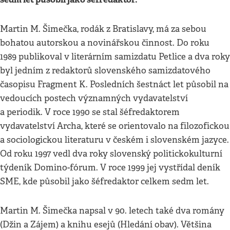
Martin M. Šimečka, rodák z Bratislavy, má za sebou
bohatou autorskou a novinářskou činnost. Do roku
1989 publikoval v literárním samizdatu Petlice a dva roky
byl jedním z redaktorů slovenského samizdatového
časopisu Fragment K. Posledních šestnáct let působil na
vedoucích postech významných vydavatelství
a periodik. V roce 1990 se stal šéfredaktorem
vydavatelství Archa, které se orientovalo na filozofickou
a sociologickou literaturu v českém i slovenském jazyce.
Od roku 1997 vedl dva roky slovenský politickokulturní
týdeník Domino-fórum. V roce 1999 jej vystřídal deník
SME, kde působil jako šéfredaktor celkem sedm let.
Martin M. Šimečka napsal v 90. letech také dva romány
(Džin a Zájem) a knihu esejů (Hledání obav). Většina