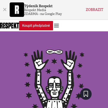
Týdeník Respekt
×
ZOBRAZIT
Respekt Media
ZDARMA - na Google Play
Koupit předplatné