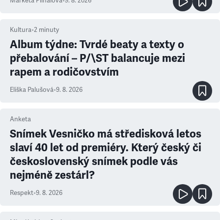
Markéta Plíhalová
•
9. 8. 2026
Kultura
•
2
minuty
Album týdne: Tvrdé beaty a texty o
přebalování – P/\ST balancuje mezi
rapem a rodičovstvím
Eliška Palušová
•
9. 8. 2026
Anketa
Snímek Vesničko má středisková letos
slaví 40 let od premiéry. Který český či
československý snímek podle vás
nejméně zestárl?
Respekt
•
9. 8. 2026