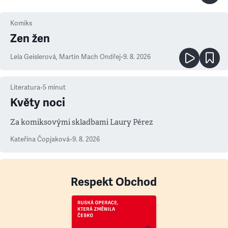
Komiks
Zen žen
Lela Geislerová
,
Martin Mach Ondřej
•
9. 8. 2026
Literatura
•
5
minut
Květy noci
Za komiksovými skladbami Laury Pérez
Kateřina Čopjaková
•
9. 8. 2026
Respekt Obchod