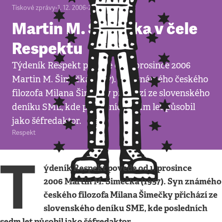
Tiskové zprávy
•
1. 12. 2006
•
2
minuty
Martin M. Šimečka v čele
Respektu
Týdeník Respekt povede od 1. prosince 2006
Martin M. Šimečka (1957). Syn známého českého
filozofa Milana Šimečky přichází ze slovenského
deníku SME, kde posledních sedm let působil
jako šéfredaktor.
Respekt
T
ýdeník Respekt povede od 1. prosince
2006 Martin M. Šimečka (1957). Syn známého
českého filozofa Milana Šimečky přichází ze
slovenského deníku SME, kde posledních
sedm let působil jako šéfredaktor.