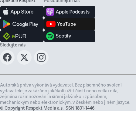
Aplikace Respekt
Poslouchejte nás
Sledujte nás
Autorská práva vykonává vydavatel. Bez písemného svolení
vydavatele je zakázáno jakékoli užití částí nebo celku díla,
zejména rozmnožování a šíření jakýmkoli způsobem,
mechanickým nebo elektronickým, v českém nebo jiném jazyce.
© Copyright Respekt Media a.s. ISSN 1801-1446