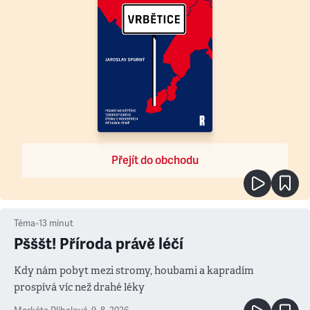
Přejít do obchodu
Téma
•
13
minut
Pšššt! Příroda právě léčí
Kdy nám pobyt mezi stromy, houbami a kapradím
prospívá víc než drahé léky