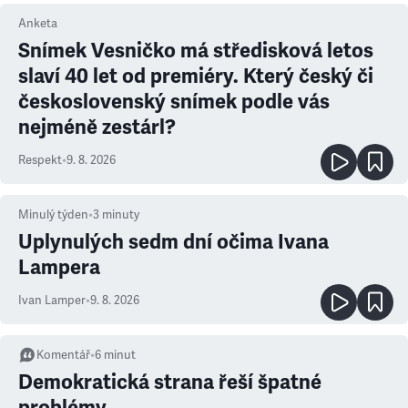
Anketa
Snímek Vesničko má středisková letos
slaví 40 let od premiéry. Který český či
československý snímek podle vás
nejméně zestárl?
Respekt
•
9. 8. 2026
Minulý týden
•
3
minuty
Uplynulých sedm dní očima Ivana
Lampera
Ivan Lamper
•
9. 8. 2026
Komentář
•
6
minut
Demokratická strana řeší špatné
problémy