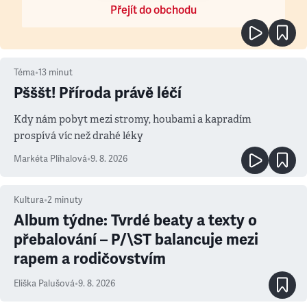
Přejít do obchodu
Téma
•
13
minut
Pšššt! Příroda právě léčí
Kdy nám pobyt mezi stromy, houbami a kapradím
prospívá víc než drahé léky
Markéta Plíhalová
•
9. 8. 2026
Kultura
•
2
minuty
Album týdne: Tvrdé beaty a texty o
přebalování – P/\ST balancuje mezi
rapem a rodičovstvím
Eliška Palušová
•
9. 8. 2026