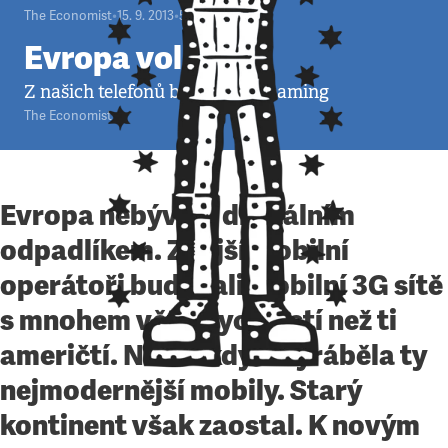
The Economist
•
15. 9. 2013
•
5
minut
Evropa volá
Z našich telefonů brzy zmizí roaming
The Economist
Evropa nebývala digitálním
odpadlíkem. Zdejší mobilní
operátoři budovali mobilní 3G sítě
s mnohem větší rychlostí než ti
američtí. Nokia kdysi vyráběla ty
nejmodernější mobily. Starý
kontinent však zaostal. K novým