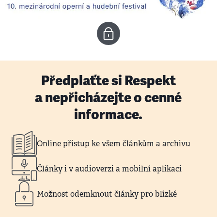
Předplaťte si Respekt
a nepřicházejte o cenné
informace.
Online přístup ke všem článkům a archivu
Články i v audioverzi a mobilní aplikaci
Možnost odemknout články pro blízké