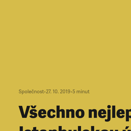
Společnost
•
27. 10. 2019
•
5
minut
Všechno nejlep