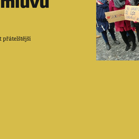
úmluvu
 přátelštější