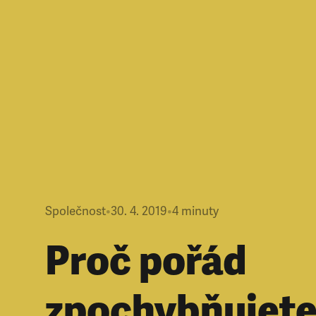
Společnost
•
30. 4. 2019
•
4
minuty
Proč pořád
zpochybňujete