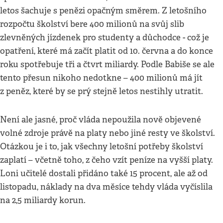
letos šachuje s penězi opačným směrem. Z letošního
rozpočtu školství bere 400 milionů na svůj slib
zlevněných jízdenek pro studenty a důchodce - což je
opatření, které má začít platit od 10. června a do konce
roku spotřebuje tři a čtvrt miliardy. Podle Babiše se ale
tento přesun nikoho nedotkne – 400 milionů má jít
z peněz, které by se prý stejně letos nestihly utratit.
Není ale jasné, proč vláda nepoužila nově objevené
volné zdroje právě na platy nebo jiné resty ve školství.
Otázkou je i to, jak všechny letošní potřeby školství
zaplatí – včetně toho, z čeho vzít peníze na vyšší platy.
Loni učitelé dostali přidáno také 15 procent, ale až od
listopadu, náklady na dva měsíce tehdy vláda vyčíslila
na 2,5 miliardy korun.