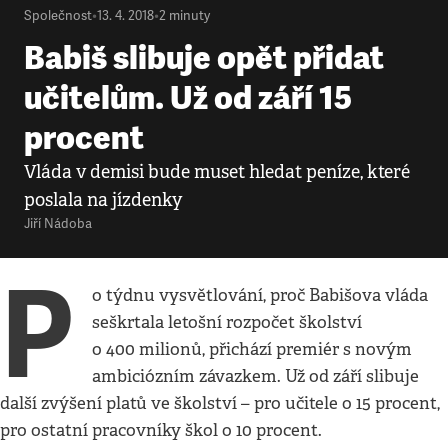
Společnost
•
13. 4. 2018
•
2
minuty
Babiš slibuje opět přidat
učitelům. Už od září 15
procent
Vláda v demisi bude muset hledat peníze, které
poslala na jízdenky
Jiří Nádoba
P
o týdnu vysvětlování, proč Babišova vláda
seškrtala letošní rozpočet školství
o 400 milionů, přichází premiér s novým
ambiciózním závazkem. Už od září slibuje
další zvýšení platů ve školství – pro učitele o 15 procent,
pro ostatní pracovníky škol o 10 procent.