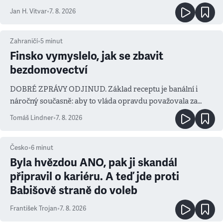
salvy i kritika pokrokářů
Jan H. Vitvar
•
7. 8. 2026
Zahraničí
•
5
minut
Finsko vymyslelo, jak se zbavit
bezdomovectví
DOBRÉ ZPRÁVY ODJINUD. Základ receptu je banální i
náročný současně: aby to vláda opravdu považovala za
prioritu
Tomáš Lindner
•
7. 8. 2026
Česko
•
6
minut
Byla hvězdou ANO, pak ji skandál
připravil o kariéru. A teď jde proti
Babišově straně do voleb
František Trojan
•
7. 8. 2026