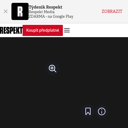
Týdeník Respekt
×
ZOBRAZIT
Respekt Media
ZDARMA - na Google Play
Koupit předplatné