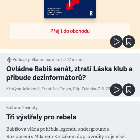
Přejít do obchodu
Podcasty
:
Vládneme, nerušit
•
42 minut
Ovládne Babiš senát, ztratí Láska klub a
přibude dezinformátorů?
Kristýna Jelínková
,
František Trojan
,
Filip Zelenka
•
7. 8. 2026
Kultura
•
4
minuty
Tři výstřely pro rebela
Babišova vláda pohřbila legendu undergroundu.
Rozloučení s Milanem Knížákem doprovodily vojenské