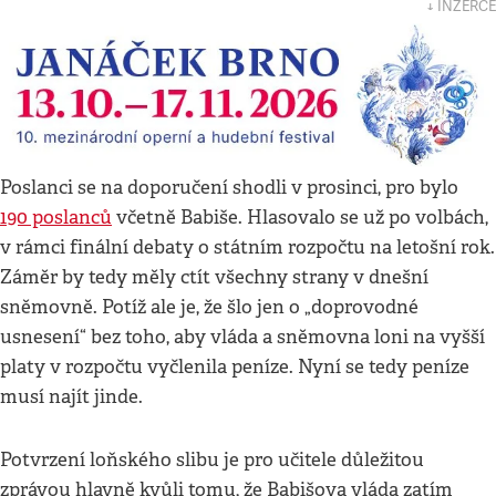
↓ INZERCE
Poslanci se na doporučení shodli v prosinci, pro bylo
190 poslanců
včetně Babiše. Hlasovalo se už po volbách,
v rámci finální debaty o státním rozpočtu na letošní rok.
Záměr by tedy měly ctít všechny strany v dnešní
sněmovně. Potíž ale je, že šlo jen o „doprovodné
usnesení“ bez toho, aby vláda a sněmovna loni na vyšší
platy v rozpočtu vyčlenila peníze. Nyní se tedy peníze
musí najít jinde.
Potvrzení loňského slibu je pro učitele důležitou
zprávou hlavně kvůli tomu, že Babišova vláda zatím