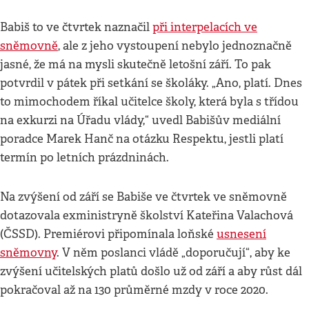
Babiš to ve čtvrtek naznačil
při interpelacích ve
sněmovně
, ale z jeho vystoupení nebylo jednoznačně
jasné, že má na mysli skutečně letošní září. To pak
potvrdil v pátek při setkání se školáky. „Ano, platí. Dnes
to mimochodem říkal učitelce školy, která byla s třídou
na exkurzi na Úřadu vlády,“ uvedl Babišův mediální
poradce Marek Hanč na otázku Respektu, jestli platí
termín po letních prázdninách.
Na zvýšení od září se Babiše ve čtvrtek ve sněmovně
dotazovala exministryně školství Kateřina Valachová
(ČSSD). Premiérovi připomínala loňské
usnesení
sněmovny
. V něm poslanci vládě „doporučují“, aby ke
zvýšení učitelských platů došlo už od září a aby růst dál
pokračoval až na 130 průměrné mzdy v roce 2020.