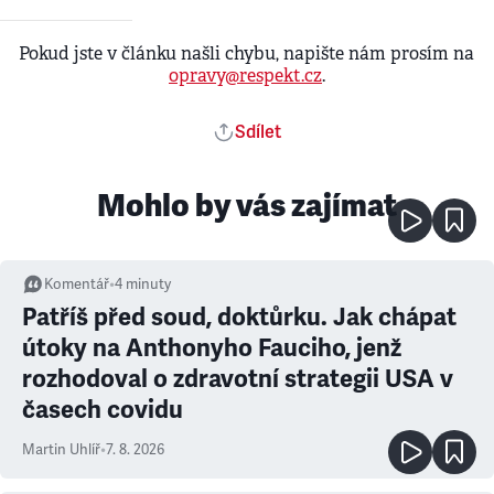
Pokud jste v článku našli chybu, napište nám prosím na
opravy@respekt.cz
.
Sdílet
Mohlo by vás zajímat
Komentář
•
4
minuty
Patříš před soud, doktůrku. Jak chápat
útoky na Anthonyho Fauciho, jenž
rozhodoval o zdravotní strategii USA v
časech covidu
Martin Uhlíř
•
7. 8. 2026