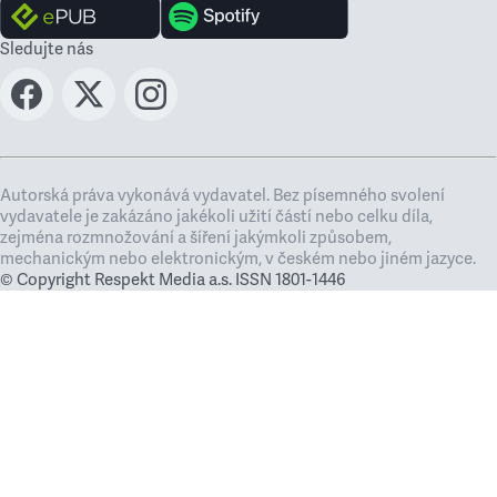
Sledujte nás
Autorská práva vykonává vydavatel. Bez písemného svolení
vydavatele je zakázáno jakékoli užití částí nebo celku díla,
zejména rozmnožování a šíření jakýmkoli způsobem,
mechanickým nebo elektronickým, v českém nebo jiném jazyce.
© Copyright Respekt Media a.s. ISSN 1801-1446