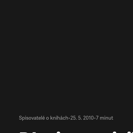
Spisovatelé o knihách
•
25. 5. 2010
•
7
minut