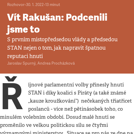
Rozhovor
•
30. 1. 2022
•
13
minut
Vít Rakušan: Podcenili
jsme to
S prvním místopředsedou vlády a předsedou
STAN nejen o tom, jak napravit špatnou
reputaci hnutí
Jaroslav Spurný
,
Andrea Procházková
Ř
íjnové parlamentní volby přinesly hnutí
STAN i díky koalici s Piráty (a také známé
„kauze kroužkování“) nečekaných třiatřicet
poslanců - více než pětinásobek toho, co
minulém volebním období. Dosud
malé hnutí se
proměnilo ve velkou politickou sílu se čtyřmi
významnými ministerstvy. „Situace se pro nás ze dne na