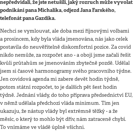
nepředvídali, že jste netušili, jaký rozruch může vyvolat
podnikání pana Michalíka, odjezd Jana Farského,
telefonát pana Gazdíka.
Nechci se vymlouvat, ale doba mezi říjnovými volbami
a prosincem, kdy byla vláda jmenována, nás jako celek
postavila do neuvěřitelně diskomfortní pozice. Za covid
nikdo nemůže, za rozpočet ano - a obojí jsme začali řešit
kvůli průtahům se jmenováním zbytečně pozdě. Udělal
jsem si časové harmonogramy svého pracovního týdne.
Jen covidová agenda mi zabere devět hodin týdně,
potom státní rozpočet, to je dalších pět šest hodin
týdně. Jednání vlády, do toho příprava předsednictví EU,
v němž udělala předchozí vláda minimum. Tím jen
ukazuju, že nástup vlády byl extrémně těžký - a že
měsíc, o který to mohlo být dřív, nám zatraceně chybí.
To vnímáme ve vládě úplně všichni.