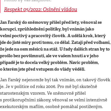
Respekt 05/2022: Oslněni vládou
Jan Farský do sněmovny přišel před lety, věnoval se
korupci, zprůhlednění politiky, byl vnímán jako
velmi poctivý a pracovitý člověk. A udělá krok, který
jde do jisté míry proti tomu, co dělal. Zatají před volbami,
že jede na osm měsíců na stáž. U
řady dalších stran by to
prošlo bez povšimnutí, ale ve vašem hnutí a v jeho
případě je to docela velký problém. Navíc problém,
o kterém jste před vstupem do vlády věděli.
Jan Farský nejenomže byl tak vnímán, on takový člověk
je. Je v politice od roku 2006. Pro mě byl skutečně
starostenským vzorem. Ve sněmovně přišel
s protikorupčními zákony, věnoval se velmi intenzivně
exekutorským mafiím, osobně pomáhal postiženým.