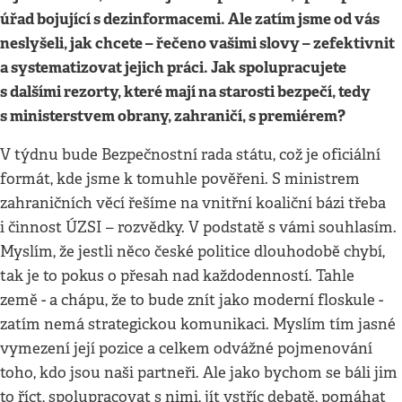
úřad bojující s dezinformacemi. Ale zatím jsme od vás
neslyšeli, jak chcete – řečeno vašimi slovy – zefektivnit
a systematizovat jejich práci. Jak spolupracujete
s dalšími rezorty, které mají na starosti bezpečí, tedy
s ministerstvem obrany, zahraničí, s premiérem?
V týdnu bude Bezpečnostní rada státu, což je oficiální
formát, kde jsme k tomuhle pověřeni. S ministrem
zahraničních věcí řešíme na vnitřní koaliční bázi třeba
i činnost ÚZSI – rozvědky. V podstatě s vámi souhlasím.
Myslím, že jestli něco české politice dlouhodobě chybí,
tak je to pokus o přesah nad každodenností. Tahle
země - a chápu, že to bude znít jako moderní floskule -
zatím nemá strategickou komunikaci. Myslím tím jasné
vymezení její pozice a celkem odvážné pojmenování
toho, kdo jsou naši partneři. Ale jako bychom se báli jim
to říct, spolupracovat s nimi, jít vstříc debatě, pomáhat