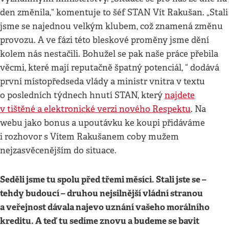
den změnila,“ komentuje to šéf STAN Vít Rakušan. „Stali
jsme se najednou velkým klubem, což znamená změnu
provozu. A ve fázi této bleskové proměny jsme dění
kolem nás nestačili. Bohužel se pak naše práce přebila
věcmi, které mají reputačně špatný potenciál, “ dodává
první místopředseda vlády a ministr vnitra v textu
o posledních týdnech hnutí STAN, který
najdete
v tištěné a elektronické verzi nového Respektu
. Na
webu jako bonus a upoutávku ke koupi přidáváme
i rozhovor s Vítem Rakušanem coby mužem
nejzasvěcenějším do situace.
Seděli jsme tu spolu před třemi měsíci. Stali jste se –
tehdy budoucí – druhou nejsilnější vládní stranou
a veřejnost dávala najevo uznání vašeho morálního
kreditu. A teď tu sedíme znovu a budeme se bavit