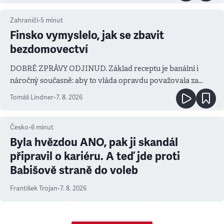
Zahraničí
•
5
minut
Finsko vymyslelo, jak se zbavit
bezdomovectví
DOBRÉ ZPRÁVY ODJINUD. Základ receptu je banální i
náročný současně: aby to vláda opravdu považovala za
prioritu
Tomáš Lindner
•
7. 8. 2026
Česko
•
6
minut
Byla hvězdou ANO, pak ji skandál
připravil o kariéru. A teď jde proti
Babišově straně do voleb
František Trojan
•
7. 8. 2026