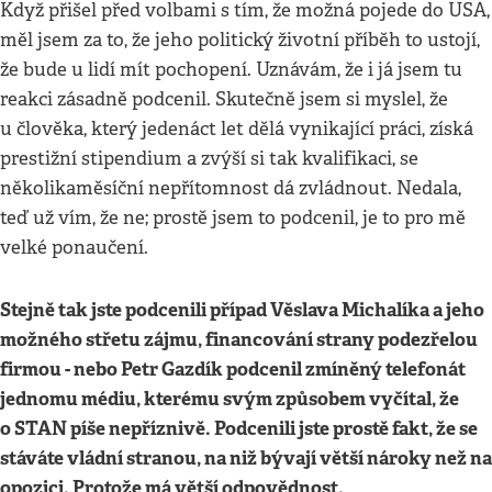
Když přišel před volbami s tím, že možná pojede do USA,
měl jsem za to, že jeho politický životní příběh to ustojí,
že bude u lidí mít pochopení. Uznávám, že i já jsem tu
reakci zásadně podcenil. Skutečně jsem si myslel, že
u člověka, který jedenáct let dělá vynikající práci, získá
prestižní stipendium a zvýší si tak kvalifikaci, se
několikaměsíční nepřítomnost dá zvládnout. Nedala,
teď už vím, že ne; prostě jsem to podcenil, je to pro mě
velké ponaučení.
Stejně tak jste podcenili případ Věslava Michalíka a jeho
možného střetu zájmu, financování strany podezřelou
firmou - nebo Petr Gazdík podcenil zmíněný telefonát
jednomu médi
u
, kterému svým způsobem vyčítal, že
o STAN píše nepříznivě. Podcenili jste prostě fakt, že se
stáváte vládní stranou, na niž bývají větší nároky než na
opozici. Protože má větší odpovědnost
.