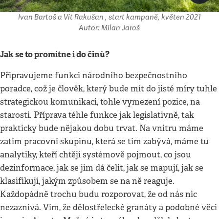
Ivan Bartoš a Vít Rakušan , start kampaně, květen 2021
Autor: Milan Jaroš
Jak se to promítne i do činů?
Připravujeme funkci národního bezpečnostního
poradce, což je člověk, který bude mít do jisté míry tuhle
strategickou komunikaci, tohle vymezení pozice, na
starosti. Příprava téhle funkce jak legislativně, tak
prakticky bude nějakou dobu trvat. Na vnitru máme
zatím pracovní skupinu, která se tím zabývá, máme tu
analytiky, kteří chtějí systémově pojmout, co jsou
dezinformace, jak se jim dá čelit, jak se mapují, jak se
klasifikují, jakým způsobem se na ně reaguje.
Každopádně trochu budu rozporovat, že od nás nic
nezaznívá. Vím, že dělostřelecké granáty a podobné věci