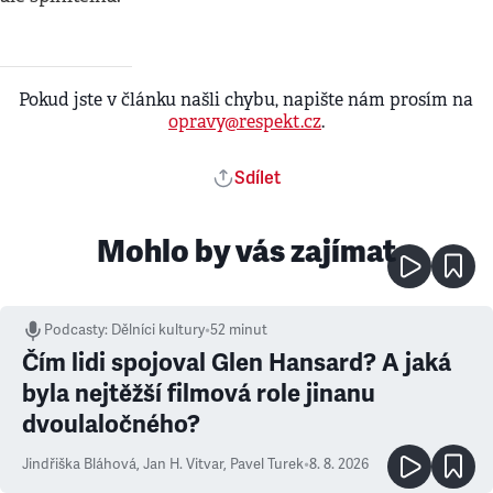
Pokud jste v článku našli chybu, napište nám prosím na
opravy@respekt.cz
.
Sdílet
Mohlo by vás zajímat
Podcasty
:
Dělníci kultury
•
52 minut
Čím lidi spojoval Glen Hansard? A jaká
byla nejtěžší filmová role jinanu
dvoulaločného?
Jindřiška Bláhová
,
Jan H. Vitvar
,
Pavel Turek
•
8. 8. 2026