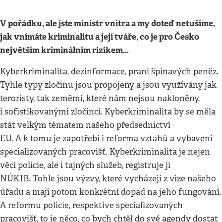
V pořádku, ale jste ministr vnitra a my doteď netušíme,
jak vnímáte kriminalitu a její tváře, co je pro Česko
největším kriminálním rizikem…
Kyberkriminalita, dezinformace, praní špinavých peněz.
Tyhle typy zločinu jsou propojeny a jsou využívány jak
teroristy, tak zeměmi, které nám nejsou nakloněny,
i sofistikovanými zločinci. Kyberkriminalita by se měla
stát velkým tématem našeho předsednictví
EU. A k tomu je zapotřebí i reforma vztahů a vybavení
specializovaných pracovišť. Kyberkriminalita je nejen
věcí policie, ale i tajných služeb, registruje ji
NÚKIB. Tohle jsou výzvy, které vycházejí z vize našeho
úřadu a mají potom konkrétní dopad na jeho fungování.
A reformu policie, respektive specializovaných
pracovišť, to je něco, co bych chtěl do své agendy dostat