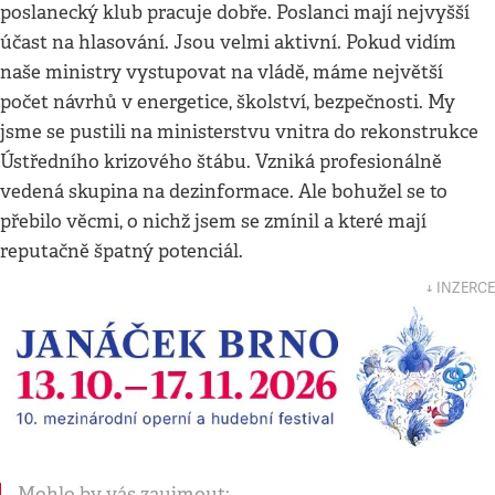
poslanecký klub pracuje dobře. Poslanci mají nejvyšší
účast na hlasování. Jsou velmi aktivní. Pokud vidím
naše ministry vystupovat na vládě, máme největší
počet návrhů v energetice, školství, bezpečnosti. My
jsme se pustili na ministerstvu vnitra do rekonstrukce
Ústředního krizového štábu. Vzniká profesionálně
vedená skupina na dezinformace. Ale bohužel se to
přebilo věcmi, o nichž jsem se zmínil a které mají
reputačně špatný potenciál.
↓ INZERCE
Mohlo by vás zaujmout: