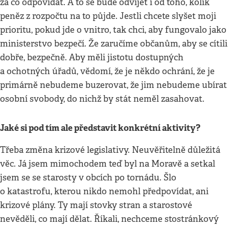
za co odpovídat. A to se bude odvíjet i od toho, kolik
peněz z rozpočtu na to půjde. Jestli chcete slyšet moji
prioritu, pokud jde o vnitro, tak chci, aby fungovalo jako
ministerstvo bezpečí. Že zaručíme občanům, aby se cítili
dobře, bezpečně. Aby měli jistotu dostupných
a ochotných úřadů, vědomí, že je někdo ochrání, že je
primárně nebudeme buzerovat, že jim nebudeme ubírat
osobní svobody, do nichž by stát neměl zasahovat.
Jaké si pod tím ale představit konkrétní aktivity?
Třeba změna krizové legislativy. Neuvěřitelně důležitá
věc. Já jsem mimochodem teď byl na Moravě a setkal
jsem se se starosty v obcích po tornádu. Šlo
o katastrofu, kterou nikdo nemohl předpovídat, ani
krizové plány. Ty mají stovky stran a starostové
nevěděli, co mají dělat. Říkali, nechceme stostránkový