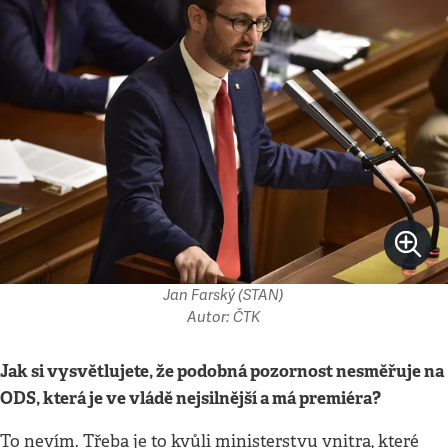
Jan Farský (STAN)
Autor: ČTK
Jak si vysvětlujete, že podobná pozornost nesměřuje na
ODS, která je ve vládě nejsilnější a má premiéra
?
To nevím. Třeba je to kvůli ministerstvu vnitra, které