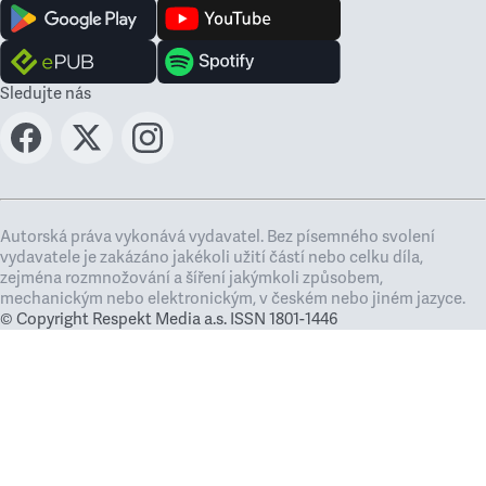
Sledujte nás
Autorská práva vykonává vydavatel. Bez písemného svolení
vydavatele je zakázáno jakékoli užití částí nebo celku díla,
zejména rozmnožování a šíření jakýmkoli způsobem,
mechanickým nebo elektronickým, v českém nebo jiném jazyce.
© Copyright Respekt Media a.s. ISSN 1801-1446