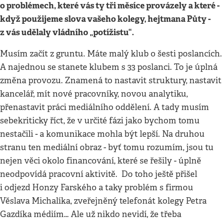
o problémech, které vás ty tři měsíce provázely a které -
když použijeme slova vašeho kolegy, hejtmana Půty -
z vás udělaly vládního „potížistu“.
Musím začít z gruntu. Máte malý klub o šesti poslancích.
A najednou se stanete klubem s 33 poslanci. To je úplná
změna provozu. Znamená to nastavit struktury, nastavit
kancelář, mít nové pracovníky, novou analytiku,
přenastavit práci mediálního oddělení. A tady musím
sebekriticky říct, že v určité fázi jako bychom tomu
nestačili - a komunikace mohla být lepší. Na druhou
stranu ten mediální obraz - byť tomu rozumím, jsou tu
nejen věci okolo financování, které se řešily - úplně
neodpovídá pracovní aktivitě. Do toho ještě přišel
i odjezd Honzy Farského a taky problém s firmou
Věslava Michalíka, zveřejněný telefonát kolegy Petra
Gazdíka médiím… Ale už nikdo nevidí, že třeba