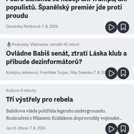
populistů. Španělský premiér jde proti
proudu
Dominika Perlínová
•
7. 8. 2026
Podcasty
:
Vládneme, nerušit
•
42 minut
Ovládne Babiš senát, ztratí Láska klub a
přibude dezinformátorů?
Kristýna Jelínková
,
František Trojan
,
Filip Zelenka
•
7. 8. 2026
Kultura
•
4
minuty
Tři výstřely pro rebela
Babišova vláda pohřbila legendu undergroundu.
Rozloučení s Milanem Knížákem doprovodily vojenské
salvy i kritika pokrokářů
Jan H. Vitvar
•
7. 8. 2026