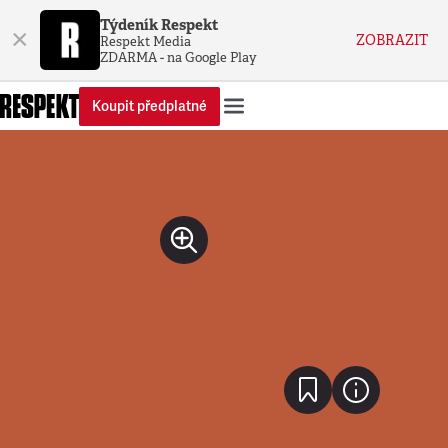
Týdeník Respekt
×
ZOBRAZIT
Respekt Media
ZDARMA - na Google Play
Koupit předplatné