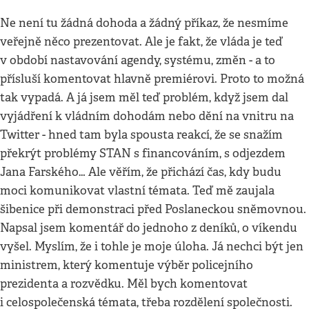
Ne není tu žádná dohoda a žádný příkaz, že nesmíme
veřejně něco prezentovat. Ale je fakt, že vláda je teď
v období nastavování agendy, systému, změn - a to
přísluší komentovat hlavně premiérovi. Proto to možná
tak vypadá. A já jsem měl teď problém, když jsem dal
vyjádření k vládním dohodám nebo dění na vnitru na
Twitter - hned tam byla spousta reakcí, že se snažím
překrýt problémy STAN s financováním, s odjezdem
Jana Farského… Ale věřím, že přichází čas, kdy budu
moci komunikovat vlastní témata. Teď mě zaujala
šibenice při demonstraci před Poslaneckou sněmovnou.
Napsal jsem komentář do jednoho z deníků, o víkendu
vyšel. Myslím, že i tohle je moje úloha. Já nechci být jen
ministrem, který komentuje výběr policejního
prezidenta a rozvědku. Měl bych komentovat
i celospolečenská témata, třeba rozdělení společnosti.