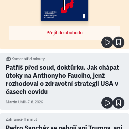
Přejít do obchodu
Komentář
•
4
minuty
Patříš před soud, doktůrku. Jak chápat
útoky na Anthonyho Fauciho, jenž
rozhodoval o zdravotní strategii USA v
časech covidu
Martin Uhlíř
•
7. 8. 2026
Zahraničí
•
11
minut
Pedro Sanchéz se nebojí ani Trumpa, ani