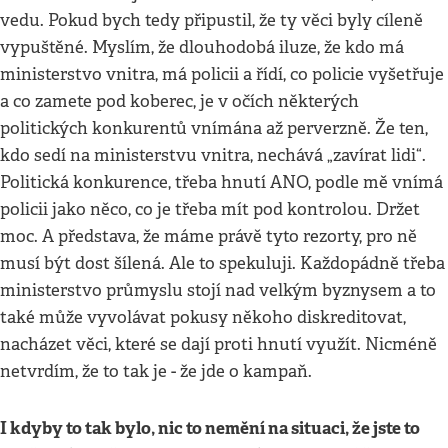
vedu. Pokud bych tedy připustil, že ty věci byly cíleně
vypuštěné. Myslím, že dlouhodobá iluze, že kdo má
ministerstvo vnitra, má policii a řídí, co policie vyšetřuje
a co zamete pod koberec, je v očích některých
politických konkurentů vnímána až perverzně. Že ten,
kdo sedí na ministerstvu vnitra, nechává „zavírat lidi“.
Politická konkurence, třeba hnutí ANO, podle mě vnímá
policii jako něco, co je třeba mít pod kontrolou. Držet
moc. A představa, že máme právě tyto rezorty, pro ně
musí být dost šílená. Ale to spekuluji. Každopádně třeba
ministerstvo průmyslu stojí nad velkým byznysem a to
také může vyvolávat pokusy někoho diskreditovat,
nacházet věci, které se dají proti hnutí využít. Nicméně
netvrdím, že to tak je - že jde o kampaň.
I kdyby to tak bylo, nic to nemění na situaci, že jste to