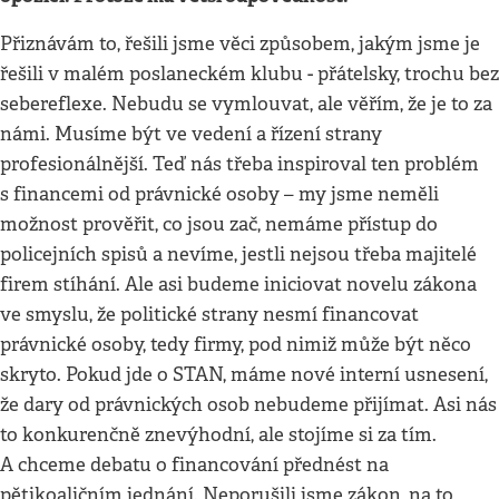
Přiznávám to, řešili jsme věci způsobem, jakým jsme je
řešili v malém poslaneckém klubu - přátelsky, trochu bez
sebereflexe. Nebudu se vymlouvat, ale věřím, že je to za
námi. Musíme být ve vedení a řízení strany
profesionálnější. Teď nás třeba inspiroval ten problém
s financemi od právnické osoby – my jsme neměli
možnost prověřit, co jsou zač, nemáme přístup do
policejních spisů a nevíme, jestli nejsou třeba majitelé
firem stíhání. Ale asi budeme iniciovat novelu zákona
ve smyslu, že politické strany nesmí financovat
právnické osoby, tedy firmy, pod nimiž může být něco
skryto. Pokud jde o STAN, máme nové interní usnesení,
že dary od právnických osob nebudeme přijímat. Asi nás
to konkurenčně znevýhodní, ale stojíme si za tím.
A chceme debatu o financování přednést na
pětikoaličním jednání. Neporušili jsme zákon, na to