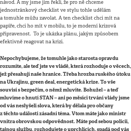
návod. A my jsme jim řekli, že pro ně chceme
jednostránkový checklist ve stylu tohle udělám
a tomuhle můžu zavolat. A ten checklist chci mít na
papíře, chci ho mít v mobilu, to je moderní krizová
připravenost. To je ukázka plánu, jakým způsobem
efektivně reagovat na krizi.
Nepochybujeme, že tomuhle jako starosta opravdu
rozumíte, ale teď jste ve vládě, která rozhoduje o věcech,
jež přesahují naše hranice. Třeba hrozba ruského útoku
na Ukrajinu, green deal, energetická krize. To vše
souvisí s bezpečím, o němž mluvíte. Bohužel – a teď
mluvíme o hnutí STAN – ani po měsíci trvání vlády jsme
od vás neslyšeli slova, která by dělala pro občany
z těchto událostí zásadní téma. Vtom máte jako ministr
vnitra obrovskou odpovědnost. Máte pod sebou policii,
tajnou službu, rozhodujete o uprchlících, spadá pod vás