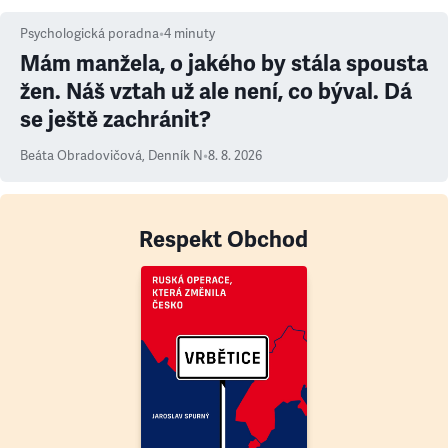
Psychologická poradna
•
4
minuty
Mám manžela, o jakého by stála spousta
žen. Náš vztah už ale není, co býval. Dá
se ještě zachránit?
Beáta Obradovičová
,
Denník N
•
8. 8. 2026
Respekt Obchod