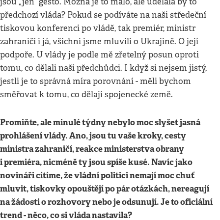
jsou „jen“ gesto. Možná je to málo, ale udělala by to
předchozí vláda? Pokud se podíváte na naši středeční
tiskovou konferenci po vládě, tak premiér, ministr
zahraničí i já, všichni jsme mluvili o Ukrajině. O její
podpoře. U vlády je podle mě zřetelný posun oproti
tomu, co dělali naši předchůdci. I když si nejsem jistý,
jestli je to správná míra porovnání - měli bychom
směřovat k tomu, co dělají spojenecké země.
Promiňte, ale minulé týdny nebylo moc slyšet jasná
prohlášení vlády. Ano, jsou tu vaše kroky, cesty
ministra zahraničí, reakce ministerstva obrany
i premiéra, nicméně ty jsou spíše kusé. Navíc jako
novináři cítíme, že vládní politici nemají moc chuť
mluvit, tiskovky opouštějí po pár otázkách, nereagují
na žádosti o rozhovory nebo je odsunují. Je to oficiální
trend - něco, co si vláda nastavila?