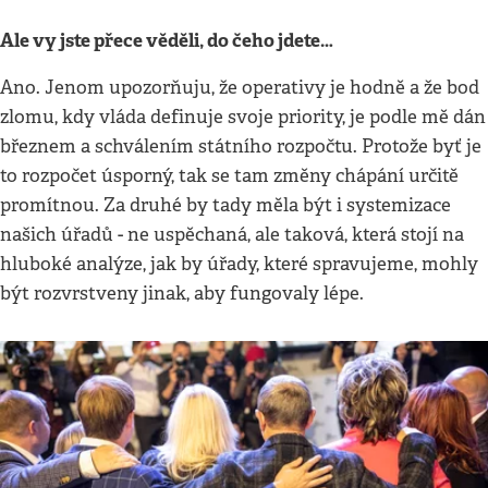
Ale vy jste přece věděli, do čeho jdete…
Ano. Jenom upozorňuju, že operativy je hodně a že bod
zlomu, kdy vláda definuje svoje priority, je podle mě dán
březnem a schválením státního rozpočtu. Protože byť je
to rozpočet úsporný, tak se tam změny chápání určitě
promítnou. Za druhé by tady měla být i systemizace
našich úřadů - ne uspěchaná, ale taková, která stojí na
hluboké analýze, jak by úřady, které spravujeme, mohly
být rozvrstveny jinak, aby fungovaly lépe.