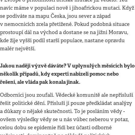
navíc máme v populaci nově i jihoafrickou mutaci. Když
se podíváte na mapu Česka, jsou sever a západ
v nemocnicích zcela přetížené. Pokud podobná situace
prostoupí dál na východ a dostane se na jižní Moravu,
kde žije vyšší podíl starší populace, nastane opravdu
malér největší.
Jakou naději výzvě dáváte? V uplynulých měsících bylo
několik případů, kdy experti nabízeli pomoc nebo
řešení, ale vláda pak konala jinak.
Odborníci jsou zoufalí. Vědecké komunitě ale nepřísluší
řešit politické dění. Přísluší jí pouze předkládat analýzy
a důkazy o nějaké skutečnosti. To je posláním vědy -
ovšem výsledky vědy se u nás vůbec neberou v potaz,
celou dobu se epidemie řídí bez účasti odborné