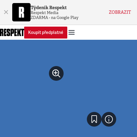
Týdeník Respekt
×
ZOBRAZIT
Respekt Media
ZDARMA - na Google Play
Koupit předplatné