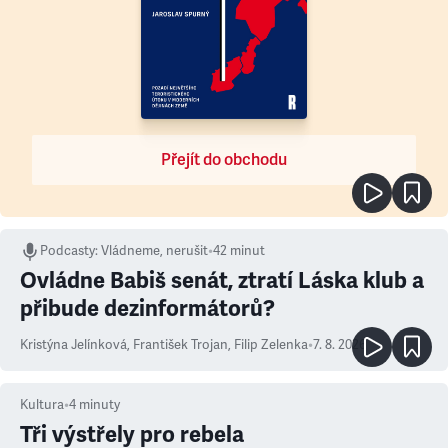
Přejít do obchodu
Podcasty
:
Vládneme, nerušit
•
42 minut
Ovládne Babiš senát, ztratí Láska klub a
přibude dezinformátorů?
Kristýna Jelínková
,
František Trojan
,
Filip Zelenka
•
7. 8. 2026
Kultura
•
4
minuty
Tři výstřely pro rebela