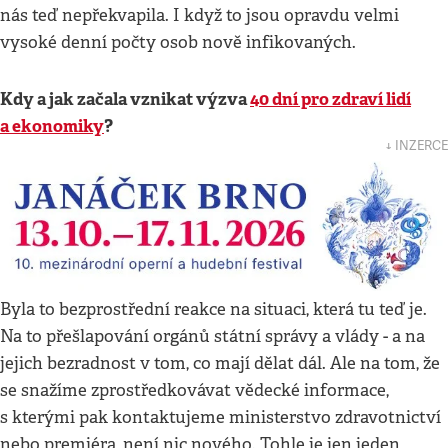
nás teď nepřekvapila. I když to jsou opravdu velmi
vysoké denní počty osob nově infikovaných.
Kdy a jak začala vznikat výzva
40 dní pro zdraví lidí
a ekonomiky
?
↓ INZERCE
Byla to bezprostřední reakce na situaci, která tu teď je.
Na to přešlapování orgánů státní správy a vlády - a na
jejich bezradnost v tom, co mají dělat dál. Ale na tom, že
se snažíme zprostředkovávat vědecké informace,
s kterými pak kontaktujeme ministerstvo zdravotnictví
nebo premiéra, není nic nového. Tohle je jen jeden