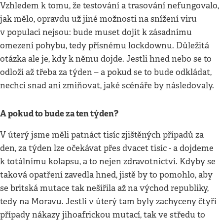
Vzhledem k tomu, že testování a trasování nefungovalo,
jak mělo, opravdu už jiné možnosti na snížení viru
v populaci nejsou: bude muset dojít k zásadnímu
omezení pohybu, tedy přísnému lockdownu. Důležitá
otázka ale je, kdy k němu dojde. Jestli hned nebo se to
odloží až třeba za týden – a pokud se to bude odkládat,
nechci snad ani zmiňovat, jaké scénáře by následovaly.
A pokud to bude za ten týden?
V úterý jsme měli patnáct tisíc zjištěných případů za
den, za týden lze očekávat přes dvacet tisíc - a dojdeme
k totálnímu kolapsu, a to nejen zdravotnictví. Kdyby se
taková opatření zavedla hned, jistě by to pomohlo, aby
se britská mutace tak nešířila až na východ republiky,
tedy na Moravu. Jestli v úterý tam byly zachyceny čtyři
případy nákazy jihoafrickou mutací, tak ve středu to