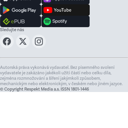
Sledujte nás
Autorská práva vykonává vydavatel. Bez písemného svolení
vydavatele je zakázáno jakékoli užití částí nebo celku díla,
zejména rozmnožování a šíření jakýmkoli způsobem,
mechanickým nebo elektronickým, v českém nebo jiném jazyce.
© Copyright Respekt Media a.s. ISSN 1801-1446