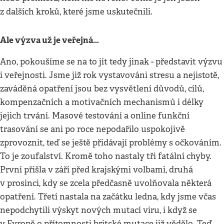
z dalších kroků, které jsme uskutečnili.
Ale výzva už je veřejná…
Ano, pokoušíme se na to jít tedy jinak - představit výzvu
i veřejnosti. Jsme již rok vystavováni stresu a nejistotě,
zaváděná opatření jsou bez vysvětlení důvodů, cílů,
kompenzačních a motivačních mechanismů i délky
jejich trvání. Masové testování a online funkční
trasování se ani po roce nepodařilo uspokojivě
zprovoznit, teď se ještě přidávají problémy s očkováním.
To je zoufalství. Kromě toho nastaly tři fatální chyby.
První přišla v září před krajskými volbami, druhá
v prosinci, kdy se zcela předčasně uvolňovala některá
opatření. Třetí nastala na začátku ledna, kdy jsme včas
nepodchytili výskyt nových mutací viru, i když se
v Evropě o přítomnosti britské mutace již vědělo. Teď