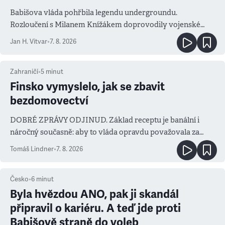
Babišova vláda pohřbila legendu undergroundu.
Rozloučení s Milanem Knížákem doprovodily vojenské
salvy i kritika pokrokářů
Jan H. Vitvar
•
7. 8. 2026
Zahraničí
•
5
minut
Finsko vymyslelo, jak se zbavit
bezdomovectví
DOBRÉ ZPRÁVY ODJINUD. Základ receptu je banální i
náročný současně: aby to vláda opravdu považovala za
prioritu
Tomáš Lindner
•
7. 8. 2026
Česko
•
6
minut
Byla hvězdou ANO, pak ji skandál
připravil o kariéru. A teď jde proti
Babišově straně do voleb