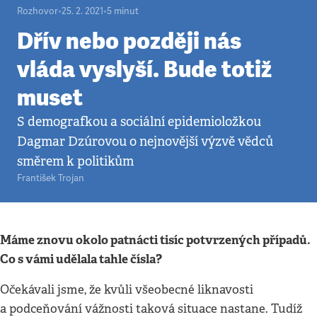
Rozhovor
•
25. 2. 2021
•
5
minut
Dřív nebo později nás
vláda vyslyší. Bude totiž
muset
S demografkou a sociální epidemioložkou
Dagmar Dzúrovou o nejnovější výzvě vědců
směrem k politikům
František Trojan
Máme znovu okolo patnácti tisíc potvrzených případů.
Co s vámi udělala tahle čísla?
Očekávali jsme, že kvůli všeobecné liknavosti
a podceňování vážnosti taková situace nastane. Tudíž