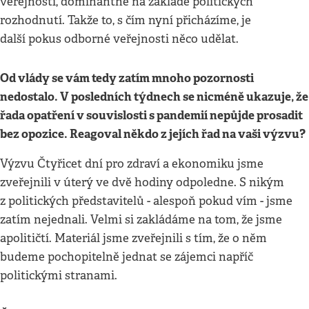
veřejnosti, dominantně na základě politických
rozhodnutí. Takže to, s čím nyní přicházíme, je
další pokus odborné veřejnosti něco udělat.
Od vlády se vám tedy zatím mnoho pozornosti
nedostalo. V posledních týdnech se nicméně ukazuje, že
řada opatření v souvislosti s pandemií nepůjde prosadit
bez opozice. Reagoval někdo z jejích řad na vaši výzvu?
Výzvu Čtyřicet dní pro zdraví a ekonomiku jsme
zveřejnili v úterý ve dvě hodiny odpoledne. S nikým
z politických představitelů - alespoň pokud vím - jsme
zatím nejednali. Velmi si zakládáme na tom, že jsme
apolitičtí. Materiál jsme zveřejnili s tím, že o něm
budeme pochopitelně jednat se zájemci napříč
politickými stranami.