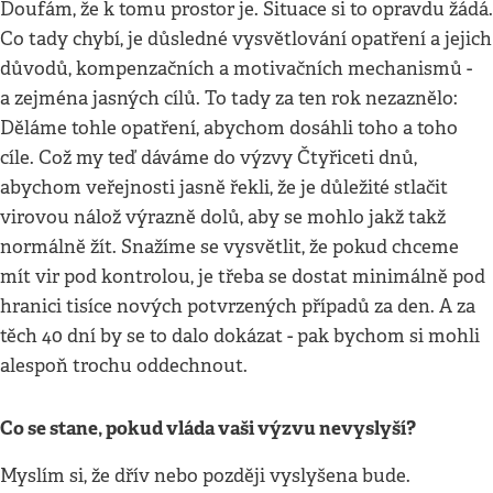
Doufám, že k tomu prostor je. Situace si to opravdu žádá.
Co tady chybí, je důsledné vysvětlování opatření a jejich
důvodů, kompenzačních a motivačních mechanismů -
a zejména jasných cílů. To tady za ten rok nezaznělo:
Děláme tohle opatření, abychom dosáhli toho a toho
cíle. Což my teď dáváme do výzvy Čtyřiceti dnů,
abychom veřejnosti jasně řekli, že je důležité stlačit
virovou nálož výrazně dolů, aby se mohlo jakž takž
normálně žít. Snažíme se vysvětlit, že pokud chceme
mít vir pod kontrolou, je třeba se dostat minimálně pod
hranici tisíce nových potvrzených případů za den. A za
těch 40 dní by se to dalo dokázat - pak bychom si mohli
alespoň trochu oddechnout.
Co se stane, pokud vláda vaši výzvu nevyslyší?
Myslím si, že dřív nebo později vyslyšena bude.