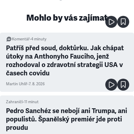
Mohlo by vás zajímat
Komentář
•
4
minuty
Patříš před soud, doktůrku. Jak chápat
útoky na Anthonyho Fauciho, jenž
rozhodoval o zdravotní strategii USA v
časech covidu
Martin Uhlíř
•
7. 8. 2026
Zahraničí
•
11
minut
Pedro Sanchéz se nebojí ani Trumpa, ani
populistů. Španělský premiér jde proti
proudu