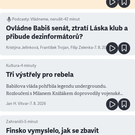
Podcasty
:
Vládneme, nerušit
•
42 minut
Ovládne Babiš senát, ztratí Láska klub a
přibude dezinformátorů?
Kristýna Jelínková
,
František Trojan
,
Filip Zelenka
•
7. 8. 2026
Kultura
•
4
minuty
Tři výstřely pro rebela
Babišova vláda pohřbila legendu undergroundu.
Rozloučení s Milanem Knížákem doprovodily vojenské
salvy i kritika pokrokářů
Jan H. Vitvar
•
7. 8. 2026
Zahraničí
•
5
minut
Finsko vymyslelo, jak se zbavit