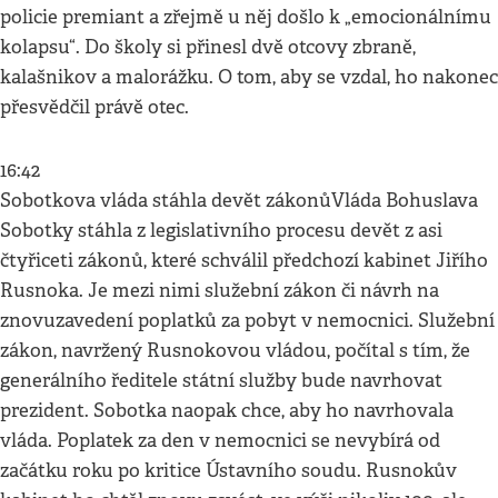
policie premiant a zřejmě u něj došlo k „emocionálnímu
kolapsu“. Do školy si přinesl dvě otcovy zbraně,
kalašnikov a malorážku. O tom, aby se vzdal, ho nakonec
přesvědčil právě otec.
16:42
Sobotkova vláda stáhla devět zákonůVláda Bohuslava
Sobotky stáhla z legislativního procesu devět z asi
čtyřiceti zákonů, které schválil předchozí kabinet Jiřího
Rusnoka. Je mezi nimi služební zákon či návrh na
znovuzavedení poplatků za pobyt v nemocnici. Služební
zákon, navržený Rusnokovou vládou, počítal s tím, že
generálního ředitele státní služby bude navrhovat
prezident. Sobotka naopak chce, aby ho navrhovala
vláda. Poplatek za den v nemocnici se nevybírá od
začátku roku po kritice Ústavního soudu. Rusnokův