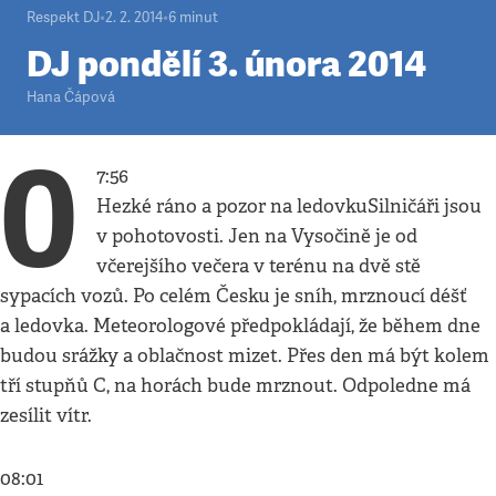
Respekt DJ
•
2. 2. 2014
•
6
minut
DJ pondělí 3. února 2014
Hana Čápová
0
7:56
Hezké ráno a pozor na ledovkuSilničáři jsou
v pohotovosti. Jen na Vysočině je od
včerejšího večera v terénu na dvě stě
sypacích vozů. Po celém Česku je sníh, mrznoucí déšť
a ledovka. Meteorologové předpokládají, že během dne
budou srážky a oblačnost mizet. Přes den má být kolem
tří stupňů C, na horách bude mrznout. Odpoledne má
zesílit vítr.
08:01