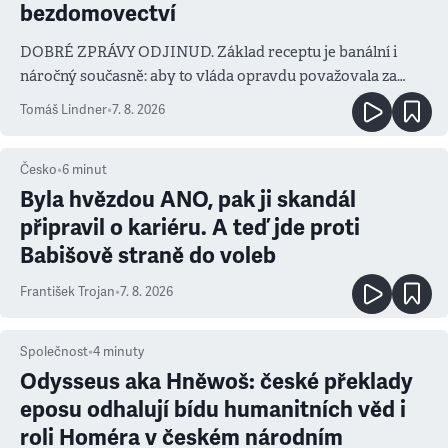
bezdomovectví
DOBRÉ ZPRÁVY ODJINUD. Základ receptu je banální i
náročný současně: aby to vláda opravdu považovala za
prioritu
Tomáš Lindner
•
7. 8. 2026
Česko
•
6
minut
Byla hvězdou ANO, pak ji skandál
připravil o kariéru. A teď jde proti
Babišově straně do voleb
František Trojan
•
7. 8. 2026
Společnost
•
4
minuty
Odysseus aka Hněwoš: české překlady
eposu odhalují bídu humanitních věd i
roli Homéra v českém národním