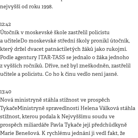
nejvyšší od roku 1998.
12:42
Útočník v moskevské škole zastřelil policistu
a učiteleDo moskevské střední školy pronikl útočník,
který držel dvacet patnáctiletých žáků jako rukojmí.
Podle agentury ITAR-TASS se jednalo o žáka jednoho
z vyšších ročníků. Dříve, než byl zneškodněn, zastřelil
učitele a policistu. Co ho k činu vedlo není jasné.
13:40
Nová ministryně stáhla stížnost ve prospěch
TykačeMinistryně spravedlnosti Helena Válková stáhla
stížnost, kterou podala k Nejvyššímu soudu ve
prospěch miliardáře Pavla Tykače její předchůdkyně
Marie Benešová. K rychlému jednání ji vedl fakt, že