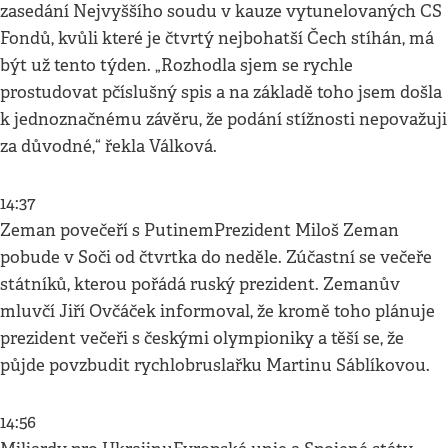
zasedání Nejvyššího soudu v kauze vytunelovaných CS
Fondů, kvůli které je čtvrtý nejbohatší Čech stíhán, má
být už tento týden. „Rozhodla sjem se rychle
prostudovat pčíslušný spis a na základě toho jsem došla
k jednoznačnému závěru, že podání stížnosti nepovažuji
za důvodné,“ řekla Válková.
14:37
Zeman povečeří s PutinemPrezident Miloš Zeman
pobude v Soči od čtvrtka do neděle. Zúčastní se večeře
státníků, kterou pořádá ruský prezident. Zemanův
mluvčí Jiří Ovčáček informoval, že kromě toho plánuje
prezident večeři s českými olympioniky a těší se, že
půjde povzbudit rychlobruslařku Martinu Sáblíkovou.
14:56