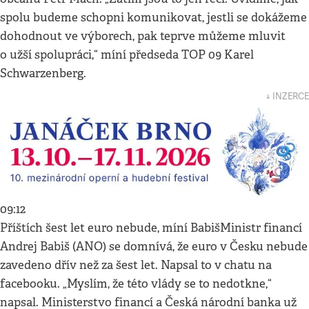
spolu budeme schopni komunikovat, jestli se dokážeme
dohodnout ve výborech, pak teprve můžeme mluvit
o užší spolupráci,“ míní předseda TOP 09 Karel
Schwarzenberg.
↓ INZERCE
09:12
Příštích šest let euro nebude, míní BabišMinistr financí
Andrej Babiš (ANO) se domnívá, že euro v Česku nebude
zavedeno dřív než za šest let. Napsal to v chatu na
facebooku. „Myslím, že této vlády se to nedotkne,“
napsal. Ministerstvo financí a Česká národní banka už