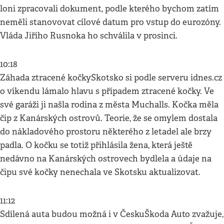
loni zpracovali dokument, podle kterého bychom zatím
neměli stanovovat cílové datum pro vstup do eurozóny.
Vláda Jiřího Rusnoka ho schválila v prosinci.
10:18
Záhada ztracené kočkySkotsko si podle serveru idnes.cz
o víkendu lámalo hlavu s případem ztracené kočky. Ve
své garáži ji našla rodina z města Muchalls. Kočka měla
čip z Kanárských ostrovů. Teorie, že se omylem dostala
do nákladového prostoru některého z letadel ale brzy
padla. O kočku se totiž přihlásila žena, která ještě
nedávno na Kanárských ostrovech bydlela a údaje na
čipu své kočky nenechala ve Skotsku aktualizovat.
11:12
Sdílená auta budou možná i v ČeskuŠkoda Auto zvažuje,