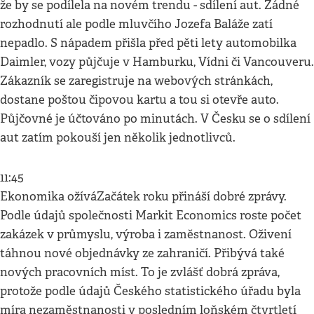
že by se podílela na novém trendu - sdílení aut. Žádné
rozhodnutí ale podle mluvčího Jozefa Baláže zatí
nepadlo. S nápadem přišla před pěti lety automobilka
Daimler, vozy půjčuje v Hamburku, Vídni či Vancouveru.
Zákazník se zaregistruje na webových stránkách,
dostane poštou čipovou kartu a tou si otevře auto.
Půjčovné je účtováno po minutách. V Česku se o sdílení
aut zatím pokouší jen několik jednotlivců.
11:45
Ekonomika ožíváZačátek roku přináší dobré zprávy.
Podle údajů společnosti Markit Economics roste počet
zakázek v průmyslu, výroba i zaměstnanost. Oživení
táhnou nové objednávky ze zahraničí. Přibývá také
nových pracovních míst. To je zvlášť dobrá zpráva,
protože podle údajů Českého statistického úřadu byla
míra nezaměstnanosti v posledním loňském čtvrtletí