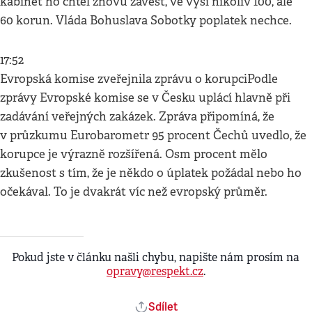
kabinet ho chtěl znovu zavést, ve výši nikoliv 100, ale
60 korun. Vláda Bohuslava Sobotky poplatek nechce.
17:52
Evropská komise zveřejnila zprávu o korupciPodle
zprávy Evropské komise se v Česku uplácí hlavně při
zadávání veřejných zakázek. Zpráva připomíná, že
v průzkumu Eurobarometr 95 procent Čechů uvedlo, že
korupce je výrazně rozšířená. Osm procent mělo
zkušenost s tím, že je někdo o úplatek požádal nebo ho
očekával. To je dvakrát víc než evropský průměr.
Pokud jste v článku našli chybu, napište nám prosím na
opravy@respekt.cz
.
Sdílet