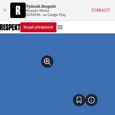
Týdeník Respekt
×
ZOBRAZIT
Respekt Media
ZDARMA - na Google Play
Koupit předplatné