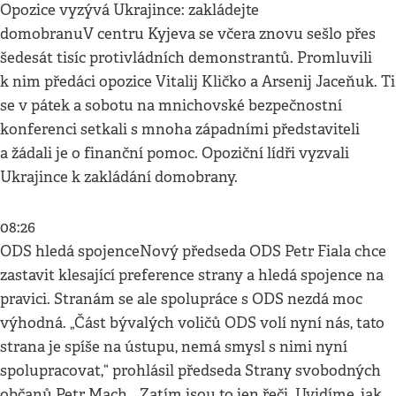
Opozice vyzývá Ukrajince: zakládejte
domobranuV centru Kyjeva se včera znovu sešlo přes
šedesát tisíc protivládních demonstrantů. Promluvili
k nim předáci opozice Vitalij Kličko a Arsenij Jaceňuk. Ti
se v pátek a sobotu na mnichovské bezpečnostní
konferenci setkali s mnoha západními představiteli
a žádali je o finanční pomoc. Opoziční lídři vyzvali
Ukrajince k zakládání domobrany.
08:26
ODS hledá spojenceNový předseda ODS Petr Fiala chce
zastavit klesající preference strany a hledá spojence na
pravici. Stranám se ale spolupráce s ODS nezdá moc
výhodná. „Část bývalých voličů ODS volí nyní nás, tato
strana je spíše na ústupu, nemá smysl s nimi nyní
spolupracovat,“ prohlásil předseda Strany svobodných
občanů Petr Mach. „Zatím jsou to jen řeči. Uvidíme, jak