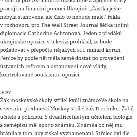
Miliardy pro UkrajinuEvropská unie a Spojené státy
pracují na finanční pomoci Ukrajině. „Částka ještě
nebyla stanovena, ale číslo to nebude malé,“ řekla
v rozhovoru pro The Wall Street Journal šéfka unijní
diplomacie Catherine Ashtonová. Jeden z předáků
ukrajinské opozice v televizi prohlásil, že bude
požadovat v přepočtu nějakých 300 miliard korun.
Peníze by podle něj měla země dostat po provedení
ústavních reforem a ustanovení nové vlády,
kontrolované současnou opozicí.
15:37
Žák moskevské školy střílel kvůli známceVe škole na
severním předměstí Moskvy střílel žák 11.ročníku. Zabil
učitele a policistu. S dvaatřicetiletým učitelem biologie
a zeměpisu měl spor o známku. Známka od něj mu
bránila v tom, aby získal vyznamenání. Střelec byl dle