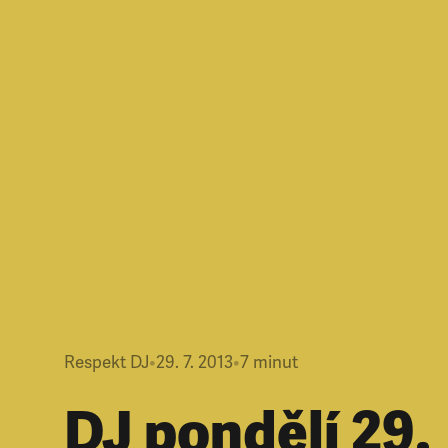
Respekt DJ
•
29. 7. 2013
•
7
minut
DJ pondělí 29.