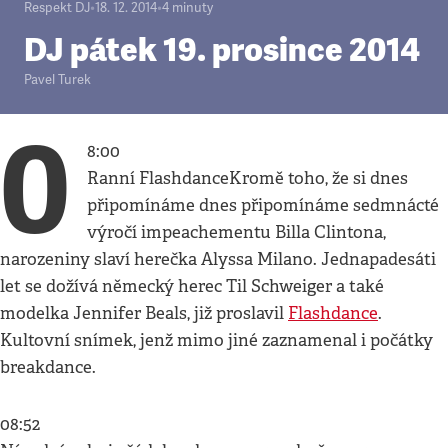
Respekt DJ
•
18. 12. 2014
•
4
minuty
DJ pátek 19. prosince 2014
Pavel Turek
0
8:00
Ranní FlashdanceKromě toho, že si dnes
připomínáme dnes připomínáme sedmnácté
výročí impeachementu Billa Clintona,
narozeniny slaví herečka Alyssa Milano. Jednapadesáti
let se dožívá německý herec Til Schweiger a také
modelka Jennifer Beals, již proslavil
Flashdance
.
Kultovní snímek, jenž mimo jiné zaznamenal i počátky
breakdance.
08:52