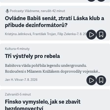
Podcasty
:
Vládneme, nerušit
•
42 minut
Ovládne Babiš senát, ztratí Láska klub a
přibude dezinformátorů?
Kristýna Jelínková
,
František Trojan
,
Filip Zelenka
•
7. 8. 2026
Kultura
•
4
minuty
Tři výstřely pro rebela
Babišova vláda pohřbila legendu undergroundu.
Rozloučení s Milanem Knížákem doprovodily vojenské
salvy i kritika pokrokářů
Jan H. Vitvar
•
7. 8. 2026
Zahraničí
•
5
minut
Finsko vymyslelo, jak se zbavit
bezdomovectví