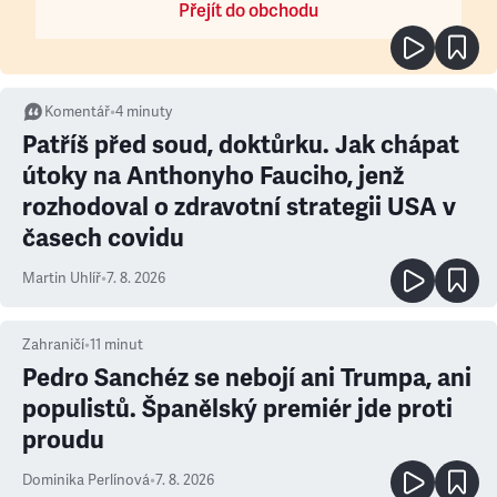
Přejít do obchodu
Komentář
•
4
minuty
Patříš před soud, doktůrku. Jak chápat
útoky na Anthonyho Fauciho, jenž
rozhodoval o zdravotní strategii USA v
časech covidu
Martin Uhlíř
•
7. 8. 2026
Zahraničí
•
11
minut
Pedro Sanchéz se nebojí ani Trumpa, ani
populistů. Španělský premiér jde proti
proudu
Dominika Perlínová
•
7. 8. 2026