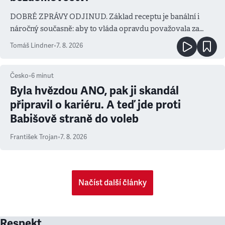
DOBRÉ ZPRÁVY ODJINUD. Základ receptu je banální i
náročný současně: aby to vláda opravdu považovala za
prioritu
Tomáš Lindner
•
7. 8. 2026
Česko
•
6
minut
Byla hvězdou ANO, pak ji skandál
připravil o kariéru. A teď jde proti
Babišově straně do voleb
František Trojan
•
7. 8. 2026
Načíst další články
Respekt