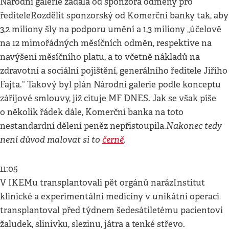
Národní galerie žádala od sponzora odměny pro
řediteleRozdělit sponzorský od Komerční banky tak, aby
3,2 miliony šly na podporu umění a 1,3 miliony „účelově
na 12 mimořádných měsíčních odměn, respektive na
navýšení měsíčního platu, a to včetně nákladů na
zdravotní a sociální pojištění, generálního ředitele Jiřího
Fajta.“ Takový byl plán Národní galerie podle konceptu
zářijové smlouvy, již cituje MF DNES. Jak se však píše
o několik řádek dále, Komerční banka na toto
Nakonec tedy
nestandardní dělení peněz nepřistoupila.
není důvod malovat si to
černě
.
11:05
V IKEMu transplantovali pět orgánů narázInstitut
klinické a experimentální medicíny v unikátní operaci
transplantoval před týdnem šedesátiletému pacientovi
žaludek, slinivku, slezinu, játra a tenké střevo.