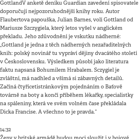
GottlandV anketě deníku Guardian zavedení spisovatele
doporučují nejpozoruhodnější knihy roku. Autor
Flaubertova papouška, Julian Barnes, volí Gottland od
Mariusze Szczygiela, který letos vyšel v anglickém
překladu. Jeho zdůvodnění je vskutku nádherné:
„Gottland je jedna z těch nádherných nezařaditelných
knih: polský novinář tu vypráví dějiny dvacátého století
v Československu. Výsledkem působí jako literatura
faktu napsaná Bohumilem Hrabalem. Sczygiel je
zvláštní, má nadhled a všímá si zábavných detailů.
Začíná čtyřicetistránkovým pojednáním o Baťově
továrně na boty a končí příběhem lékařky, specialistky
na spáleniny, která ve svém volném čase překládala
Dicka Francise. A všechno to je pravda.“
14:32
Ženy v britské armádě budou moci sloužit i v bojové