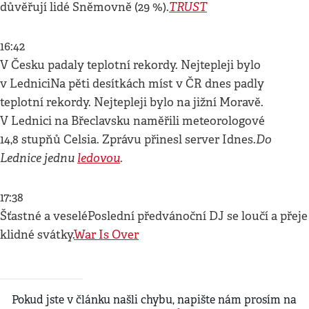
TRUST
důvěřují lidé Sněmovně (29 %).
16:42
V Česku padaly teplotní rekordy. Nejtepleji bylo
v LedniciNa pěti desítkách míst v ČR dnes padly
teplotní rekordy. Nejtepleji bylo na jižní Moravě.
V Lednici na Břeclavsku naměřili meteorologové
Do
14,8 stupňů Celsia. Zprávu přinesl server Idnes.
Lednice jednu
ledovou
.
17:38
Šťastné a veseléPoslední předvánoční DJ se loučí a přeje
klidné svátky.
War Is Over
Pokud jste v článku našli chybu, napište nám prosím na