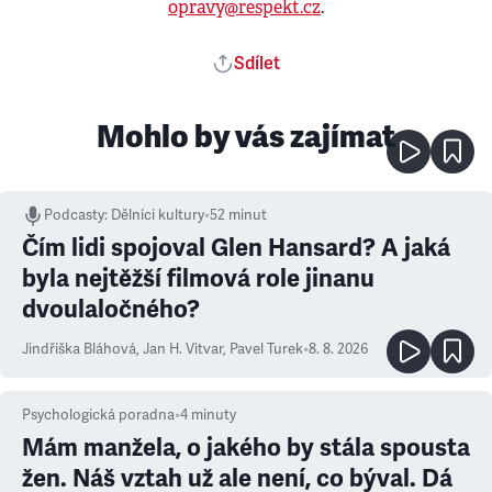
opravy@respekt.cz
.
Sdílet
Mohlo by vás zajímat
Podcasty
:
Dělníci kultury
•
52 minut
Čím lidi spojoval Glen Hansard? A jaká
byla nejtěžší filmová role jinanu
dvoulaločného?
Jindřiška Bláhová
,
Jan H. Vitvar
,
Pavel Turek
•
8. 8. 2026
Psychologická poradna
•
4
minuty
Mám manžela, o jakého by stála spousta
žen. Náš vztah už ale není, co býval. Dá