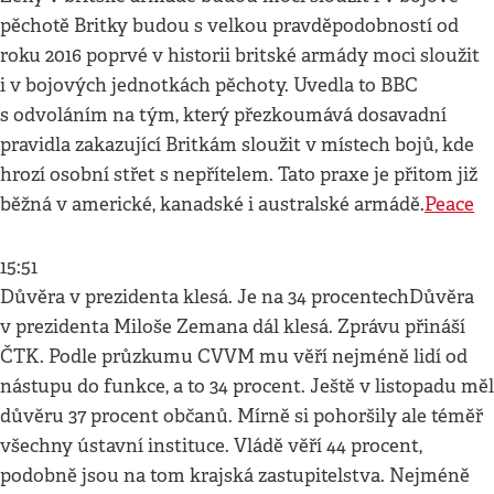
pěchotě Britky budou s velkou pravděpodobností od
roku 2016 poprvé v historii britské armády moci sloužit
i v bojových jednotkách pěchoty. Uvedla to BBC
s odvoláním na tým, který přezkoumává dosavadní
pravidla zakazující Britkám sloužit v místech bojů, kde
hrozí osobní střet s nepřítelem. Tato praxe je přitom již
běžná v americké, kanadské i australské armádě.
Peace
15:51
Důvěra v prezidenta klesá. Je na 34 procentechDůvěra
v prezidenta Miloše Zemana dál klesá. Zprávu přináší
ČTK. Podle průzkumu CVVM mu věří nejméně lidí od
nástupu do funkce, a to 34 procent. Ještě v listopadu měl
důvěru 37 procent občanů. Mírně si pohoršily ale téměř
všechny ústavní instituce. Vládě věří 44 procent,
podobně jsou na tom krajská zastupitelstva. Nejméně