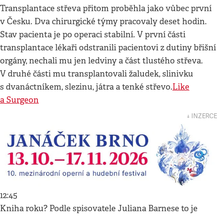
Transplantace střeva přitom proběhla jako vůbec první
v Česku. Dva chirurgické týmy pracovaly deset hodin.
Stav pacienta je po operaci stabilní. V první části
transplantace lékaři odstranili pacientovi z dutiny břišní
orgány, nechali mu jen ledviny a část tlustého střeva.
V druhé části mu transplantovali žaludek, slinivku
s dvanáctníkem, slezinu, játra a tenké střevo.
Like
a Surgeon
↓ INZERCE
12:45
Kniha roku? Podle spisovatele Juliana Barnese to je