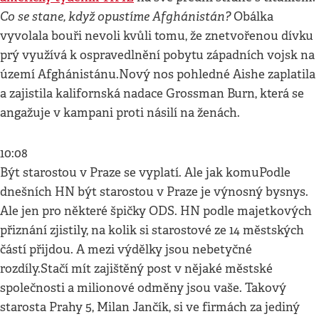
Co se stane, když opustíme Afghánistán?
Obálka
vyvolala bouři nevoli kvůli tomu, že znetvořenou dívku
prý využívá k ospravedlnění pobytu západních vojsk na
území Afghánistánu.Nový nos pohledné Aishe zaplatila
a zajistila kalifornská nadace Grossman Burn, která se
angažuje v kampani proti násilí na ženách.
10:08
Být starostou v Praze se vyplatí. Ale jak komuPodle
dnešních HN být starostou v Praze je výnosný bysnys.
Ale jen pro některé špičky ODS. HN podle majetkových
přiznání zjistily, na kolik si starostové ze 14 městských
částí přijdou. A mezi výdělky jsou nebetyčné
rozdíly.Stačí mít zajištěný post v nějaké městské
společnosti a milionové odměny jsou vaše. Takový
starosta Prahy 5, Milan Jančík, si ve firmách za jediný