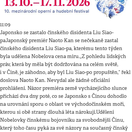
11:09
Japonsko se zastalo čínského disidenta Liu Siao-
paJaponský premiér Naoto Kan se nečekaně zastal
čínského disidenta Liu Siao-pa, kterému tento týden
byla udělena Nobelova cena míru.„Z pohledu lidských
práv, která by měla být dodržována na celém světě,
i v Číně, je záhodno, aby byl Liu Siao-po propuštěn,“ řekl
doslova Naoto Kan. Nevydal ale žádné oficiální
prohlášení. Názor premiéra země vycházejícího slunce
přichází dva dny poté, co se Japonsko s Čínou dohodlo
na urovnání sporu o oblast ve východočínském moři,
kterou si obě strany dlouhá léta nárokují.Udělení
Nobelovky čínskému bojovníku za svobodnější Čínu,
který toho času pyká za své názory na současný čínský