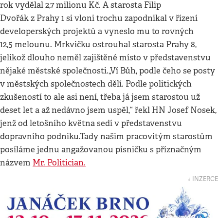
rok vydělal 2,7 milionu Kč. A starosta Filip
Dvořák z Prahy 1 si vloni trochu zapodnikal v řízení
developerských projektů a vyneslo mu to rovných
12,5 melounu. Mrkvičku ostrouhal starosta Prahy 8,
jelikož dlouho neměl zajištěné místo v představenstvu
nějaké městské společnosti.„Ví Bůh, podle čeho se posty
v městských společnostech dělí. Podle politických
zkušeností to ale asi není, třeba já jsem starostou už
deset let a až nedávno jsem uspěl,“ řekl HN Josef Nosek,
jenž od letošního května sedí v představenstvu
dopravního podniku.Tady našim pracovitým starostům
posíláme jednu angažovanou písničku s příznačným
názvem
Mr. Politician.
↓ INZERCE