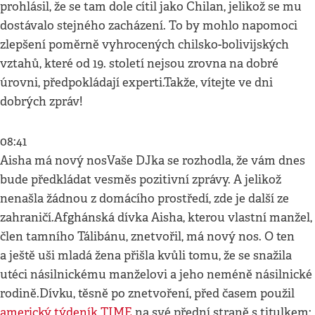
prohlásil, že se tam dole cítil jako Chilan, jelikož se mu
dostávalo stejného zacházení. To by mohlo napomoci
zlepšení poměrně vyhrocených chilsko-bolivijských
vztahů, které od 19. století nejsou zrovna na dobré
úrovni, předpokládají experti.Takže, vítejte ve dni
dobrých zpráv!
08:41
Aisha má nový nosVaše DJka se rozhodla, že vám dnes
bude předkládat vesměs pozitivní zprávy. A jelikož
nenašla žádnou z domácího prostředí, zde je další ze
zahraničí.Afghánská dívka Aisha, kterou vlastní manžel,
člen tamního Tálibánu, znetvořil, má nový nos. O ten
a ještě uši mladá žena přišla kvůli tomu, že se snažila
utéci násilnickému manželovi a jeho neméně násilnické
rodině.Dívku, těsně po znetvoření, před časem použil
americký týdeník TIME
na své přední straně s titulkem: