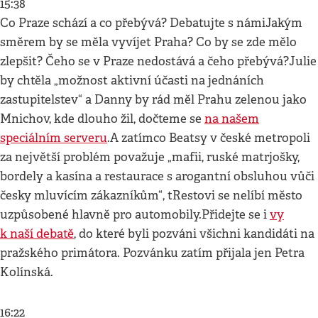
15:38
Co Praze schází a co přebývá? Debatujte s námiJakým
směrem by se měla vyvíjet Praha? Co by se zde mělo
zlepšit? Čeho se v Praze nedostává a čeho přebývá?Julie
by chtěla „možnost aktivní účasti na jednáních
zastupitelstev“ a Danny by rád měl Prahu zelenou jako
Mnichov, kde dlouho žil, dočteme se
na našem
speciálním serveru
.A zatímco Beatsy v české metropoli
za největší problém považuje „mafii, ruské matrjošky,
bordely a kasína a restaurace s arogantní obsluhou vůči
česky mluvícím zákazníkům“, tRestovi se nelíbí město
uzpůsobené hlavně pro automobily.Přidejte se i
vy
k naší debatě
, do které byli pozváni všichni kandidáti na
pražského primátora. Pozvánku zatím přijala jen Petra
Kolínská.
16:22