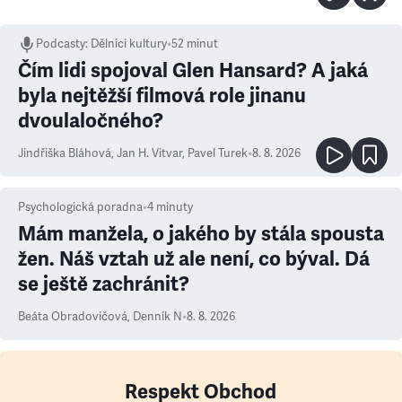
Podcasty
:
Dělníci kultury
•
52 minut
Čím lidi spojoval Glen Hansard? A jaká
byla nejtěžší filmová role jinanu
dvoulaločného?
Jindřiška Bláhová
,
Jan H. Vitvar
,
Pavel Turek
•
8. 8. 2026
Psychologická poradna
•
4
minuty
Mám manžela, o jakého by stála spousta
žen. Náš vztah už ale není, co býval. Dá
se ještě zachránit?
Beáta Obradovičová
,
Denník N
•
8. 8. 2026
Respekt Obchod