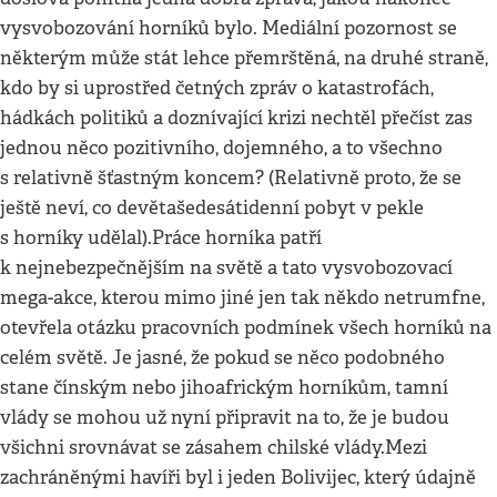
vysvobozování horníků bylo. Mediální pozornost se
některým může stát lehce přemrštěná, na druhé straně,
kdo by si uprostřed četných zpráv o katastrofách,
hádkách politiků a doznívající krizi nechtěl přečíst zas
jednou něco pozitivního, dojemného, a to všechno
s relativně šťastným koncem? (Relativně proto, že se
ještě neví, co devětašedesátidenní pobyt v pekle
s horníky udělal).Práce horníka patří
k nejnebezpečnějším na světě a tato vysvobozovací
mega-akce, kterou mimo jiné jen tak někdo netrumfne,
otevřela otázku pracovních podmínek všech horníků na
celém světě. Je jasné, že pokud se něco podobného
stane čínským nebo jihoafrickým horníkům, tamní
vlády se mohou už nyní připravit na to, že je budou
všichni srovnávat se zásahem chilské vlády.Mezi
zachráněnými havíři byl i jeden Bolivijec, který údajně