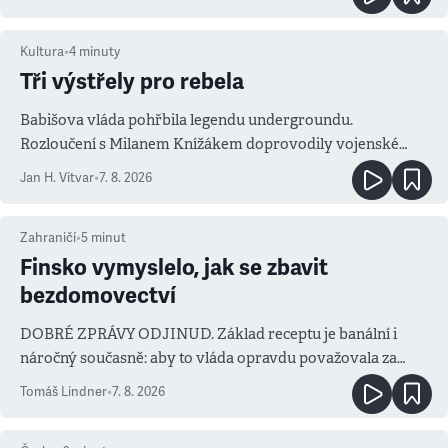
Kultura
•
4
minuty
Tři výstřely pro rebela
Babišova vláda pohřbila legendu undergroundu.
Rozloučení s Milanem Knížákem doprovodily vojenské
salvy i kritika pokrokářů
Jan H. Vitvar
•
7. 8. 2026
Zahraničí
•
5
minut
Finsko vymyslelo, jak se zbavit
bezdomovectví
DOBRÉ ZPRÁVY ODJINUD. Základ receptu je banální i
náročný současně: aby to vláda opravdu považovala za
prioritu
Tomáš Lindner
•
7. 8. 2026