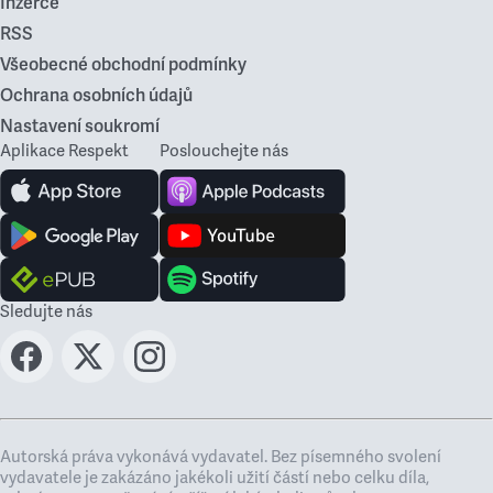
Inzerce
RSS
Všeobecné obchodní podmínky
Ochrana osobních údajů
Nastavení soukromí
Aplikace Respekt
Poslouchejte nás
Sledujte nás
Autorská práva vykonává vydavatel. Bez písemného svolení
vydavatele je zakázáno jakékoli užití částí nebo celku díla,