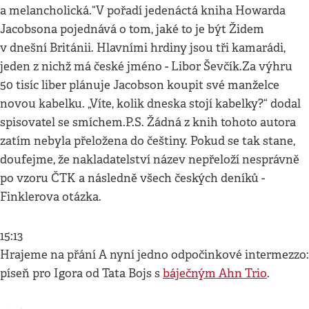
a melancholická.“V pořadí jedenáctá kniha Howarda
Jacobsona pojednává o tom, jaké to je být Židem
v dnešní Británii. Hlavními hrdiny jsou tři kamarádi,
jeden z nichž má české jméno - Libor Ševčík.Za výhru
50 tisíc liber plánuje Jacobson koupit své manželce
novou kabelku. „Víte, kolik dneska stojí kabelky?“ dodal
spisovatel se smíchem.P.S. Žádná z knih tohoto autora
zatím nebyla přeložena do češtiny. Pokud se tak stane,
doufejme, že nakladatelství název nepřeloží nesprávně
po vzoru ČTK a následně všech českých deníků -
Finklerova otázka.
15:13
Hrajeme na přání A nyní jedno odpočinkové intermezzo:
píseň pro Igora od Tata Bojs s
báječným Ahn Trio
.