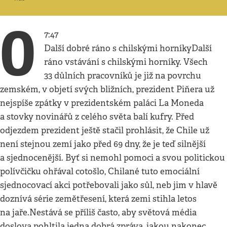
0
7:47
Další dobré ráno s chilskými horníkyDalší
ráno vstávání s chilskými horníky. Všech
33 důlních pracovníků je již na povrchu
zemském, v objetí svých bližních, prezident Piňera už
nejspíše zpátky v prezidentském paláci La Moneda
a stovky novinářů z celého světa balí kufry. Před
odjezdem prezident ještě stačil prohlásit, že Chile už
není stejnou zemí jako před 69 dny, že je teď silnější
a sjednocenější. Byť si nemohl pomoci a svou politickou
polívčičku ohřával cotošlo, Chilané tuto emociální
sjednocovací akci potřebovali jako sůl, neb jim v hlavě
doznívá série zemětřesení, která zemi stihla letos
na jaře.Nestává se příliš často, aby světová média
doslova pohltila jedna dobrá zpráva, jakou nakonec