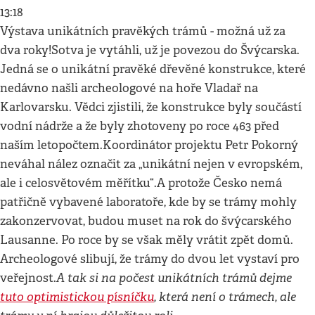
13:18
Výstava unikátních pravěkých trámů - možná už za
dva roky!Sotva je vytáhli, už je povezou do Švýcarska.
Jedná se o unikátní pravěké dřevěné konstrukce, které
nedávno našli archeologové na hoře Vladař na
Karlovarsku. Vědci zjistili, že konstrukce byly součástí
vodní nádrže a že byly zhotoveny po roce 463 před
naším letopočtem.Koordinátor projektu Petr Pokorný
neváhal nález označit za „unikátní nejen v evropském,
ale i celosvětovém měřítku“.A protože Česko nemá
patřičně vybavené laboratoře, kde by se trámy mohly
zakonzervovat, budou muset na rok do švýcarského
Lausanne. Po roce by se však měly vrátit zpět domů.
Archeologové slibují, že trámy do dvou let vystaví pro
A tak si na počest unikátních trámů dejme
veřejnost.
tuto optimistickou písníčku
, která není o trámech, ale