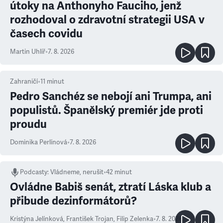
útoky na Anthonyho Fauciho, jenž
rozhodoval o zdravotní strategii USA v
časech covidu
Martin Uhlíř
•
7. 8. 2026
Zahraničí
•
11
minut
Pedro Sanchéz se nebojí ani Trumpa, ani
populistů. Španělský premiér jde proti
proudu
Dominika Perlínová
•
7. 8. 2026
Podcasty
:
Vládneme, nerušit
•
42 minut
Ovládne Babiš senát, ztratí Láska klub a
přibude dezinformátorů?
Kristýna Jelínková
,
František Trojan
,
Filip Zelenka
•
7. 8. 2026