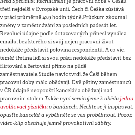
Reed Specialist Recruitment
je pracovní doba v Česku
třetí nejdelší v Evropské unii. Čech či Češka zůstává
v práci průměrně 42,9 hodin týdně.Průzkum zkoumal
změny v zaměstnávání za posledních padesát let.
Revoluci údajně podle dotazovaných přinesl vynález
emailu, bez kterého si svůj nejen pracovní život
nedokáže představit polovina respondentů. A co víc,
téměř třetina lidí si svou práci nedokáže představit bez
flirtování a žertování přímo na půdě
zaměstnavatele.Studie navíc tvrdí, že Češi během
pracovní doby málo obědvají. Dvě pětiny zaměstnanců
v ČR údajně neopouští kancelář a obědvají nad
Takže nyní servírujeme k obědu
jednu
pracovním stolem.
uvolňovací písníčku
o banánech. Nechte se jí inspirovat,
opusťte kancelář a vyběhněte se ven proběhnout. Pozor,
video-klip obsahuje jemně provokativní záběry.