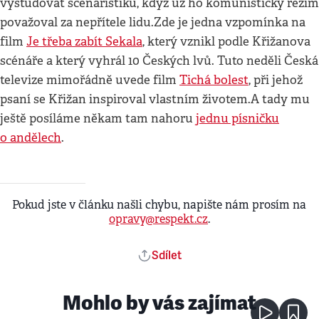
vystudovat scenáristiku, když už ho komunistický režim
považoval za nepřítele lidu.Zde je jedna vzpomínka na
film
Je třeba zabít Sekala
, který vznikl podle Křižanova
scénáře a který vyhrál 10 Českých lvů. Tuto neděli Česká
televize mimořádně uvede film
Tichá bolest
, při jehož
psaní se Křižan inspiroval vlastním životem.A tady mu
ještě posíláme někam tam nahoru
jednu písničku
o andělech
.
Pokud jste v článku našli chybu, napište nám prosím na
opravy@respekt.cz
.
Sdílet
Mohlo by vás zajímat