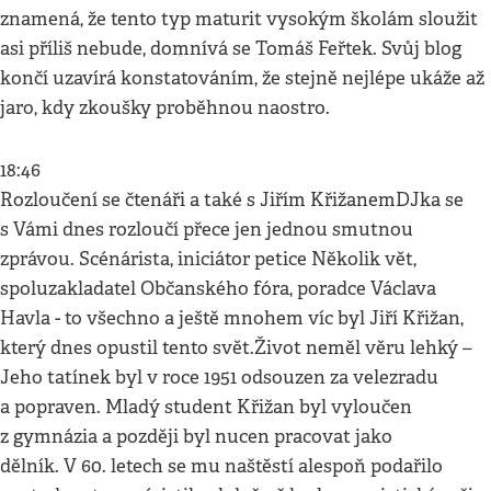
znamená, že tento typ maturit vysokým školám sloužit
asi příliš nebude, domnívá se Tomáš Feřtek. Svůj blog
končí uzavírá konstatováním, že stejně nejlépe ukáže až
jaro, kdy zkoušky proběhnou naostro.
18:46
Rozloučení se čtenáři a také s Jiřím KřižanemDJka se
s Vámi dnes rozloučí přece jen jednou smutnou
zprávou. Scénárista, iniciátor petice Několik vět,
spoluzakladatel Občanského fóra, poradce Václava
Havla - to všechno a ještě mnohem víc byl Jiří Křižan,
který dnes opustil tento svět.Život neměl věru lehký –
Jeho tatínek byl v roce 1951 odsouzen za velezradu
a popraven. Mladý student Křižan byl vyloučen
z gymnázia a později byl nucen pracovat jako
dělník. V 60. letech se mu naštěstí alespoň podařilo