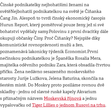
Čínské podnikatelky nejbohatšími ženami na
světěNejbohatší podnikatelkou na světě je Číňanka
Čang Jin. Alespoň to tvrdí čínský ekonomický časopis
Hurun Report, který poměřoval pouze ženy, jež si své
bohatství vydělaly samy.Polovinu z první dvacítky dále
okupují občanky Číny. Proč Číňanky? Nejspíše díky
komunistické rovnoprávnosti mužů a žen,
poznamenává lakonicky týdeník Economist.První
nečínskou podnikatelkou je Španělka Rosalía Mera,
majitelka oděvního podniku Zara, která obsadila čtvrtou
příčku. Žena nedávno sesazeného moskevského
starosty Jurije Lužkova, Jelena Baturina, skončila na
šestém místě. Do Moskvy proto posíláme rovnou dvě
skladby - jednu od slavné ruské kapely Akvarium
s příznačným názvem
Moskevská říjnová
a jednu
vypalovačku od
Tiger Lillies o jednom Rusovi na trhu
.