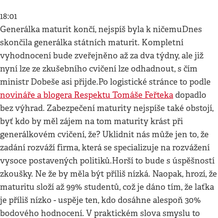
18:01
Generálka maturit končí, nejspíš byla k ničemuDnes
skončila generálka státních maturit. Kompletní
vyhodnocení bude zveřejněno až za dva týdny, ale již
nyní lze ze zkušebního cvičení lze odhadnout, s čím
ministr Dobeše asi přijde.Po logistické stránce to podle
novináře a blogera Respektu Tomáše Feřteka
dopadlo
bez výhrad. Zabezpečení maturity nejspíše také obstojí,
byť kdo by měl zájem na tom maturity krást při
generálkovém cvičení, že? Uklidnit nás může jen to, že
zadání rozváží firma, která se specializuje na rozvážení
vysoce postavených politiků.Horší to bude s úspěšností
zkoušky. Ne že by měla být příliš nízká. Naopak, hrozí, že
maturitu složí až 99% studentů, což je dáno tím, že laťka
je příliš nízko - uspěje ten, kdo dosáhne alespoň 30%
bodového hodnocení. V praktickém slova smyslu to