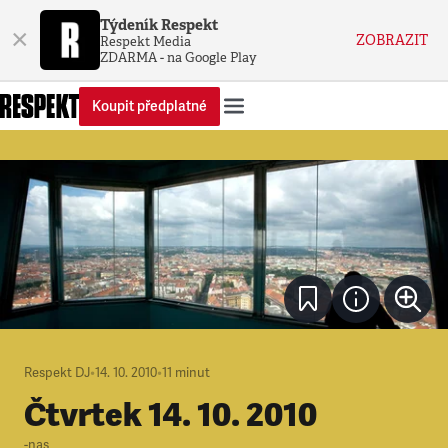
Týdeník Respekt
×
ZOBRAZIT
Respekt Media
ZDARMA - na Google Play
Koupit předplatné
Respekt DJ
•
14. 10. 2010
•
11
minut
Čtvrtek 14. 10. 2010
-nas