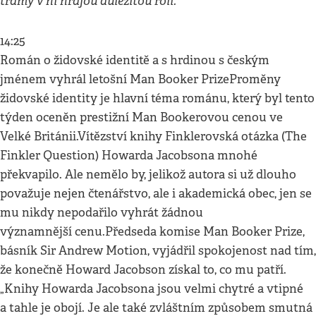
trámy v ní hrajou důležitou roli.
14:25
Román o židovské identitě a s hrdinou s českým
jménem vyhrál letošní Man Booker PrizeProměny
židovské identity je hlavní téma románu, který byl tento
týden oceněn prestižní Man Bookerovou cenou ve
Velké Británii.Vítězství knihy Finklerovská otázka (The
Finkler Question) Howarda Jacobsona mnohé
překvapilo. Ale nemělo by, jelikož autora si už dlouho
považuje nejen čtenářstvo, ale i akademická obec, jen se
mu nikdy nepodařilo vyhrát žádnou
významnější cenu.Předseda komise Man Booker Prize,
básník Sir Andrew Motion, vyjádřil spokojenost nad tím,
že konečně Howard Jacobson získal to, co mu patří.
„Knihy Howarda Jacobsona jsou velmi chytré a vtipné
a tahle je obojí. Je ale také zvláštním způsobem smutná