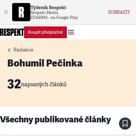
Týdeník Respekt
×
ZOBRAZIT
Respekt Media
ZDARMA - na Google Play
Koupit předplatné
Redakce
Bohumil Pečinka
32
napsaných článků
Všechny publikované články