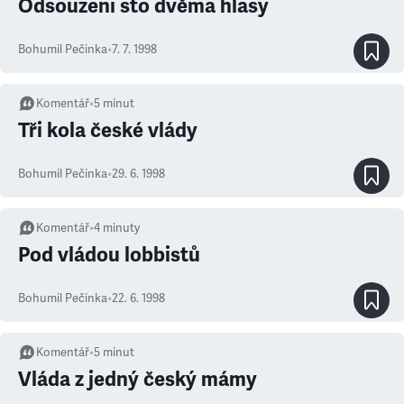
Odsouzeni sto dvěma hlasy
Bohumil Pečinka
•
7. 7. 1998
Komentář
•
5
minut
Tři kola české vlády
Bohumil Pečinka
•
29. 6. 1998
Komentář
•
4
minuty
Pod vládou lobbistů
Bohumil Pečinka
•
22. 6. 1998
Komentář
•
5
minut
Vláda z jedný český mámy