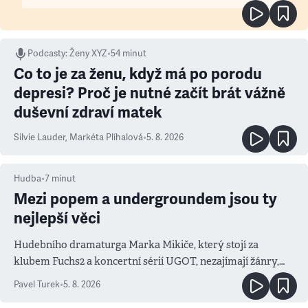
Podcasty
:
Ženy XYZ
•
54 minut
Co to je za ženu, když má po porodu
depresi? Proč je nutné začít brát vážně
duševní zdraví matek
Silvie Lauder
,
Markéta Plíhalová
•
5. 8. 2026
Hudba
•
7
minut
Mezi popem a undergroundem jsou ty
nejlepší věci
Hudebního dramaturga Marka Mikiče, který stojí za
klubem Fuchs2 a koncertní sérií UGOT, nezajímají žánry,
ale atmosféra
Pavel Turek
•
5. 8. 2026