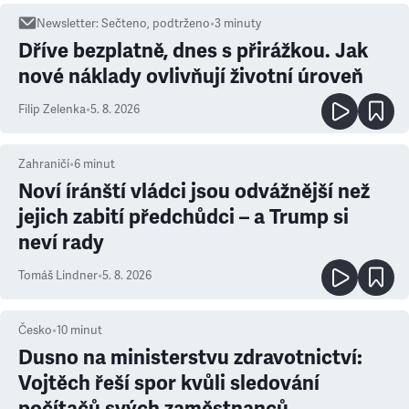
Newsletter
:
Sečteno, podtrženo
•
3
minuty
Dříve bezplatně, dnes s přirážkou. Jak
nové náklady ovlivňují životní úroveň
Filip Zelenka
•
5. 8. 2026
Zahraničí
•
6
minut
Noví íránští vládci jsou odvážnější než
jejich zabití předchůdci – a Trump si
neví rady
Tomáš Lindner
•
5. 8. 2026
Česko
•
10
minut
Dusno na ministerstvu zdravotnictví:
Vojtěch řeší spor kvůli sledování
počítačů svých zaměstnanců