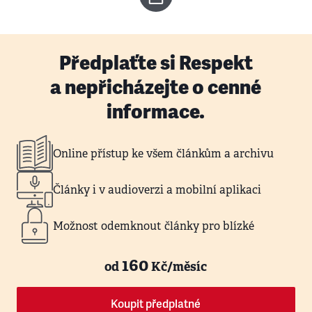
Předplaťte si Respekt
a nepřicházejte o cenné
informace.
Online přístup ke všem článkům a archivu
Články i v audioverzi a mobilní aplikaci
Možnost odemknout články pro blízké
160
od
Kč/měsíc
Koupit předplatné