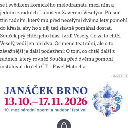
se i svědkem komického melodramatu mezi ním a
jedním z radních Lubošem Xaverem Veselým. Přesně
tím radním, který mu před necelými dvěma lety pomohl
do křesla, aby ho z něj teď slavně pomáhal dostat.
Souček prý chtěl jeho hlas, tvrdí Veselý. Co za to chtěl
Veselý, vědí jen oni dva. Oč méně teatrální, ale o to
závažnější je další podezření: O tom, co chtěl další z
radních, který rovněž Součka před dvěma pomohl
instalovat do čela ČT –⁠⁠⁠⁠⁠⁠ Pavel Matocha.
↓ INZERCE