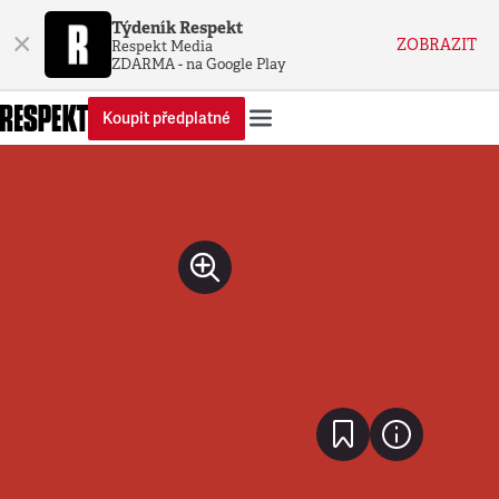
Týdeník Respekt
×
ZOBRAZIT
Respekt Media
ZDARMA - na Google Play
Koupit předplatné