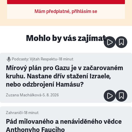
Mám předplatné, přihlásím se
Mohlo by vás zajímat
Podcasty
:
Výtah Respektu
•
18 minut
Mírový plán pro Gazu je v začarovaném
kruhu. Nastane dřív stažení Izraele,
nebo odzbrojení Hamásu?
Zuzana Machálková
•
5. 8. 2026
Zahraničí
•
18
minut
Pád milovaného a nenáviděného vědce
Anthonyho Fauciho