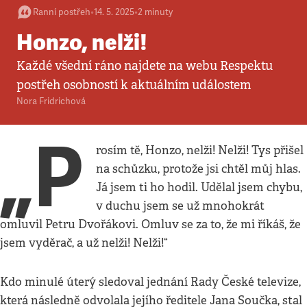
Ranní postřeh
•
14. 5. 2025
•
2
minuty
Honzo, nelži!
Každé všední ráno najdete na webu Respektu
postřeh osobností k aktuálním událostem
Nora Fridrichová
„P
rosím tě, Honzo, nelži! Nelži! Tys přišel
na schůzku, protože jsi chtěl můj hlas.
Já jsem ti ho hodil. Udělal jsem chybu,
v duchu jsem se už mnohokrát
omluvil Petru Dvořákovi. Omluv se za to, že mi říkáš, že
jsem vyděrač, a už nelži! Nelži!“
Kdo minulé úterý sledoval jednání Rady České televize,
která následně odvolala jejího ředitele Jana Součka, stal