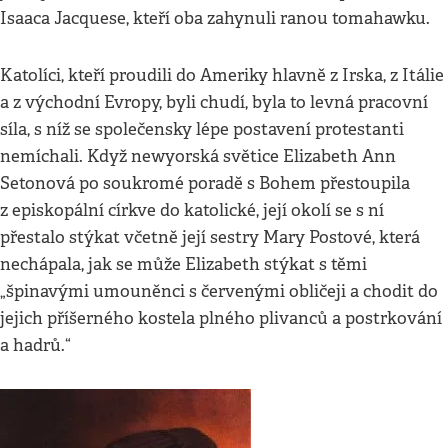
Isaaca Jacquese, kteří oba zahynuli ranou tomahawku.
Katolíci, kteří proudili do Ameriky hlavně z Irska, z Itálie
a z východní Evropy, byli chudí, byla to levná pracovní
síla, s níž se společensky lépe postavení protestanti
nemíchali. Když newyorská světice Elizabeth Ann
Setonová po soukromé poradě s Bohem přestoupila
z episkopální církve do katolické, její okolí se s ní
přestalo stýkat včetně její sestry Mary Postové, která
nechápala, jak se může Elizabeth stýkat s těmi
„špinavými umouněnci s červenými obličeji a chodit do
jejich příšerného kostela plného plivanců a postrkování
a hadrů.“