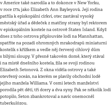
v Americe také narodila a to dokonce v New Yorku,
v roce 1774 jako Elizabeth Ann Bayleyová. Její rodina
patřila k episkopální církvi, otec zastával vysoký
městský úřad a dědeček z matčiny strany byl rektorem
v episkopálním kostele na ostrově Staten Island. Když
dnes z toho ostrova připlouváte lodí na Mannhattan,
spatříte na pozadí ohromných mrakodrapů miniaturní
kostelík s křížkem a vedle něj červený cihlový dům
s bílými sloupy. V přesně takovém domě, který stával
i na místě dnešního kostela, žila se svojí rodinou
Elizabeth Setonová. Z okna viděla ostrovy a také
otevřený oceán, na kterém se plavily obchodní lodě
jejího manžela Williama. V osmi letech manželství
porodila pět dětí, tři dcery a dva syny. Pak se několik lodí
potopilo, Seton zbankrotoval a navíc onemocněl
tuberkulózou.