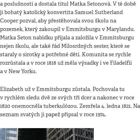
a poslušnosti a dostala titul Matka Setonová. V té době
ji bohatý katolický konvertita Samuel Sutherland
Cooper pozval, aby přestěhovala svou školu na
pozemek, který zakoupil v Emmitsburgu v Marylandu.
Matka Seton nabídku přijala a založila v Emmitsburgu
nejen školu, ale také řád Milosrdných sester, které se
staraly o sirotky a potřebné děti. Komunita se rychle
rozrůstala a v roce 1818 už měla výsadky i ve Filadelfii
a v New Yorku.
Elizabeth už v Emmitsburgu zůstala. Pochovala tu
v rychlém sledu dvě ze svých tří dcer a nakonec v roce
1820 onemocněla tuberkulózou. Zemřela 4. ledna 1821. Na
seznam svatých ji papež připsal v roce 1974.