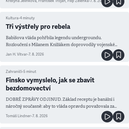
Kristýna Jelínková
,
František Trojan
,
Filip Zelenka
•
7. 8. 2026
Kultura
•
4
minuty
Tři výstřely pro rebela
Babišova vláda pohřbila legendu undergroundu.
Rozloučení s Milanem Knížákem doprovodily vojenské
salvy i kritika pokrokářů
Jan H. Vitvar
•
7. 8. 2026
Zahraničí
•
5
minut
Finsko vymyslelo, jak se zbavit
bezdomovectví
DOBRÉ ZPRÁVY ODJINUD. Základ receptu je banální i
náročný současně: aby to vláda opravdu považovala za
prioritu
Tomáš Lindner
•
7. 8. 2026