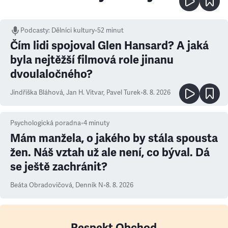
Podcasty
:
Dělníci kultury
•
52 minut
Čím lidi spojoval Glen Hansard? A jaká
byla nejtěžší filmová role jinanu
dvoulaločného?
Jindřiška Bláhová
,
Jan H. Vitvar
,
Pavel Turek
•
8. 8. 2026
Psychologická poradna
•
4
minuty
Mám manžela, o jakého by stála spousta
žen. Náš vztah už ale není, co býval. Dá
se ještě zachránit?
Beáta Obradovičová
,
Denník N
•
8. 8. 2026
Respekt Obchod