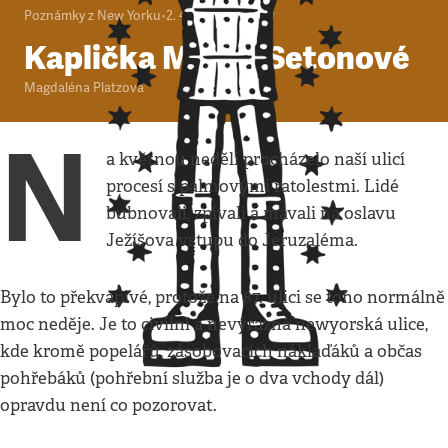
Poznámky z New Yorku
•
2. 4. 2010
•
4
minuty
Kaplička Matky Setonové
Magdaléna Platzová
N
a květnou neděli procházelo naší ulicí
procesí s palmovými ratolestmi. Lidé
bubnovali, zpívali a mávali na oslavu
Ježíšova vstupu do Jeruzaléma.
Bylo to překvapivé, protože na 87. ulici se toho normálně
moc neděje. Je to civilní a nevýrazná newyorská ulice,
kde kromě popelářů, zásobovacích náklaďáků a občas
pohřebáků (pohřební služba je o dva vchody dál)
opravdu není co pozorovat.