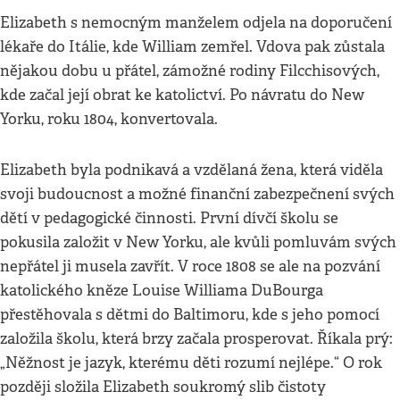
Elizabeth s nemocným manželem odjela na doporučení
lékaře do Itálie, kde William zemřel. Vdova pak zůstala
nějakou dobu u přátel, zámožné rodiny Filcchisových,
kde začal její obrat ke katolictví. Po návratu do New
Yorku, roku 1804, konvertovala.
Elizabeth byla podnikavá a vzdělaná žena, která viděla
svoji budoucnost a možné finanční zabezpečnení svých
dětí v pedagogické činnosti. První dívčí školu se
pokusila založit v New Yorku, ale kvůli pomluvám svých
nepřátel ji musela zavřít. V roce 1808 se ale na pozvání
katolického kněze Louise Williama DuBourga
přestěhovala s dětmi do Baltimoru, kde s jeho pomocí
založila školu, která brzy začala prosperovat. Říkala prý:
„Něžnost je jazyk, kterému děti rozumí nejlépe.“ O rok
později složila Elizabeth soukromý slib čistoty