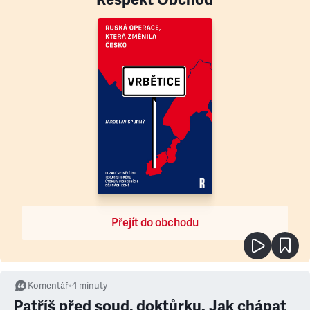
Přejít do obchodu
Komentář
•
4
minuty
Patříš před soud, doktůrku. Jak chápat