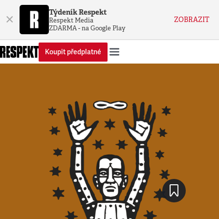
Týdeník Respekt
×
ZOBRAZIT
Respekt Media
ZDARMA - na Google Play
Koupit předplatné