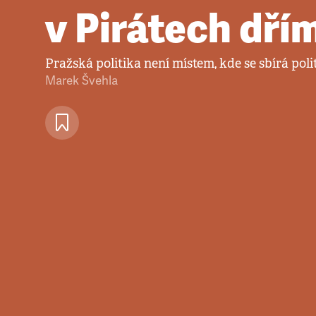
v Pirátech dří
Pražská politika není místem, kde se sbírá poli
Marek Švehla