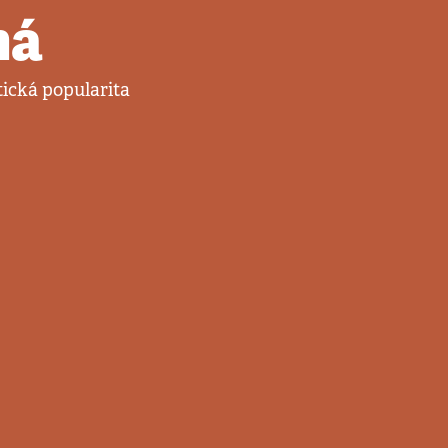
má
tická popularita