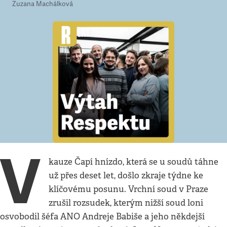
Zuzana Machálková
V
kauze Čapí hnízdo, která se u soudů táhne
už přes deset let, došlo zkraje týdne ke
klíčovému posunu. Vrchní soud v Praze
zrušil rozsudek, kterým nižší soud loni
osvobodil šéfa ANO Andreje Babiše a jeho někdejší