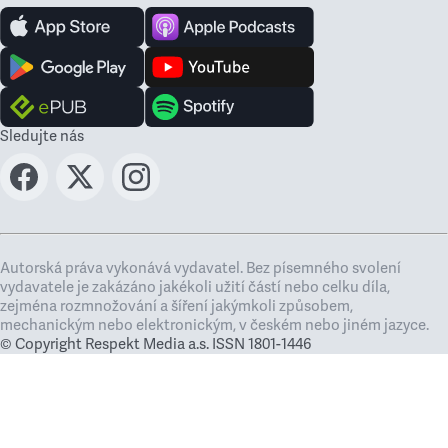
Sledujte nás
Autorská práva vykonává vydavatel. Bez písemného svolení
vydavatele je zakázáno jakékoli užití částí nebo celku díla,
zejména rozmnožování a šíření jakýmkoli způsobem,
mechanickým nebo elektronickým, v českém nebo jiném jazyce.
© Copyright Respekt Media a.s. ISSN 1801-1446