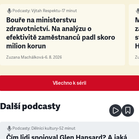
Podcasty
:
Výtah Respektu
•
17 minut
Bouře na ministerstvu
M
zdravotnictví. Na analýzu o
z
efektivitě zaměstnanců padl skoro
s
milion korun
Zuzana Machálková
•
6. 8. 2026
Z
Všechno k sérii
Další podcasty
Podcasty
:
Dělníci kultury
•
52 minut
Čím lidi spojoval Glen Hansard? A jaká