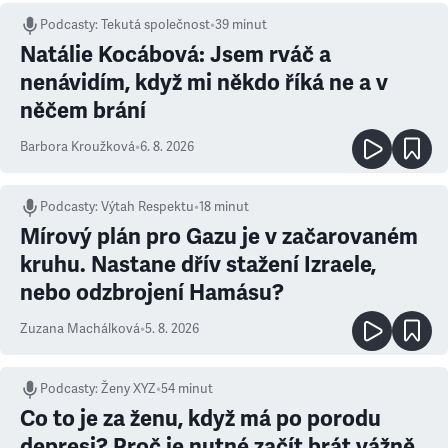
Podcasty
:
Tekutá společnost
•
39 minut
Natálie Kocábová: Jsem rváč a
nenávidím, když mi někdo říká ne a v
něčem brání
Barbora Kroužková
•
6. 8. 2026
Podcasty
:
Výtah Respektu
•
18 minut
Mírový plán pro Gazu je v začarovaném
kruhu. Nastane dřív stažení Izraele,
nebo odzbrojení Hamásu?
Zuzana Machálková
•
5. 8. 2026
Podcasty
:
Ženy XYZ
•
54 minut
Co to je za ženu, když má po porodu
depresi? Proč je nutné začít brát vážně