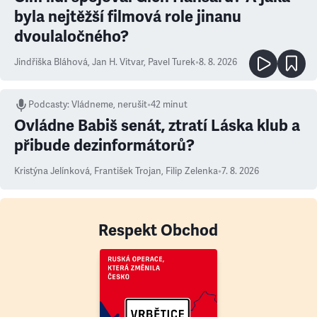
byla nejtěžší filmová role jinanu
dvoulaločného?
Jindřiška Bláhová
,
Jan H. Vitvar
,
Pavel Turek
•
8. 8. 2026
Podcasty
:
Vládneme, nerušit
•
42 minut
Ovládne Babiš senát, ztratí Láska klub a
přibude dezinformátorů?
Kristýna Jelínková
,
František Trojan
,
Filip Zelenka
•
7. 8. 2026
Respekt Obchod