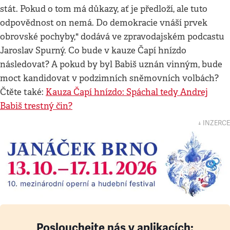
stát. Pokud o tom má důkazy, ať je předloží, ale tuto
odpovědnost on nemá. Do demokracie vnáší prvek
obrovské pochyby," dodává ve zpravodajském podcastu
Jaroslav Spurný. Co bude v kauze Čapí hnízdo
následovat? A pokud by byl Babiš uznán vinným, bude
moct kandidovat v podzimních sněmovních volbách?
Čtěte také:
Kauza Čapí hnízdo: Spáchal tedy Andrej
Babiš trestný čin?
↓ INZERCE
Poslouchejte nás v aplikacích: