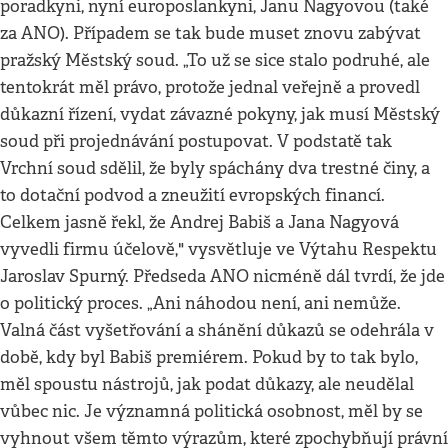
poradkyni, nyní europoslankyni, Janu Nagyovou (také
za ANO). Případem se tak bude muset znovu zabývat
pražský Městský soud. „To už se sice stalo podruhé, ale
tentokrát měl právo, protože jednal veřejně a provedl
důkazní řízení, vydat závazné pokyny, jak musí Městský
soud při projednávání postupovat. V podstatě tak
Vrchní soud sdělil, že byly spáchány dva trestné činy, a
to dotační podvod a zneužití evropských financí.
Celkem jasně řekl, že Andrej Babiš a Jana Nagyová
vyvedli firmu účelově," vysvětluje ve Výtahu Respektu
Jaroslav Spurný. Předseda ANO nicméně dál tvrdí, že jde
o politický proces. „Ani náhodou není, ani nemůže.
Valná část vyšetřování a shánění důkazů se odehrála v
době, kdy byl Babiš premiérem. Pokud by to tak bylo,
měl spoustu nástrojů, jak podat důkazy, ale neudělal
vůbec nic. Je významná politická osobnost, měl by se
vyhnout všem těmto výrazům, které zpochybňují právní