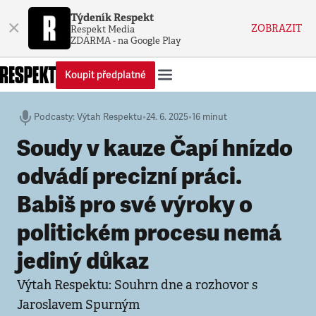
Týdeník Respekt
×
ZOBRAZIT
Respekt Media
ZDARMA - na Google Play
Koupit předplatné
Podcasty
:
Výtah Respektu
•
24. 6. 2025
•
16 minut
Soudy v kauze Čapí hnízdo
odvádí precizní práci.
Babiš pro své výroky o
politickém procesu nemá
jediný důkaz
Výtah Respektu: Souhrn dne a rozhovor s
Jaroslavem Spurným