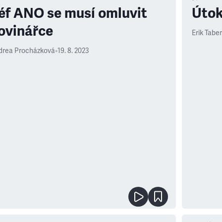
éf ANO se musí omluvit
Útok
ovinářce
Erik Tabe
drea Procházková
•
19. 8. 2023