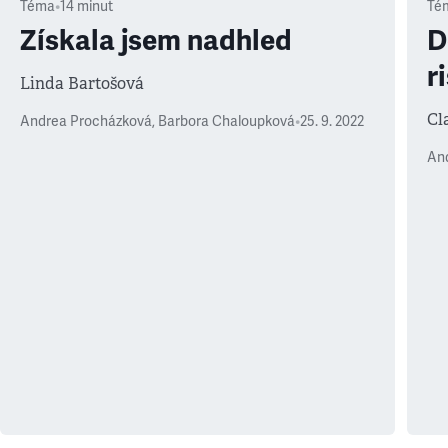
Téma
•
14
minut
Té
Získala jsem nadhled
D
r
Linda Bartošová
Cl
Andrea Procházková
,
Barbora Chaloupková
•
25. 9. 2022
An