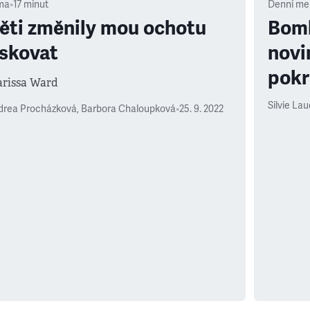
ma
•
17
minut
Denní me
ěti změnily mou ochotu
Bomb
iskovat
novin
pokr
arissa Ward
Silvie La
drea Procházková
,
Barbora Chaloupková
•
25. 9. 2022