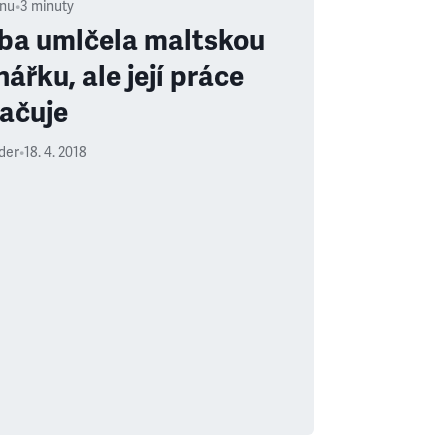
nu
•
3
minuty
a umlčela maltskou
ářku, ale její práce
ačuje
uder
•
18. 4. 2018