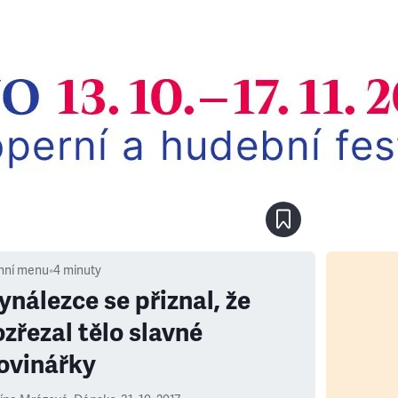
nní menu
•
4
minuty
ynálezce se přiznal, že
ozřezal tělo slavné
ovinářky