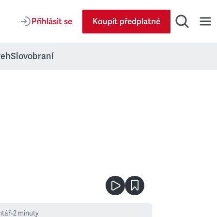
Přihlásit se
Koupit předplatné
řeh
Slovobraní
tář
•
2
minuty