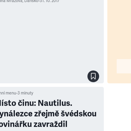
bína Mrázová, Dánsko
•
31. 10. 2017
nní menu
•
3
minuty
ísto činu: Nautilus.
ynálezce zřejmě švédskou
ovinářku zavraždil