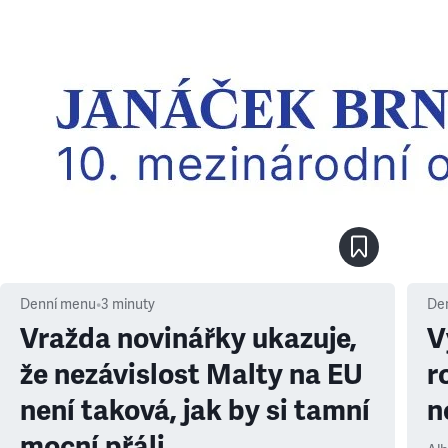
Denní menu
•
3
minuty
De
Vražda novinářky ukazuje,
V
že nezávislost Malty na EU
r
není taková, jak by si tamní
n
mocní přáli