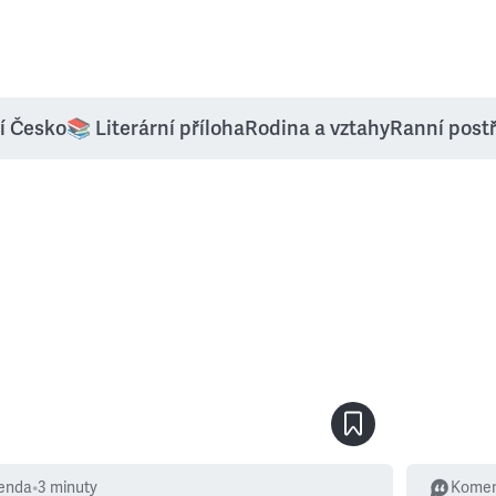
í Česko
📚 Literární příloha
Rodina a vztahy
Ranní post
enda
•
3
minuty
Komen