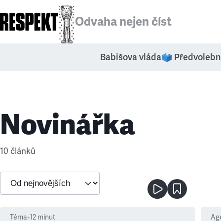
Odvaha nejen číst
Babišova vláda
🗳️ Předvolebn
Novinářka
10 článků
Téma
•
12
minut
Ag