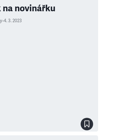
 na novinářku
ry
•
4. 3. 2023