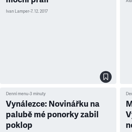
Al
Ivan Lamper
•
7. 12. 2017
Denní menu
•
3
minuty
De
Vynálezce: Novinářku na
M
palubě mé ponorky zabil
V
poklop
n